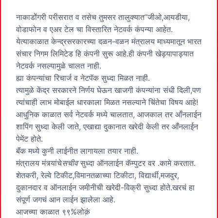
नाकाडोंगरी परीसरात व तसेच तुमसर तालुक्यात”जीओ,आयडीया,
वोडाफोन व एअर टेल चा विस्तारित नेटवर्क कंपन्या आहेत.
येत्याकाळात केन्द्रसरकारच्या दळन-वळन मंत्रालय माध्यमातून भारत
संचार निगम लिमिटेड हि कंपनी सुरू आहे.ही कंपनी खेड्यापाड्यात
नेटवर्क नसल्यामुळे चालत नाही.
ह्या कंपन्यांचा रिचार्ज व नेटपॅक सुध्दा मिळत नाही.
त्यामुळे केंद्र सरकारने निर्णय घेऊन खाजगी कंपन्यांना संधी दिली,पण
त्यांचाही लाभ मोबाईल धारकाला मिळत नसल्याने चिंतेचा विषय आहे!
आधुनिक काळात सर्व नेटवर्क मध्ये चालतात, आजकाल तर आँनलाईन
शापिंग सुध्दा केली जाते, एखाद्या दुकानात खरेदी केली तर आँनलाईन
पेमेंट होते.
बॅंक मध्ये कुनी लाईनीत लागायला तयार नाही.
मंत्रालय मंत्र्यांचे
सचीव
सुध्दा ऑनलाईन कॅम्पुटर वर .कामे करतात.
शेतकरी, रेल्वे टिकीट,विमानतळाच्या टिकीटा, विद्यार्थी,मजदुर,
दुकानदार व ऑनलाईन जमीनीची खरेदी-विक्री सुध्दा होते.खरचं हा
संपूर्ण जगचं आन लाईन झालेला आहे.
आजच्या काळात ९९%लोक़ं