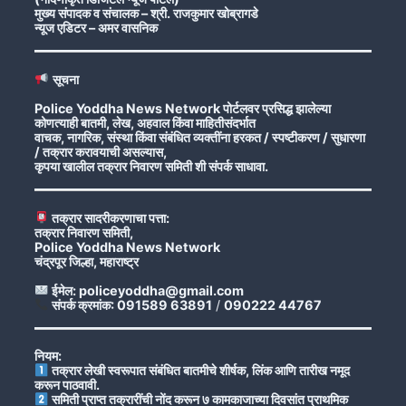
मुख्य संपादक व संचालक – श्री. राजकुमार खोब्रागडे
न्यूज एडिटर – अमर वासनिक
सूचना
Police Yoddha News Network पोर्टलवर प्रसिद्ध झालेल्या
कोणत्याही बातमी, लेख, अहवाल किंवा माहितीसंदर्भात
वाचक, नागरिक, संस्था किंवा संबंधित व्यक्तींना हरकत / स्पष्टीकरण / सुधारणा
/ तक्रार करावयाची असल्यास,
कृपया खालील तक्रार निवारण समिती शी संपर्क साधावा.
तक्रार सादरीकरणाचा पत्ता:
तक्रार निवारण समिती,
Police Yoddha News Network
चंद्रपूर जिल्हा, महाराष्ट्र
ईमेल: policeyoddha@gmail.com
संपर्क क्रमांक: 091589 63891
/
090222 44767
नियम:
तक्रार लेखी स्वरूपात संबंधित बातमीचे शीर्षक, लिंक आणि तारीख नमूद
करून पाठवावी.
समिती प्राप्त तक्रारींची नोंद करून ७ कामकाजाच्या दिवसांत प्राथमिक