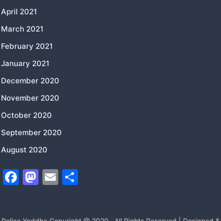
April 2021
March 2021
February 2021
January 2021
December 2020
November 2020
October 2020
September 2020
August 2020
F
M
E
S
a
a
m
h
c
st
ai
ar
Police Yoddha Copyright @ 2020
All Rights Reserved | Designed &