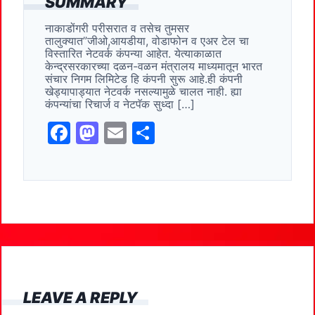
SUMMARY
e
o
l
e
नाकाडोंगरी परीसरात व तसेच तुमसर
b
d
तालुक्यात”जीओ,आयडीया, वोडाफोन व एअर टेल चा
o
o
विस्तारित नेटवर्क कंपन्या आहेत. येत्याकाळात
केन्द्रसरकारच्या दळन-वळन मंत्रालय माध्यमातून भारत
o
n
संचार निगम लिमिटेड हि कंपनी सुरू आहे.ही कंपनी
खेड्यापाड्यात नेटवर्क नसल्यामुळे चालत नाही. ह्या
k
कंपन्यांचा रिचार्ज व नेटपॅक सुध्दा […]
F
M
E
S
a
a
m
h
c
st
ai
ar
e
o
l
e
b
d
o
o
o
n
k
LEAVE A REPLY