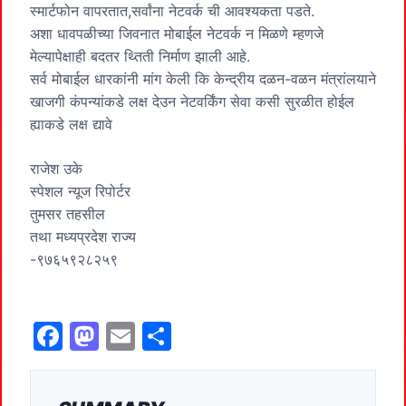
स्मार्टफोन वापरतात,सर्वांना नेटवर्क ची आवश्यकता पडते.
अशा धावपळीच्या जिवनात मोबाईल नेटवर्क न मिळणे म्हणजे
मेल्यापेक्षाही बदतर थ्तिती निर्माण झाली आहे.
सर्व मोबाईल धारकांनी मांग केली कि केन्द्रीय दळन-वळन मंत्रांलयाने
खाजगी कंपन्यांकडे लक्ष देउन नेटवर्किंग सेवा कसी सुरळीत होईल
ह्याकडे लक्ष द्यावे
राजेश उके
स्पेशल न्यूज रिपोर्टर
तुमसर तहसील
तथा मध्यप्रदेश राज्य
-९७६५९२८२५९
F
M
E
S
a
a
m
h
c
st
ai
ar