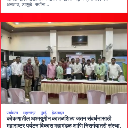
मंदिर
असतात; त्यामुळे सर्वांना…
देवस्थान
परिसर
विकास
आराखडा
तयार
करा-
उपमुख्यमंत्री
अजित
पवार
पर्यावरण
महाराष्ट्र
मुंबई
हेडलाइन
कोकणातील अश्मयुगीन कातळशिल्प जतन संवर्धनासाठी
महाराष्ट्र पर्यटन विकास महामंडळ आणि निसर्गयात्री संस्था,