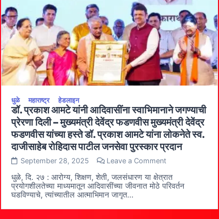
२०२५
प्रदर्शनात
महाराष्ट्र
दालनाचे
मंत्री
जयकुमार
रावल
यांच्या
हस्ते
उद्घाटन
धुळे
महाराष्ट्र
हेडलाइन
डॉ. प्रकाश आमटे यांनी आदिवासींना स्वाभिमानाने जगण्याची
प्रेरणा दिली – मुख्यमंत्री देवेंद्र फडणवीस मुख्यमंत्री देवेंद्र
फडणवीस यांच्या हस्ते डॉ. प्रकाश आमटे यांना लोकनेते स्व.
दाजीसाहेब रोहिदास पाटील जनसेवा पुरस्कार प्रदान
on
September 28, 2025
Leave a Comment
डॉ.
प्रकाश
धुळे, दि. २७ : आरोग्य, शिक्षण, शेती, जलसंधारण या क्षेत्रात
आमटे
प्रयोगशीलतेच्या माध्यमातून आदिवासींच्या जीवनात मोठे परिवर्तन
यांनी
घडविण्याचे, त्यांच्यातील आत्माभिमान जागृत…
आदिवासींना
स्वाभिमानाने
जगण्याची