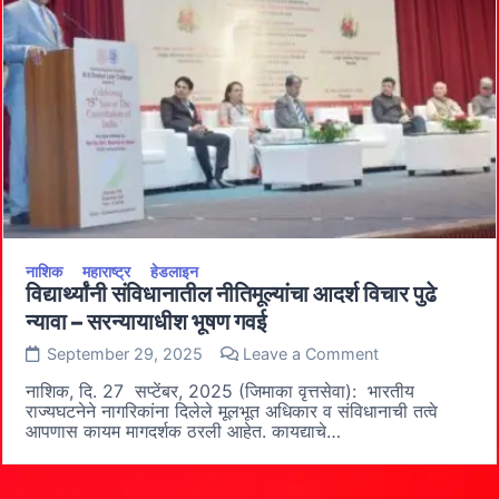
गवई
नाशिक
जिल्हा
व
सत्र
न्यायालयाच्या
नूतन
इमारतीचे
उद्घाटन
आणि
१४०
वा
वर्षपूर्ती
सोहळा
संपन्न
नाशिक
महाराष्ट्र
हेडलाइन
विद्यार्थ्यांनी संविधानातील नीतिमूल्यांचा आदर्श विचार पुढे
न्यावा – सरन्यायाधीश भूषण गवई
on
September 29, 2025
Leave a Comment
विद्यार्थ्यांनी
संविधानातील
नाशिक, दि. 27 सप्टेंबर, 2025 (जिमाका वृत्तसेवा): भारतीय
नीतिमूल्यांचा
राज्यघटनेने नागरिकांना दिलेले मूलभूत अधिकार व संविधानाची तत्वे
आदर्श
आपणास कायम मागदर्शक ठरली आहेत. कायद्याचे…
विचार
पुढे
न्यावा
–