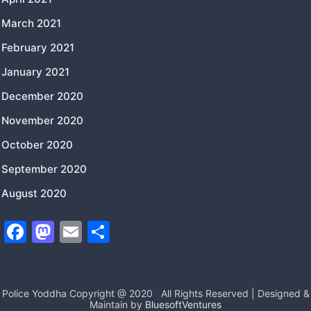
March 2021
February 2021
January 2021
December 2020
November 2020
October 2020
September 2020
August 2020
F
M
E
S
a
a
m
h
c
st
ai
ar
e
o
l
e
Police Yoddha Copyright @ 2020
All Rights Reserved | Designed &
Maintain by
BluesoftVentures