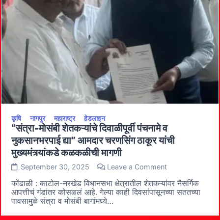
कृषि
नागपुर
महाराष्ट्र
हेडलाइन
“संत्रा-मोसंबी शेतकऱ्यांचे दिवाळीपूर्वी पंचनामे व
नुकसानभरपाई द्या” आमदार चरणसिंग ठाकूर यांची
मुख्यमंत्र्यांकडे कळकळीची मागणी
on
September 30, 2025
Leave a Comment
“संत्रा-
मोसंबी
कोंढाळी : काटोल-नरखेड विधानसभा क्षेत्रातील शेतकऱ्यांवर नैसर्गिक
शेतकऱ्यांचे
आपत्तीचं गंडांतर कोसळलं आहे. गेल्या काही दिवसांपासूनच्या सततच्या
दिवाळीपूर्वी
पावसामुळे संत्रा व मोसंबी बागांमध्ये…
पंचनामे
व