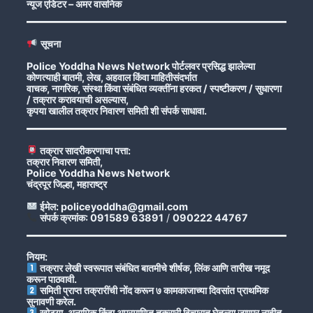
न्यूज एडिटर – अमर वासनिक
सूचना
Police Yoddha News Network पोर्टलवर प्रसिद्ध झालेल्या
कोणत्याही बातमी, लेख, अहवाल किंवा माहितीसंदर्भात
वाचक, नागरिक, संस्था किंवा संबंधित व्यक्तींना हरकत / स्पष्टीकरण / सुधारणा
/ तक्रार करावयाची असल्यास,
कृपया खालील तक्रार निवारण समिती शी संपर्क साधावा.
तक्रार सादरीकरणाचा पत्ता:
तक्रार निवारण समिती,
Police Yoddha News Network
चंद्रपूर जिल्हा, महाराष्ट्र
ईमेल: policeyoddha@gmail.com
संपर्क क्रमांक: 091589 63891
/
090222 44767
नियम:
तक्रार लेखी स्वरूपात संबंधित बातमीचे शीर्षक, लिंक आणि तारीख नमूद
करून पाठवावी.
समिती प्राप्त तक्रारींची नोंद करून ७ कामकाजाच्या दिवसांत प्राथमिक
सुनावणी करेल.
खोट्या, अनामिक किंवा अप्रमाणित तक्रारी विचारात घेतल्या जाणार नाहीत.