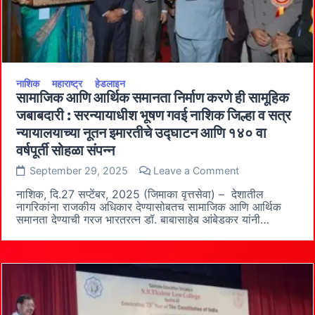
नाशिक
महाराष्ट्र
हेडलाइन
सामाजिक आणि आर्थिक समानता निर्माण करणे ही सामूहिक
जबाबदारी : सरन्यायाधीश भूषण गवई नाशिक जिल्हा व सत्र
न्यायालयाच्या नूतन इमारतीचे उद्घाटन आणि १४० वा
वर्षपूर्ती सोहळा संपन्न
on
September 29, 2025
Leave a Comment
सामाजिक
आणि
नाशिक, दि.27 सप्टेंबर, 2025 (जिमाका वृत्तसेवा) – देशातील
आर्थिक
नागरिकांना राजकीय अधिकार देण्यासोबतच सामाजिक आणि आर्थिक
समानता
समानता देण्याची गरज भारतरत्न डॉ. बाबासाहेब आंबेडकर यांनी…
निर्माण
करणे
ही
सामूहिक
जबाबदारी
:
सरन्यायाधीश
भूषण