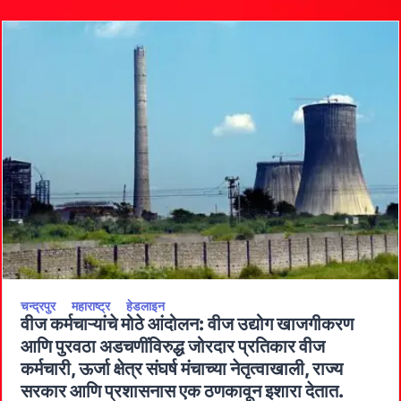
नुकसानभरपाई
द्या”
आमदार
चरणसिंग
ठाकूर
यांची
मुख्यमंत्र्यांकडे
कळकळीची
मागणी
चन्द्रपुर
महाराष्ट्र
हेडलाइन
वीज कर्मचाऱ्यांचे मोठे आंदोलन: वीज उद्योग खाजगीकरण
आणि पुरवठा अडचणींविरुद्ध जोरदार प्रतिकार वीज
कर्मचारी, ऊर्जा क्षेत्र संघर्ष मंचाच्या नेतृत्वाखाली, राज्य
सरकार आणि प्रशासनास एक ठणकावून इशारा देतात.