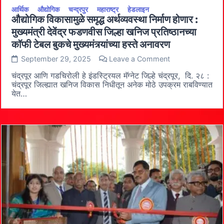
देतात.
आर्थिक
औद्योगिक
चन्द्रपुर
महाराष्ट्र
हेडलाइन
औद्योगिक विकासामुळे समृद्ध अर्थव्यवस्था निर्माण होणार :
मुख्यमंत्री देवेंद्र फडणवीस जिल्हा खनिज प्रतिष्ठानच्या
कॉफी टेबल बुकचे मुख्यमंत्र्यांच्या हस्ते अनावरण
on
September 29, 2025
Leave a Comment
औद्योगिक
विकासामुळे
चंद्रपूर आणि गडचिरोली हे इंडस्ट्रियल मॅग्नेट जिल्हे चंद्रपूर, दि. २८ :
समृद्ध
चंद्रपूर जिल्ह्यात खनिज विकास निधीतून अनेक मोठे उपक्रम राबविण्यात
अर्थव्यवस्था
येत…
निर्माण
होणार
:
मुख्यमंत्री
देवेंद्र
फडणवीस
जिल्हा
खनिज
प्रतिष्ठानच्या
कॉफी
टेबल
बुकचे
मुख्यमंत्र्यांच्या
हस्ते
अनावरण