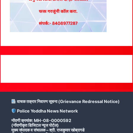
वाचक तक्रार निवारण सूचना (Grievance Redressal Notice)
Police Yoddha News Network
नोंदणी क्रमांक: MH-08-0000592
(नोंदणीकृत डिजिटल न्यूज पोर्टल)
मुख्य संपादक व संचालक – श्री. राजकुमार खोब्रागडे