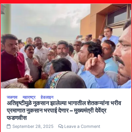
प्रेरणा
दिली
–
मुख्यमंत्री
देवेंद्र
फडणवीस
मुख्यमंत्री
देवेंद्र
फडणवीस
यांच्या
हस्ते
डॉ.
प्रकाश
आमटे
यांना
लोकनेते
स्व.
दाजीसाहेब
रोहिदास
पाटील
जनसेवा
जळगाव
महाराष्ट्र
हेडलाइन
पुरस्कार
अतिवृष्टीमुळे नुकसान झालेल्या भागातील शेतकऱ्यांना भरीव
प्रदान
प्रमाणात नुकसान भरपाई देणार – मुख्यमंत्री देवेंद्र
फडणवीस
on
September 28, 2025
Leave a Comment
अतिवृष्टीमुळे