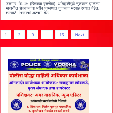
नुकसान
जळगाव, दि. २७ (जिमाका वृत्तसेवा): अतिवृष्टीमुळे नुकसान झालेल्या
झालेल्या
भागातील शेतकऱ्यांना भरीव प्रमाणात नुकसान भरपाई देण्यात येईल,
भागातील
त्यासाठी नियमांची अडचण येऊ…
शेतकऱ्यांना
भरीव
प्रमाणात
नुकसान
भरपाई
Posts
1
2
3
…
15
Next
देणार
pagination
–
मुख्यमंत्री
देवेंद्र
फडणवीस