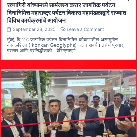
रत्नागिरी यांच्यामध्ये सामंजस्य करार जागतिक पर्यटन
दिनानिमित्त महाराष्ट्र पर्यटन विकास महामंडळाद्वारे राज्यात
विविध कार्यक्रमांचे आयोजन
on
September 28, 2025
Leave a Comment
कोकणातील
अश्मयुगीन
मुंबई, दि 27: जागतिक पर्यटन दिनानिमित्त कोकणातील अश्मयुगीन
कातळशिल्प
कातळशिल्प ( konkan Geoglyphs) जतन संवर्धन तसेच प्रचार,
जतन
प्रसार आणि प्रसिद्धीसाठी वैशिष्ट्यपूर्ण…
संवर्धनासाठी
महाराष्ट्र
पर्यटन
विकास
महामंडळ
आणि
निसर्गयात्री
संस्था,
रत्नागिरी
यांच्यामध्ये
सामंजस्य
करार
जागतिक
पर्यटन
दिनानिमित्त
महाराष्ट्र
पर्यटन
विकास