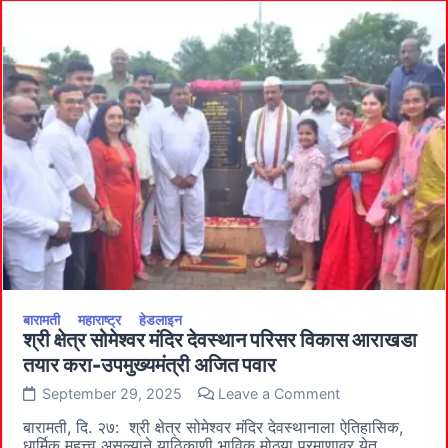
सरन्यायाधीश
भूषण
गवई
बारामती
महाराष्ट्र
हेडलाइन
श्री क्षेत्र सोमेश्वर मंदिर देवस्थान परिसर विकास आराखडा
तयार करा-उपमुख्यमंत्री अजित पवार
on
September 29, 2025
Leave a Comment
श्री
क्षेत्र
बारामती, दि. २७: श्री क्षेत्र सोमेश्वर मंदिर देवस्थानाला ऐतिहासिक,
सोमेश्वर
धार्मिक महत्त्व असल्याने याठिकाणी भाविक मोठ्या प्रमाणावर येत