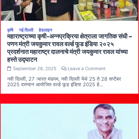
महामंडळाद्वारे
राज्यात
विविध
कार्यक्रमांचे
आयोजन
कृषि
नई दिल्ली
हेडलाइन
महाराष्ट्राच्या कृषी-अन्नप्रक्रिया क्षेत्राला जागतिक संधी –
पणन मंत्री जयकुमार रावल वर्ल्ड फूड इंडिया २०२५
प्रदर्शनात महाराष्ट्र दालनाचे मंत्री जयकुमार रावल यांच्या
हस्ते उद्घाटन
on
September 28, 2025
Leave a Comment
महाराष्ट्राच्या
कृषी-
नवी दिल्ली, 27 :भारत मंडपम, नवी दिल्ली येथे 25 ते 28 सप्टेंबर
अन्नप्रक्रिया
2025 दरम्यान आयोजित वर्ल्ड फूड इंडिया 2025 हे…
क्षेत्राला
जागतिक
संधी
–
पणन
मंत्री
जयकुमार
रावल
वर्ल्ड
फूड
इंडिया