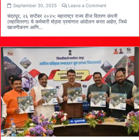
on
September 30, 2025
Leave a Comment
वीज
कर्मचाऱ्यांचे
चंद्रपूर, २६ सप्टेंबर २०२५: महाराष्ट्र राज्य वीज वितरण कंपनी
मोठे
(महावितरण) चे कर्मचारी मोठ्या प्रमाणात आंदोलन करत आहेत, जिथे
आंदोलन:
खाजगीकरण आणि…
वीज
उद्योग
खाजगीकरण
आणि
पुरवठा
अडचणींविरुद्ध
जोरदार
प्रतिकार
वीज
कर्मचारी,
ऊर्जा
क्षेत्र
संघर्ष
मंचाच्या
नेतृत्वाखाली,
राज्य
सरकार
आणि
प्रशासनास
एक
ठणकावून
इशारा