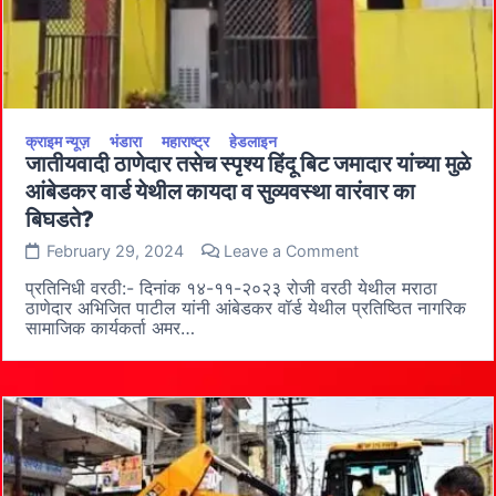
बाशिंग
बांधून
बसलेले
काटोल
विधानसभेतील
भावी
आमदार
कुठे
क्राइम न्यूज़
भंडारा
महाराष्ट्र
हेडलाइन
गेले?
जातीयवादी ठाणेदार तसेच स्पृश्य हिंदू बिट जमादार यांच्या मुळे
आंबेडकर वार्ड येथील कायदा व सुव्यवस्था वारंवार का
बिघडते?
on
February 29, 2024
Leave a Comment
जातीयवादी
ठाणेदार
प्रतिनिधी वरठी:- दिनांक १४-११-२०२३ रोजी वरठी येथील मराठा
तसेच
ठाणेदार अभिजित पाटील यांनी आंबेडकर वॉर्ड येथील प्रतिष्ठित नागरिक
स्पृश्य
सामाजिक कार्यकर्ता अमर…
हिंदू
बिट
जमादार
यांच्या
मुळे
आंबेडकर
वार्ड
येथील
कायदा