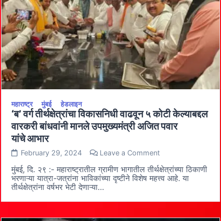
निवडणूक
अधिकारी
श्रीकांत देशपांडे
महाराष्ट्र
मुंबई
हेडलाइन
‘ब’ वर्ग तीर्थक्षेत्रांचा विकासनिधी वाढवून ५ कोटी केल्याबद्दल
वारकरी बांधवांनी मानले उपमुख्यमंत्री अजित पवार
यांचे आभार
on
February 29, 2024
Leave a Comment
‘ब’
वर्ग
मुंबई, दि. २९ :- महाराष्ट्रातील ग्रामीण भागातील तीर्थक्षेत्रांच्या ठिकाणी
तीर्थक्षेत्रांचा
भरणाऱ्या यात्रा-जत्रांना भाविकांच्या दृष्टीने विशेष महत्त्व आहे. या
विकासनिधी
तीर्थक्षेत्रांना वर्षभर भेटी देणाऱ्या…
वाढवून
५
कोटी
केल्याबद्दल