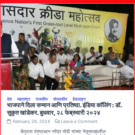
प्रशासनाने
संधी
न
देता
चालवीला
मोगलशाही
हंटर.
सीमांकनाच्या
दिवशीच
अतिक्रमण
काढल्याने
गोंधळ
देश
महाराष्ट्र
राजकीय
संपादकीय
हेडलाइन
भाजपाने दिला सन्मान आणि प्रतिष्ठा. इंडिया कॉलिंग : डॉ.
सुकृत खांडेकर. बुधवार, २८ फेब्रुवारी २०२४
on
February 28, 2024
Leave a Comment
भाजपाने
दिला
केंद्रात पंतप्रधान नरेंद्र मोदी यांच्या नेतृत्वाखालील