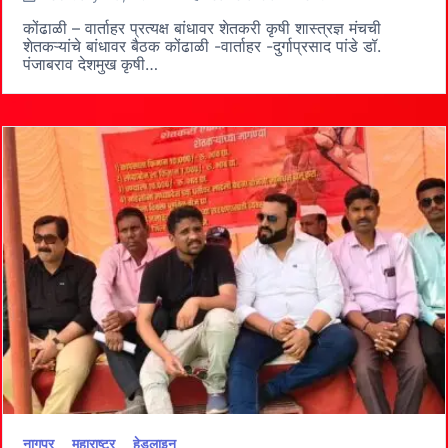
कृषी
शास्त्रज्ञ
कोंढाळी – वार्ताहर प्रत्यक्ष बांधावर शेतकरी कृषी शास्त्रज्ञ मंचची
प्रत्यक्ष
शेतकऱ्यांचे बांधावर बैठक‎ कोंढाळी -वार्ताहर -दुर्गाप्रसाद पांडे डॉ.
शेतकऱ्यांचे
पंजाबराव देशमुख कृषी…
बांधावर
नागपुर
महाराष्ट्र
हेडलाइन