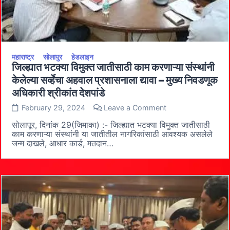
महाराष्ट्र
सोलापुर
हेडलाइन
जिल्ह्यात भटक्या विमुक्त जातीसाठी काम करणाऱ्या संस्थांनी
केलेल्या सर्व्हेचा अहवाल प्रशासनाला द्यावा – मुख्य निवडणूक
अधिकारी श्रीकांत देशपांडे
on
February 29, 2024
Leave a Comment
जिल्ह्यात
भटक्या
सोलापूर, दिनांक 29(जिमाका) :- जिल्ह्यात भटक्या विमुक्त जातीसाठी
विमुक्त
काम करणाऱ्या संस्थांनी या जातीतील नागरिकांसाठी आवश्यक असलेले
जातीसाठी
जन्म दाखले, आधार कार्ड, मतदान…
काम
करणाऱ्या
संस्थांनी
केलेल्या
सर्व्हेचा
अहवाल
प्रशासनाला
द्यावा
–
मुख्य