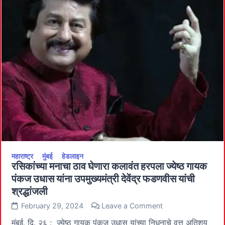
वारकरी
बांधवांनी
मानले
उपमुख्यमंत्री
अजित
पवार
यांचे आभार
महाराष्ट्र
मुंबई
हेडलाइन
रसिकांच्या मनाचा ठाव घेणारा कलावंत हरपला ज्येष्ठ गायक
पंकज उधास यांना उपमुख्यमंत्री देवेंद्र फडणवीस यांची
श्रद्धांजली
on
February 29, 2024
Leave a Comment
रसिकांच्या
मनाचा
मुंबई, दि. २६ : ज्येष्ठ गायक पंकज उधास यांच्या निधनाचे वृत्त अतिशय