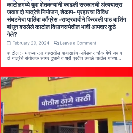
काटोलमध्ये युवा शेतकऱ्यांनी काढली सरकारची अंत्ययात्रा
जवाब दो यात्रेचे नियोजन, शेकाप- प्रहारचा विविध
संघटनेचा पाठिंबा काँग्रेस -राष्ट्रवादीने फिरवली पाठ बाशिंग
बांधून बसलेले काटोल विधानसभेतील भावी आमदार कुठे
गेले?
on
February 29, 2024
Leave a Comment
काटोलमध्ये
युवा
काटोल :- मंगळवारला शहरातील बाबासाहेब आंबेडकर चौक येथे जवाब
शेतकऱ्यांनी
दो यात्रेचे संयोजक सागर दुधाने व श्री प्रदीप उबाळे पाटील यांच्या…
काढली
सरकारची
अंत्ययात्रा
जवाब
दो
यात्रेचे
नियोजन,
शेकाप-
प्रहारचा
विविध
संघटनेचा
पाठिंबा
काँग्रेस
-राष्ट्रवादीने
फिरवली
पाठ