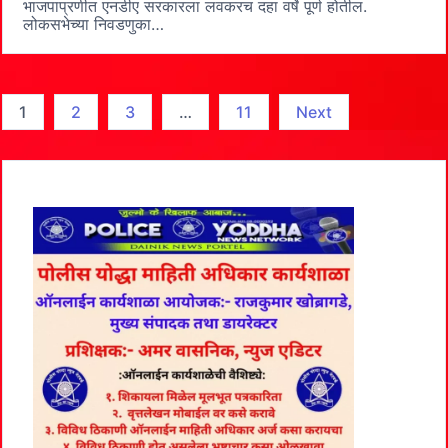
सन्मान
भाजपाप्रणीत एनडीए सरकारला लवकरच दहा वर्षे पूर्ण होतील.
आणि
लोकसभेच्या निवडणुका…
प्रतिष्ठा.
इंडिया
कॉलिंग
:
डॉ.
Posts
1
2
3
…
11
Next
सुकृत
pagination
खांडेकर.
बुधवार,
२८
फेब्रुवारी
२०२४