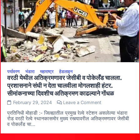
व
सुव्यवस्था
वारंवार
का
बिघडते?
पर्यावरण
भंडारा
महाराष्ट्र
हेडलाइन
वरठी येथील अतिक्रमणावर जेसीबी व पोकेलँड चालला.
प्रशासनाने संधी न देता चालवीला मोगलशाही हंटर.
सीमांकनाच्या दिवशीच अतिक्रमण काढल्याने गोंधळ
on
February 29, 2024
Leave a Comment
वरठी
येथील
प्रतिनिधी मोहाडी :- जिल्ह्यातील प्रमुख रेल्वे स्टेशन असलेल्या भंडारा
अतिक्रमणावर
रोड वरठी रेल्वे स्थानकासमोर मुख्य रस्त्यावरील अतिक्रमणावर जेसीबी
जेसीबी
व पोकलँड चा…
व
पोकेलँड
चालला.