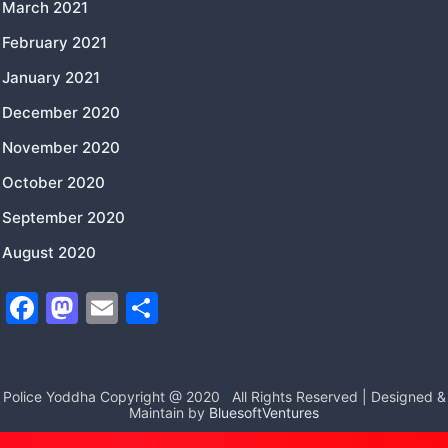
March 2021
February 2021
January 2021
December 2020
November 2020
October 2020
September 2020
August 2020
F
M
E
S
a
a
m
h
c
st
ai
ar
e
o
l
e
Police Yoddha Copyright @ 2020
All Rights Reserved | Designed &
Maintain by
BluesoftVentures
b
d