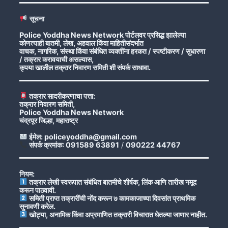
सूचना
Police Yoddha News Network पोर्टलवर प्रसिद्ध झालेल्या
कोणत्याही बातमी, लेख, अहवाल किंवा माहितीसंदर्भात
वाचक, नागरिक, संस्था किंवा संबंधित व्यक्तींना हरकत / स्पष्टीकरण / सुधारणा
/ तक्रार करावयाची असल्यास,
कृपया खालील तक्रार निवारण समिती शी संपर्क साधावा.
तक्रार सादरीकरणाचा पत्ता:
तक्रार निवारण समिती,
Police Yoddha News Network
चंद्रपूर जिल्हा, महाराष्ट्र
ईमेल: policeyoddha@gmail.com
संपर्क क्रमांक: 091589 63891
/
090222 44767
नियम:
तक्रार लेखी स्वरूपात संबंधित बातमीचे शीर्षक, लिंक आणि तारीख नमूद
करून पाठवावी.
समिती प्राप्त तक्रारींची नोंद करून ७ कामकाजाच्या दिवसांत प्राथमिक
सुनावणी करेल.
खोट्या, अनामिक किंवा अप्रमाणित तक्रारी विचारात घेतल्या जाणार नाहीत.