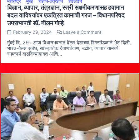
महाराष्ट्र
मुंबई
विज्ञानं-तंत्रज्ञान
हेडलाइन
विज्ञान, व्यापार, तंत्रज्ञान, स्त्री सक्षमीकरणासह हवामान
बदल याविषयांवर एकत्रित कामाची गरज – विधानपरिषद
उपसभापती डॉ. नीलम गोऱ्हे
on
February 29, 2024
Leave a Comment
विज्ञान,
व्यापार,
मुंबई दि. 29 : आज विधानभवनात वेल्स देशाच्या शिष्टमंडळाने भेट दिली.
तंत्रज्ञान,
भारत-वेल्स संबंध, सांस्कृतिक देवाणघेवाण, उद्योग, व्यापार यामध्ये
स्त्री
सहकार्य वाढविण्याबाबत आणि…
सक्षमीकरणासह
हवामान
बदल
याविषयांवर
एकत्रित
कामाची
गरज
–
विधानपरिषद
उपसभापती
डॉ.
नीलम गोऱ्हे