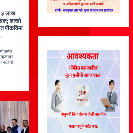
 ६३ लाख
ाखल; लाखो
ात पीकविमा
 a
ा योजनेत
रमांकावर;
कोटींची