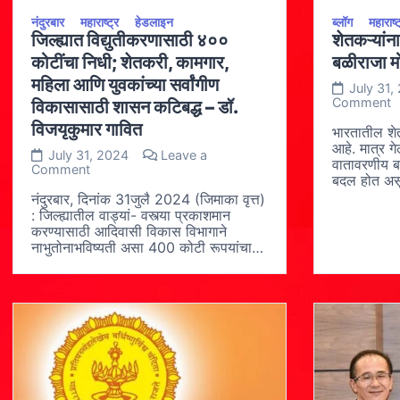
नंदुरबार
महाराष्ट्र
हेडलाइन
ब्लॉग
महाराष्ट
जिल्ह्यात विद्युतीकरणासाठी ४००
शेतकऱ्यांना
कोटींचा निधी; शेतकरी, कामगार,
बळीराजा 
महिला आणि युवकांच्या सर्वांगीण
July 31,
o
Comment
विकासासाठी शासन कटिबद्ध – डॉ.
शे
विजयृकुमार गावित
दि
भारतातील शे
दे
आहे. मात्र ग
July 31, 2024
Leave a
मु
वातावरणीय ब
on
Comment
ब
बदल होत असू
जिल्ह्यात
म
विद्युतीकरणासाठी
नंदुरबार, दिनांक 31जुलै 2024 (जिमाका वृत्त)
व
४००
: जिल्ह्यातील वाड्यां- वस्त्या प्रकाशमान
य
कोटींचा
करण्यासाठी आदिवासी विकास विभागाने
निधी;
नाभुतोनाभविष्यती असा 400 कोटी रूपयांचा…
शेतकरी,
कामगार,
महिला
आणि
युवकांच्या
सर्वांगीण
विकासासाठी
शासन
कटिबद्ध
–
डॉ.