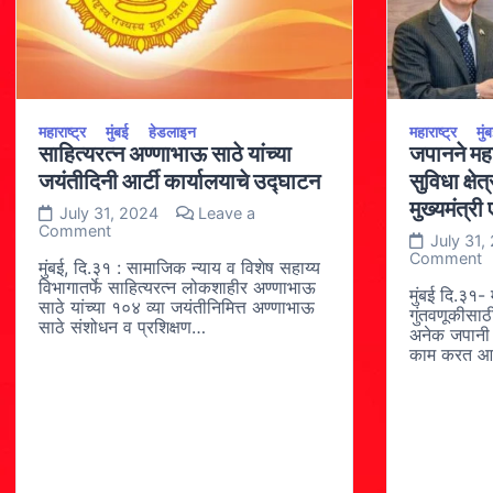
विजयृकुमार
गावित
महाराष्ट्र
मुंबई
हेडलाइन
महाराष्ट्र
मुं
साहित्यरत्न अण्णाभाऊ साठे यांच्या
जपानने महार
जयंतीदिनी आर्टी कार्यालयाचे उद्घाटन
सुविधा क्षे
मुख्यमंत्री
July 31, 2024
Leave a
on
Comment
July 31,
साहित्यरत्न
o
Comment
अण्णाभाऊ
मुंबई, ‍‍दि.३१ : सामाजिक न्याय व विशेष सहाय्य
ज
साठे
विभागातर्फे साहित्यरत्न लोकशाहीर अण्णाभाऊ
मह
मुंबई दि.३१- 
यांच्या
साठे यांच्या १०४ व्या जयंतीनिमित्त अण्णाभाऊ
उद
गुंतवणूकीसाठी
जयंतीदिनी
साठे संशोधन व प्रशिक्षण…
पा
अनेक जपानी कं
आर्टी
सु
कार्यालयाचे
काम करत आ
क्ष
उद्घाटन
गु
वा
–
मु
ए
शिं