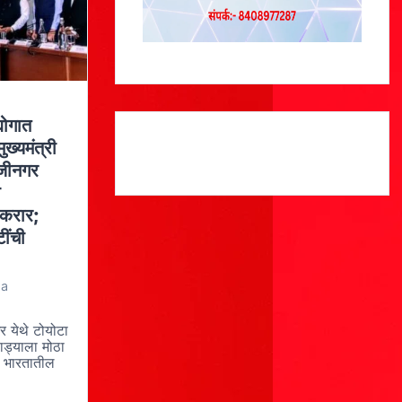
्योगात
ुख्यमंत्री
ाजीनगर
ा
 करार;
ींची
 a
र येथे टोयोटा
वाड्याला मोठा
 भारतातील