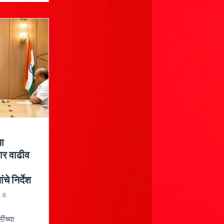
या
सार वाढीव
चे निर्देश
 a
ींच्या