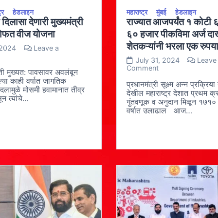
्र
हेडलाइन
महाराष्ट्र
मुंबई
हेडलाइन
 दिलासा देणारी मुख्यमंत्री
राज्यात आजपर्यंत १ कोटी
मोफत वीज योजना
६० हजार पीकविमा अर्ज द
शेतकऱ्यांनी भरला एक रुपय
 2024
Leave a
n
July 31, 2024
Leave
तकऱ्यांना
on
Comment
लासा
ती मुख्यत: पावसावर अवलंबून
राज्यात
णारी
ेल्या काही वर्षात जागतिक
आजपर्यंत
प्रधानमंत्री सूक्ष्म अन्न प्रक्रिय
ख्यमंत्री
दलामुळे मोसमी हवामानात तीव्र
१
देखील महाराष्ट्र देशात प्रथम क्
ळीराजा
न त्यांचे…
कोटी
गुंतवणूक व अनुदान मिळून १७१० 
ोफत
६३
ीज
वर्षात उलाढाल आज…
लाख
ोजना
६०
हजार
पीकविमा
अर्ज
दाखल;
लाखो
शेतकऱ्यांनी
भरला
एक
रुपयात
पीकविमा