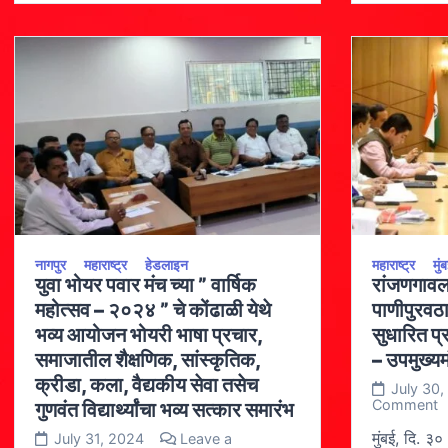
नागपुर
महाराष्ट्र
हेडलाइन
महाराष्ट्र
मुं
युवा भोयर पवार मंच च्या ” वार्षिक
रांजणगावल
महोत्सव – २०२४ ” चे कोंढाळी येथे
पाणीपुरवठा
भव्य आयोजन भोयरी भाषा प्रचार,
सुधारित प्
समाजातील शैक्षणिक, सांस्कृतिक,
– उपमुख्यम
क्रीडा, कला, वैद्यकीय सेवा तसेच
July 30,
o
Comment
गुणवंत विद्यार्थ्यांचा भव्य सत्कार समारंभ
रा
घ
मुंबई, दि. ३०
July 31, 2024
Leave a