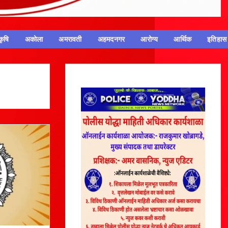
कृषि
अकोला
अमरावती
अहमदनगर
आरोग्य
आर्थिक
इतिहास