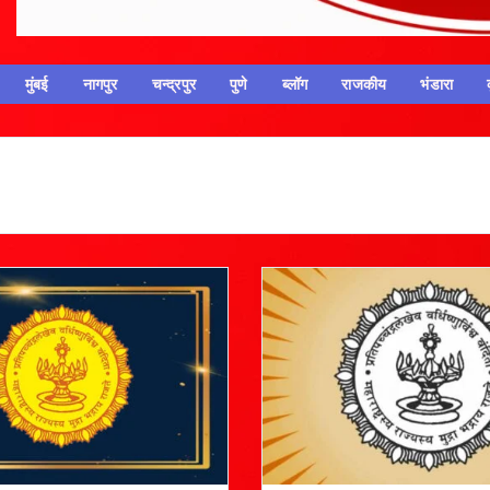
मुंबई
नागपुर
चन्द्रपुर
पुणे
ब्लॉग
राजकीय
भंडारा