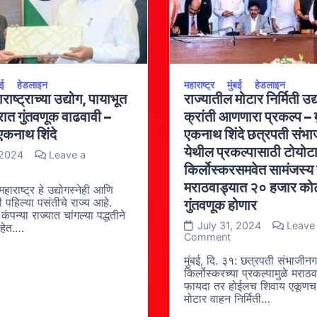
बई
हेडलाइन
महाराष्ट्र
मुंबई
हेडलाइन
ाष्ट्राच्या उद्योग, पायाभूत
राज्यातील मोटार निर्मिती उद
त्रात गुंतवणूक वाढवावी –
क्रांती आणणारा प्रकल्प – म
 एकनाथ शिंदे
एकनाथ शिंदे छत्रपती संभ
येथील प्रकल्पासाठी टोयोट
 2024
Leave a
n
किर्लोस्करसमवेत सामंजस्य
पानने
मराठवाड्यात २० हजार कोट
ाराष्ट्राच्या
महाराष्ट्र हे उद्योगस्नेही आणि
्योग,
 पहिल्या पसंतीचे राज्य आहे.
गुंतवणूक होणार
याभूत
पन्या राज्यात चांगल्या पद्धतीने
विधा
July 31, 2024
Leave
हेत.…
ेत्रात
on
Comment
ंतवणूक
राज्यातील
ढवावी
मोटार
मुंबई, दि. ३१: छत्रपती संभाजीनग
निर्मिती
किर्लोस्करच्या प्रकल्पामुळे मराठ
ख्यमंत्री
उद्योगात
फायदा तर होईलच शिवाय एकूणच
कनाथ
क्रांती
मोटार वाहन निर्मिती…
दे
आणणारा
प्रकल्प