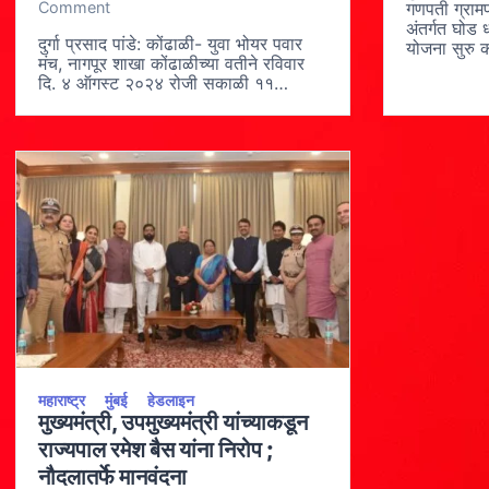
ध
on
Comment
गणपती ग्रा
न
युवा
अंतर्गत घोड
पा
भोयर
दुर्गा प्रसाद पांडे: कोंढाळी- युवा भोयर पवार
योजना सुरु 
य
पवार
मंच, नागपूर शाखा कोंढाळीच्या वतीने रविवार
सु
मंच
दि. ४ ऑगस्ट २०२४ रोजी सकाळी ११…
कर
च्या
सु
”
प्
वार्षिक
स
महोत्सव
कर
–
या
२०२४
–
”
उप
चे
अ
कोंढाळी
पव
येथे
भव्य
आयोजन
भोयरी
भाषा
प्रचार,
समाजातील
शैक्षणिक,
सांस्कृतिक,
महाराष्ट्र
मुंबई
हेडलाइन
क्रीडा,
मुख्यमंत्री, उपमुख्यमंत्री यांच्याकडून
कला,
वैद्यकीय
राज्यपाल रमेश बैस यांना निरोप ;
सेवा
नौदलातर्फे मानवंदना
तसेच