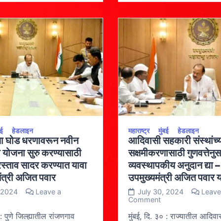
–
मुख्यमंत्री
एकनाथ
शिंदे
छत्रपती
संभाजीनगर
येथील
प्रकल्पासाठी
टोयोटा
किर्लोस्करसमवेत
सामंजस्य
करार;
मराठवाड्यात
२०
हजार
कोटींची
बई
हेडलाइन
महाराष्ट्र
मुंबई
हेडलाइन
गुंतवणूक
ा घोड धरणावरून नवीन
आदिवासी सहकारी संस्थांच्
होणार
 योजना सुरु करण्यासाठी
सक्षमीकरणासाठी गुणवत्तेनु
रस्ताव सादर करण्यात यावा
व्यवस्थापकीय अनुदान द्या –
ंत्री अजित पवार
उपमुख्यमंत्री अजित पवार यां
 2024
Leave a
July 30, 2024
Leave
n
on
Comment
ंजणगावला
आदिवासी
ोड
सहकारी
 : पुणे जिल्ह्यातील रांजणगाव
मुंबई, दि. ३० : राज्यातील आदिवास