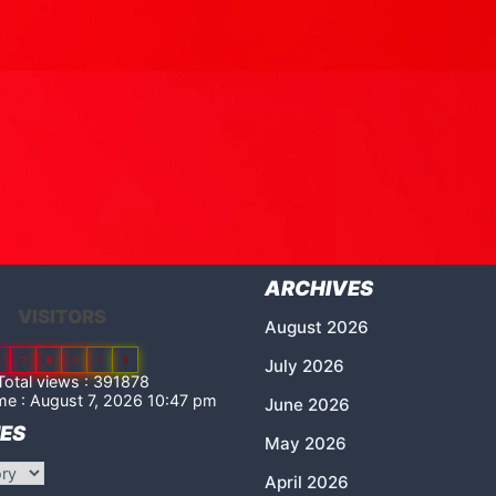
ARCHIVES
VISITORS
August 2026
2
7
8
3
2
8
July 2026
otal views : 391878
me : August 7, 2026 10:47 pm
June 2026
ES
May 2026
April 2026