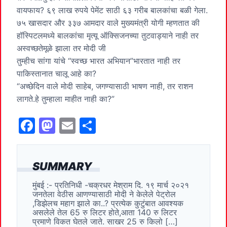
वायफाय? ६९ लाख रुपये पेमेंट साठी ६३ गरीब बालकांचा बळी गेला.
७५ खासदार और ३३७ आमदार वाले मुख्यमंत्री योगी म्हणतात की
हॉस्पिटलमध्ये बालकांचा मृत्यू ऑक्सिजनच्या तुटवाड्याने नाही तर
अस्वच्छतेमूळे झाला तर मोदी जी
तुम्हीच सांगा यांचे “स्वच्छ भारत अभियान”भारतात नाही तर
पाकिस्तानात चालू आहे का?
“अच्छेदिन वाले मोदी साहेब, जगण्यासाठी भाषण नाही, तर राशन
लागते.हे तुम्हाला माहीत नाही का?”
F
M
E
S
a
a
m
h
c
st
ai
ar
SUMMARY
e
o
l
e
मुंबई :- प्रतिनिधी -चक्रधर मेश्राम दि. १९ मार्च २०२१
b
d
जनतेला वेठीस आणण्यासाठी मोदी ने केलेले पेट्रोल
o
o
,डिझेलच महाग झाले का..? प्रत्येक कुटुंबात आवश्यक
असलेले तेल 65 रु लिटर होते,आता 140 रु लिटर
o
n
प्रमाणे विकत घेतले जाते. साखर 25 रु किलो […]