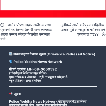
Post
शालेय पोषण आहार अधीक्षक तथा
मुलींमध्ये आरोग्यविषयक माहितीच्या
navigation
प्रभारी गटशिक्षणाधिकारी यांना तात्काळ
अभावामुळे लग्नापूर्वीच गरोदरपणाचे
अटक करून सेवेतून निलंबीत करण्यात
प्रमाणात वाढ??
यावे.
वाचक तक्रार निवारण सूचना (Grievance Redressal Notice)
Police Yoddha News Network
नोंदणी क्रमांक: MH-08-0000592
(नोंदणीकृत डिजिटल न्यूज पोर्टल)
मुख्य संपादक व संचालक – श्री. राजकुमार खोब्रागडे
न्यूज एडिटर – अमर वासनिक
सूचना
Police Yoddha News Network पोर्टलवर प्रसिद्ध झालेल्या
कोणत्याही बातमी, लेख, अहवाल किंवा माहितीसंदर्भात