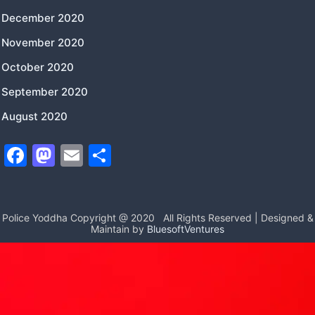
December 2020
November 2020
October 2020
September 2020
August 2020
F
M
E
S
a
a
m
h
c
st
ai
ar
e
o
l
e
Police Yoddha Copyright @ 2020
All Rights Reserved | Designed &
Maintain by
BluesoftVentures
b
d
o
o
o
n
k