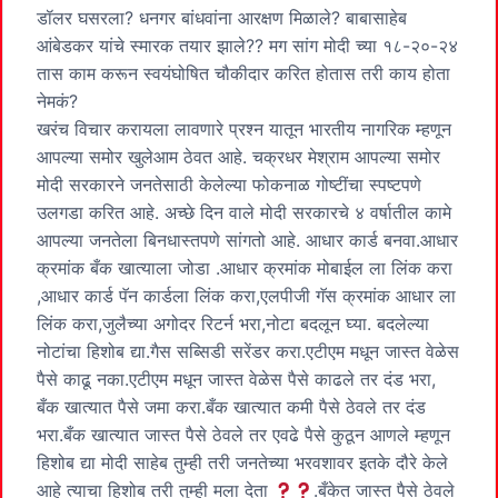
डॉलर घसरला? धनगर बांधवांना आरक्षण मिळाले? बाबासाहेब
आंबेडकर यांचे स्मारक तयार झाले?? मग सांग मोदी च्या १८-२०-२४
तास काम करून स्वयंघोषित चौकीदार करित होतास तरी काय होता
नेमकं?
खरंच विचार करायला लावणारे प्रश्न यातून भारतीय नागरिक म्हणून
आपल्या समोर खुलेआम ठेवत आहे. चक्रधर मेश्राम आपल्या समोर
मोदी सरकारने जनतेसाठी केलेल्या फोकनाळ गोष्टींचा स्पष्टपणे
उलगडा करित आहे. अच्छे दिन वाले मोदी सरकारचे ४ वर्षातील कामे
आपल्या जनतेला बिनधास्तपणे सांगतो आहे. आधार कार्ड बनवा.आधार
क्रमांक बँक खात्याला जोडा .आधार क्रमांक मोबाईल ला लिंक करा
,आधार कार्ड पॅन कार्डला लिंक करा,एलपीजी गॅस क्रमांक आधार ला
लिंक करा,जुलैच्या अगोदर रिटर्न भरा,नोटा बदलून घ्या. बदलेल्या
नोटांचा हिशोब द्या.गैस सब्सिडी सरेंडर करा.एटीएम मधून जास्त वेळेस
पैसे काढू नका.एटीएम मधून जास्त वेळेस पैसे काढले तर दंड भरा,
बँक खात्यात पैसे जमा करा.बँक खात्यात कमी पैसे ठेवले तर दंड
भरा.बँक खात्यात जास्त पैसे ठेवले तर एवढे पैसे कुठून आणले म्हणून
हिशोब द्या मोदी साहेब तुम्ही तरी जनतेच्या भरवशावर इतके दौरे केले
आहे त्याचा हिशोब तरी तुम्ही मला देता
.बँकेत जास्त पैसे ठेवले