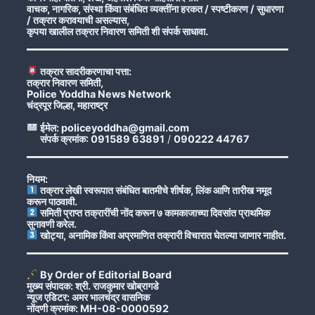
वाचक, नागरिक, संस्था किंवा संबंधित व्यक्तींना हरकत / स्पष्टीकरण / सुधारणा
/ तक्रार करावयाची असल्यास,
कृपया खालील तक्रार निवारण समिती शी संपर्क साधावा.
तक्रार सादरीकरणाचा पत्ता:
तक्रार निवारण समिती,
Police Yoddha News Network
चंद्रपूर जिल्हा, महाराष्ट्र
ईमेल: policeyoddha@gmail.com
संपर्क क्रमांक: 091589 63891
/
090222 44767
नियम:
तक्रार लेखी स्वरूपात संबंधित बातमीचे शीर्षक, लिंक आणि तारीख नमूद
करून पाठवावी.
समिती प्राप्त तक्रारींची नोंद करून ७ कामकाजाच्या दिवसांत प्राथमिक
सुनावणी करेल.
खोट्या, अनामिक किंवा अप्रमाणित तक्रारी विचारात घेतल्या जाणार नाहीत.
By Order of Editorial Board
मुख्य संपादक: श्री. राजकुमार खोब्रागडे
न्यूज एडिटर: अमर भालचंद्र वासनिक
नोंदणी क्रमांक: MH-08-0000592