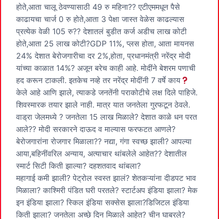
होते,आता चालू ठेवण्यासाठी 49 रु महिना?? एटीएममधून पैसे
काढायचा चार्ज 0 रु होते,आता 3 पेक्षा जास्त वेळेस काढल्यास
प्रत्येक वेळी 105 रु?? देशातलं बुडीत कर्ज अडीच लाख कोटी
होते,आता 25 लाख कोटी?GDP 11%, प्लस होता, आता मायनस
24% देशात बेरोजगारीचा दर 2%,होता, प्रधानमंत्री नरेंद्र मोदी
यांच्या काळात 14%? अजून बरेच काही आहे. मोदींने बेशरम पणाची
हद करून टाकली. इतकेच नव्हे तर नरेंद्र मोदींनी 7 वर्षे काय
केले आहे आणि झाले, त्याकडे जनतेंनी पराकोटीचे लक्ष दिले पाहिजे.
शिवस्मारक तयार झाले नाही. मात्र यात जनतेला गुरफटून ठेवले.
वाड्रा जेलमध्ये ? जनतेला 15 लाख मिळाले? देशात काळे धन परत
आले?? मोदी सरकारने दाऊद व माल्यास फरफटत आणले?
बेरोजगारांना रोजगार मिळाला?? नद्या, गंगा स्वच्छ झाली? आपल्या
आया,बहिनींवरिल अन्याय, अत्याचार थांबलेले आहेत?? देशातील
स्मार्ट सिटी किती झाल्या? दहशतवाद थांबला?
महागाई कमी झाली? पेट्रोल स्वस्त झालं? शेतकऱ्यांना दीडपट भाव
मिळाला? काश्मिरी पंडित घरी परतले? स्टार्टअप इंडिया झाला? मेक
इन इंडिया झाला? स्किल इंडिया सक्सेस झाला?डिजिटल इंडिया
किती झाला? जनतेला अच्छे दिन मिळाले आहेत? चीन घाबरले?