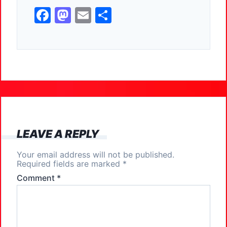
k
F
M
E
S
a
a
m
h
c
st
ai
ar
e
o
l
e
b
d
o
o
o
n
k
LEAVE A REPLY
Your email address will not be published.
Required fields are marked
*
Comment
*