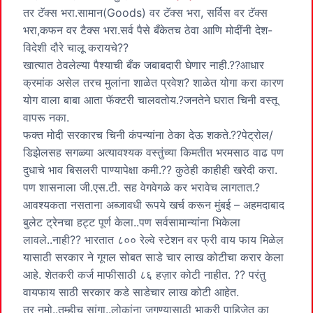
तर टॅक्स भरा.सामान(Goods) वर टॅक्स भरा, सर्विस वर टॅक्स
भरा,कफन वर टैक्स भरा.सर्व पैसे बँकेतच ठेवा आणि मोदींनी देश-
विदेशी दौरे चालू करायचे??
खात्यात ठेवलेल्या पैश्याची बँक जबाबदारी घेणार नाही.??आधार
क्रमांक असेल तरच मुलांना शाळेत प्रवेश? शाळेत योगा करा कारण
योग वाला बाबा आता फॅक्टरी चालवतोय.?जनतेने घरात चिनी वस्तू
वापरू नका.
फक्त मोदी सरकारच चिनी कंपन्यांना ठेका देऊ शकते.??पेट्रोल/
डिझेलसह सगळ्या अत्यावश्यक वस्तुंच्या किमतीत भरमसाठ वाढ पण
दुधाचे भाव बिसलरी पाण्यापेक्षा कमी.?? कुठेही काहीही खरेदी करा.
पण शासनाला जी.एस.टी. सह वेगवेगळे कर भरावेच लागतात.?
आवश्यकता नसताना अब्जावधी रूपये खर्च करून मुंबई – अहमदाबाद
बुलेट ट्रेनचा हट्ट पूर्ण केला..पण सर्वसामान्यांना भिकेला
लावले..नाही?? भारतात ८०० रेल्वे स्टेशन वर फ्री वाय फाय मिळेल
यासाठी सरकार ने गूगल सोबत साडे चार लाख कोटीचा करार केला
आहे. शेतकरी कर्ज माफीसाठी ८६ हज़ार कोटी नाहीत. ?? परंतु
वायफाय साठी सरकार कडे साडेचार लाख कोटी आहेत.
तर नमो..तुम्हीच सांगा..लोकांना जगण्यासाठी भाकरी पाहिजेत का