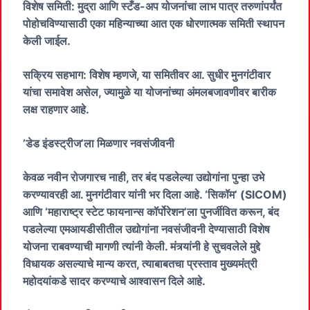
​विशेष समिती: मुद्रा आणि स्टँड-अप योजनांचा लाभ पात्र तरुणांपर्यंत
पोहोचविण्यासाठी एका महिन्याच्या आत एक धोरणात्मक समिती स्थापन
केली जाईल.
​सक्रिय सहभाग: विशेष म्हणजे, या समितीवर आ. सुधीर मुनगंटीवार
यांचा समावेश असेल, ज्यामुळे या योजनांच्या अंमलबजावणीवर बारीक
लक्ष राहणार आहे.
​’डेड इंडस्ट्रीज’ला मिळणार नवसंजीवनी
​केवळ नवीन रोजगारच नाही, तर बंद पडलेल्या उद्योगांना पुन्हा उभे
करण्यावरही आ. मुनगंटीवार यांनी भर दिला आहे. ‘सिकॉम’ (SICOM)
आणि ‘महाराष्ट्र स्टेट फायनान्स कॉर्पोरेशन’ला पुनर्जीवित करून, बंद
पडलेल्या एमआयडीसीतील उद्योगांना नवसंजीवनी देण्यासाठी विशेष
योजना राबवण्याची मागणी त्यांनी केली. मंत्र्यांनी हे सुचवलेले मुद्दे
विधायक असल्याचे मान्य करत, त्याबाबतचा प्रस्ताव मुख्यमंत्री
महोदयांकडे सादर करण्याचे आश्वासन दिले आहे.