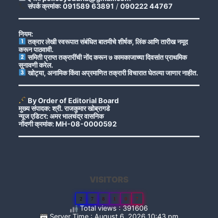
संपर्क क्रमांक: 091589 63891
/
090222 44767
नियम:
तक्रार लेखी स्वरूपात संबंधित बातमीचे शीर्षक, लिंक आणि तारीख नमूद
करून पाठवावी.
समिती प्राप्त तक्रारींची नोंद करून ७ कामकाजाच्या दिवसांत प्राथमिक
सुनावणी करेल.
खोट्या, अनामिक किंवा अप्रमाणित तक्रारी विचारात घेतल्या जाणार नाहीत.
By Order of Editorial Board
मुख्य संपादक: श्री. राजकुमार खोब्रागडे
न्यूज एडिटर: अमर भालचंद्र वासनिक
नोंदणी क्रमांक: MH-08-0000592
VISITORS
2
7
8
1
0
7
Total views : 391606
Server Time : August 6, 2026 10:43 pm