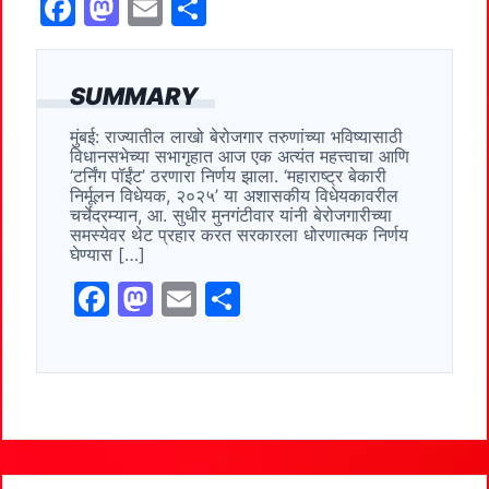
F
M
E
S
a
a
m
h
c
st
ai
ar
SUMMARY
e
o
l
e
मुंबई: राज्यातील लाखो बेरोजगार तरुणांच्या भविष्यासाठी
b
d
विधानसभेच्या सभागृहात आज एक अत्यंत महत्त्वाचा आणि
o
o
‘टर्निंग पॉईंट’ ठरणारा निर्णय झाला. ‘महाराष्ट्र बेकारी
निर्मूलन विधेयक, २०२५’ या अशासकीय विधेयकावरील
o
n
चर्चेदरम्यान, आ. सुधीर मुनगंटीवार यांनी बेरोजगारीच्या
समस्येवर थेट प्रहार करत सरकारला धोरणात्मक निर्णय
k
घेण्यास […]
F
M
E
S
a
a
m
h
c
st
ai
ar
e
o
l
e
b
d
o
o