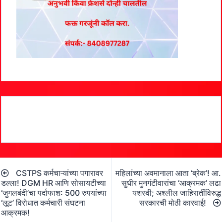
Post
CSTPS कर्मचाऱ्यांच्या पगारावर
महिलांच्या अवमानाला आता ‘ब्रेक’! आ.
navigation
डल्ला! DGM HR आणि सोसायटीच्या
सुधीर मुनगंटीवारांचा ‘आक्रमक’ लढा
‘जुगलबंदी’चा पर्दाफाश: 500 रुपयांच्या
यशस्वी; अश्लील जाहिरातींविरुद्ध
‘लूट’ विरोधात कर्मचारी संघटना
सरकारची मोठी कारवाई!
आक्रमक!