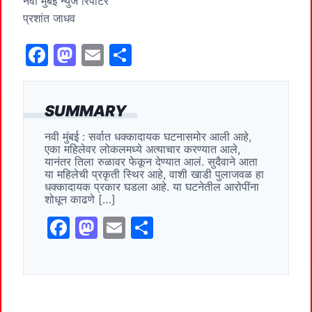
नवी मुंबई न्युज रिपोटर
प्रशांत जाधव
F
M
E
S
a
a
m
h
c
st
ai
ar
SUMMARY
e
o
l
e
नवी मुंबई : सर्वात धक्कादायक घटनासमोर आली आहे,
b
d
एका महिलेवर लोकलमध्ये अत्याचार करण्यात आले,
o
o
यानंतर तिला रुळावर फेकून देण्यात आलं. सुदैवाने आता
या महिलेची प्रकृती स्थिर आहे, वाशी खाडी पुलाजवळ हा
o
n
धक्कादायक प्रकार घडला आहे. या घटनेतील आरोपींना
शोधून काढणे […]
k
F
M
E
S
a
a
m
h
c
st
ai
ar
e
o
l
e