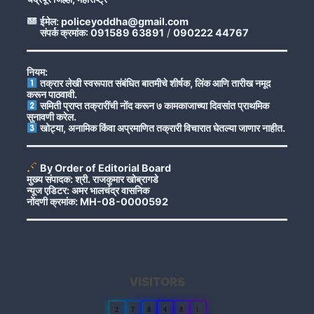
ईमेल: policeyoddha@gmail.com
संपर्क क्रमांक: 091589 63891
/
090222 44767
नियम:
तक्रार लेखी स्वरूपात संबंधित बातमीचे शीर्षक, लिंक आणि तारीख नमूद
करून पाठवावी.
समिती प्राप्त तक्रारींची नोंद करून ७ कामकाजाच्या दिवसांत प्राथमिक
सुनावणी करेल.
खोट्या, अनामिक किंवा अप्रमाणित तक्रारी विचारात घेतल्या जाणार नाहीत.
By Order of Editorial Board
मुख्य संपादक: श्री. राजकुमार खोब्रागडे
न्यूज एडिटर: अमर भालचंद्र वासनिक
नोंदणी क्रमांक: MH-08-0000592
VISITORS
2
7
8
4
8
1