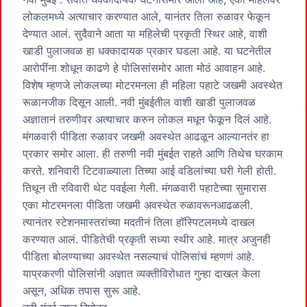
लोकलमध्ये अत्याचार करण्यात आले, यानंतर तिला रुळावर फेकून
देण्यात आलं. सुदैवाने आता या महिलेची प्रकृती स्थिर आहे, वाशी
खाडी पुलाजवळ हा धक्कादायक प्रकार घडला आहे. या घटनेतील
आरोपींना शोधून काढणे हे पोलिसांसमोर आता मोठं आवाहन आहे.
विशेष म्हणजे लोकलच्या मोटरमनला ही महिला पहाटे जखमी अवस्थेत
रूळानजीक दिसून आली. नवी मुंबईतील वाशी खाडी पुलाजवळ
अज्ञातानं तरुणीवर अत्याचार करुन लोकल मधून फेकून दिलं आहे.
मंगळवारी पीडिता रुळावर जखमी अवस्थेत आढळून आल्यानतंर हा
प्रकार समोर आला. ही तरुणी नवी मुंबईत राहते आणि तिथेच घरकाम
करते. शनिवारी टिटवाळ्याला तिच्या आई वडिलांच्या घरी गेली होती.
तिथून ती रविवारी थेट पवईला गेली. मंगळवारी पहाटेच्या सुमारास
एका मोटरमनला पीडिता जखमी अवस्थेत रुळावरूनआढळली.
त्यानंतर स्टेशनमास्तरांच्या मदतीनं तिला हॉस्पिटलमध्ये दाखल
करण्यात आलं. पीडितेची प्रकृती सध्या स्थीर आहे. मात्र अजुनही
पीडिता बोलण्याच्या अवस्थेत नसल्याचं पोलिसांचं म्हणणं आहे.
याप्रकरणी पोलिसांनी अज्ञात व्यक्तीविरोधात गुन्हा दाखल केला
असून, अधिक तपास सुरू आहे.