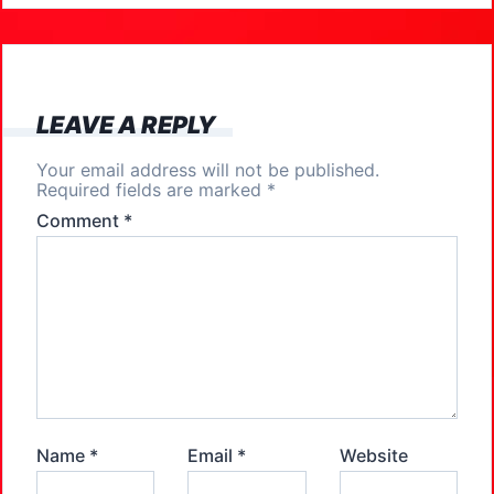
b
d
o
o
o
n
k
LEAVE A REPLY
Your email address will not be published.
Required fields are marked
*
Comment
*
Name
*
Email
*
Website