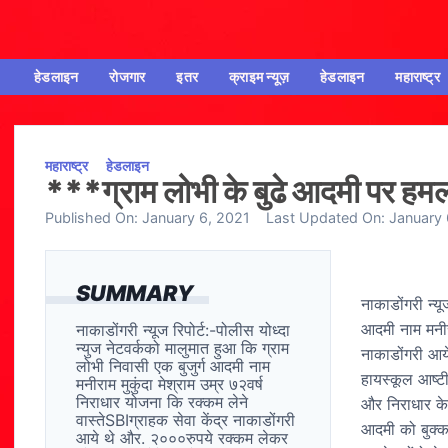
हेडलाइन
रोजगार
इतर
क्राइम न्यूज़
हेडलाइन
महाराष्ट्र
महाराष्ट्र
हेडलाइन
***ग्राम लोभी के बुढे आदमी पर ह
Published On:
January 6, 2021
Last Updated On:
January 
SUMMARY
नाकाडोंगरी न्यूज
आदमी नाम मनीरा
नाकाडोंगरी न्यूज रिपोर्ट:-पोलीस योध्दा
न्युज नेटवर्कको मालुमात हुआ कि ग्राम
नाकाडोंगरी आये
लोभी निवासी एक बुजुर्ग आदमी नाम
हायस्कूल आष्टी
मनीराम मुकुंदा मेश्राम उम्र ७२वर्ष
निराधार योजना कि रक्कम लेने
और निराधार के र
वास्तेSBIग्राहक सेवा केंद्र नाकाडोंगरी
आदमी को बुक्क
आये थे और. २०००रुपये रक्कम लेकर