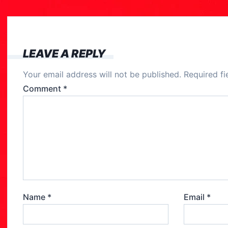
e
b
o
LEAVE A REPLY
o
Your email address will not be published.
Required f
k
Comment
*
Name
*
Email
*