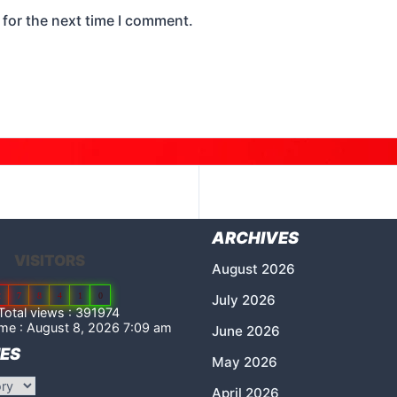
 for the next time I comment.
ARCHIVES
VISITORS
August 2026
2
7
8
4
1
0
July 2026
otal views : 391974
me : August 8, 2026 7:09 am
June 2026
ES
May 2026
April 2026