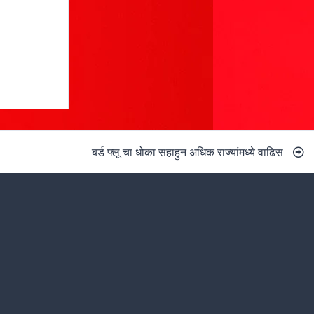
बर्ड फ्लू चा धोका सहाहुन अधिक राज्यांमध्ये वाढिस