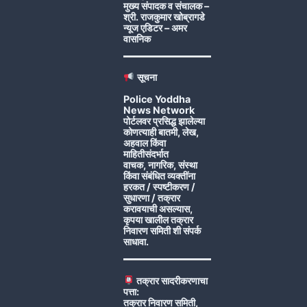
मुख्य संपादक व संचालक –
श्री. राजकुमार खोब्रागडे
न्यूज एडिटर – अमर
वासनिक
सूचना
Police Yoddha
News Network
पोर्टलवर प्रसिद्ध झालेल्या
कोणत्याही बातमी, लेख,
अहवाल किंवा
माहितीसंदर्भात
वाचक, नागरिक, संस्था
किंवा संबंधित व्यक्तींना
हरकत / स्पष्टीकरण /
सुधारणा / तक्रार
करावयाची असल्यास,
कृपया खालील तक्रार
निवारण समिती शी संपर्क
साधावा.
तक्रार सादरीकरणाचा
पत्ता:
तक्रार निवारण समिती,