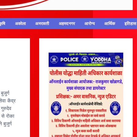
कृषि
अकोला
अमरावती
अहमदनगर
आरोग्य
आर्थिक
इतिहास
जुर्ग
वा केंद्र
गुरुदेव
 से रोका
बुजुर्ग