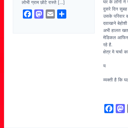
घर के लोंगो ने
लोभी ग्राम छोटे रास्ते […]
दुसरे दिन सुबह
F
M
E
S
उसके परिवार क
a
a
m
h
दवाखाने बेहोशी 
c
st
ai
ar
अभी हालत खतरे
मेडिकल आफिसर 
e
o
l
e
रहे है.
b
d
क्षेत्र मे चर्
o
o
य
o
n
k
व्यक्ती है कि 
F
a
c