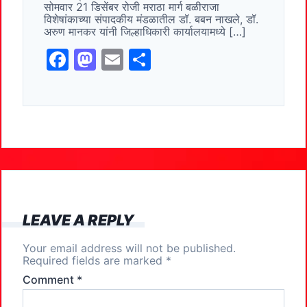
सोमवार 21 डिसेंबर रोजी मराठा मार्ग बळीराजा
o
n
विशेषांकाच्या संपादकीय मंडळातील डॉ. बबन नाखले, डॉ.
अरुण मानकर यांनी जिल्हाधिकारी कार्यालयामध्ये […]
k
F
M
E
S
a
a
m
h
c
st
ai
ar
e
o
l
e
b
d
o
o
o
n
k
LEAVE A REPLY
Your email address will not be published.
Required fields are marked
*
Comment
*