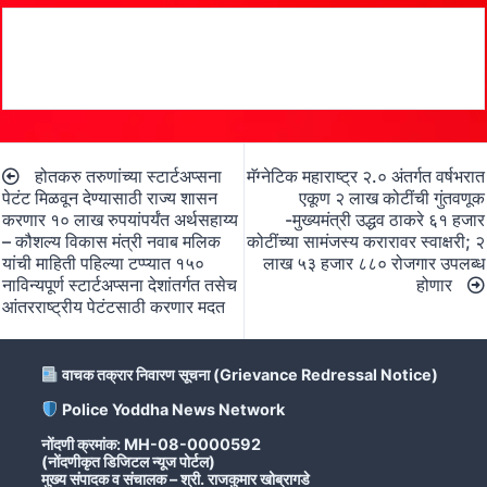
Post
होतकरु तरुणांच्या स्टार्टअप्सना
मॅग्नेटिक महाराष्ट्र २.० अंतर्गत वर्षभरात
navigation
पेटंट मिळवून देण्यासाठी राज्य शासन
एकूण २ लाख कोटींची गुंतवणूक
करणार १० लाख रुपयांपर्यंत अर्थसहाय्य
-मुख्यमंत्री उद्धव ठाकरे ६१ हजार
– कौशल्य विकास मंत्री नवाब मलिक
कोटींच्या सामंजस्य करारावर स्वाक्षरी; २
यांची माहिती पहिल्या टप्प्यात १५०
लाख ५३ हजार ८८० रोजगार उपलब्ध
नाविन्यपूर्ण स्टार्टअप्सना देशांतर्गत तसेच
होणार
आंतरराष्ट्रीय पेटंटसाठी करणार मदत
वाचक तक्रार निवारण सूचना (Grievance Redressal Notice)
Police Yoddha News Network
नोंदणी क्रमांक: MH-08-0000592
(नोंदणीकृत डिजिटल न्यूज पोर्टल)
मुख्य संपादक व संचालक – श्री. राजकुमार खोब्रागडे