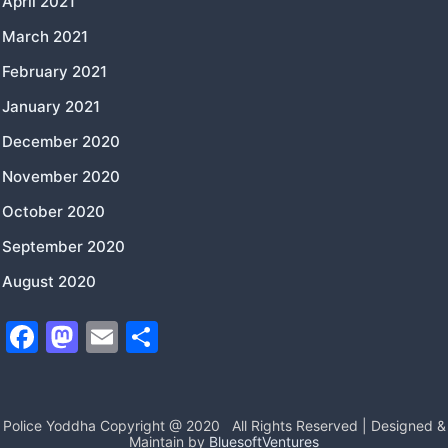
April 2021
March 2021
February 2021
January 2021
December 2020
November 2020
October 2020
September 2020
August 2020
F
M
E
S
a
a
m
h
c
st
ai
ar
e
o
l
e
Police Yoddha Copyright @ 2020
All Rights Reserved | Designed &
Maintain by
BluesoftVentures