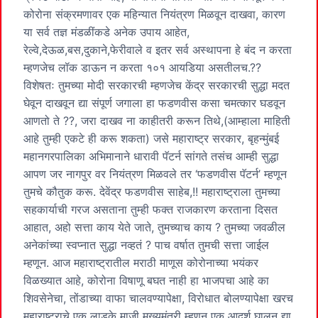
कोरोना संक्रमणावर एक महिन्यात नियंत्रण मिळवून दाखवा, कारण
या सर्व तज्ञ मंडळींकडे अनेक उपाय आहेत,
रेल्वे,देऊळ,बस,दुकाने,फेरीवाले व इतर सर्व अस्थापना हे बंद न करता
म्हणजेच लॉक डाऊन न करता १०१ आयडिया असतीलच.??
विशेषतः तुमच्या मोदी सरकारची म्हणजेच केंद्र सरकारची सुद्धा मदत
घेवून दाखवून द्या संपूर्ण जगाला हा फडणवीस कसा चमत्कार घडवून
आणतो ते ??, जरा दाखव ना काहीतरी करून तिथे,(आम्हाला माहिती
आहे तुम्ही एकटे ही करू शकता) जसे महाराष्ट्र सरकार, बृहन्मुंबई
महानगरपालिका अभिमानाने धारावी पॅटर्न सांगते तसंच आम्ही सुद्धा
आपण जर नागपुर वर नियंत्रण मिळवले तर ‘फडणवीस पॅटर्न’ म्हणून
तुमचे कौतुक करू. देवेंद्र फडणवीस साहेब,!! महाराष्ट्राला तुमच्या
सहकार्याची गरज असताना तुम्ही फक्त राजकारण करताना दिसत
आहात, अहो सत्ता काय येते जाते, तुमच्याच काय ? तुमच्या जवळील
अनेकांच्या स्वप्नात सुद्धा नव्हतं ? पाच वर्षात तुमची सत्ता जाईल
म्हणून. आज महाराष्ट्रातील मराठी माणूस कोरोनाच्या भयंकर
विळख्यात आहे, कोरोना विषाणू बघत नाही हा भाजपचा आहे का
शिवसेनेचा, तोंडाच्या वाफा चालवण्यापेक्षा, विरोधात बोलण्यापेक्षा खरच
महाराष्ट्राचे एक लाडके माजी मुख्यमंत्री म्हणून एक आदर्श घालून द्या,