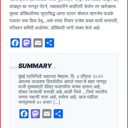
दाखवून द्या नागपूर पॅटर्न, जबाबदारीने काहीतरी केलेत तर खरोखरच
तुमचा डोंबिवलीच्या सुप्रसिद्ध आप्पा दातार चौकात म्हणजेच फडके
पथावर भव्य दिव्य ठेवू…असे स्पष्ट विचार राजेश कदम माजी सभापती,
परिवहन समिती कडोंमपा. डोंबिवली यांनी व्यक्त केले आहे.
F
M
E
S
a
a
m
h
c
st
ai
ar
SUMMARY
e
o
l
e
मुंबई प्रतिनिधी चक्रधर मेश्राम. दि. ४ एप्रिल २०२१
b
d
आपल्या लाडक्या विदर्भातील आपले स्वतःचे शहर नागपूर
o
o
माजी मुख्यमंत्री देवेंद्र फडणवीस यांच्या हातात आहे,
सोबत भाजपची सत्ताही आहे..बाकी जिथे …जिथे भारतीय
o
n
जनता पक्षाची सत्ता आहे, वर्चस्व आहे. आज घडीला
नागपूरमध्ये ४० हजार […]
k
F
M
E
S
a
a
m
h