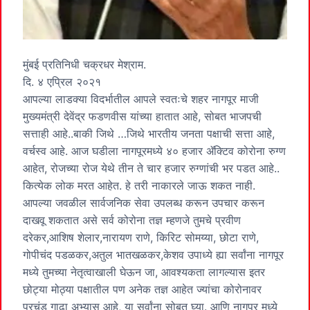
मुंबई प्रतिनिधी चक्रधर मेश्राम.
दि. ४ एप्रिल २०२१
आपल्या लाडक्या विदर्भातील आपले स्वतःचे शहर नागपूर माजी
मुख्यमंत्री देवेंद्र फडणवीस यांच्या हातात आहे, सोबत भाजपची
सत्ताही आहे..बाकी जिथे …जिथे भारतीय जनता पक्षाची सत्ता आहे,
वर्चस्व आहे. आज घडीला नागपूरमध्ये ४० हजार ॲक्टिव कोरोना रुग्ण
आहेत, रोजच्या रोज येथे तीन ते चार हजार रुग्णांची भर पडत आहे..
कित्येक लोक मरत आहेत. हे तरी नाकारले जाऊ शकत नाही.
आपल्या जवळील सार्वजनिक सेवा उपलब्ध करून उपचार करून
दाखवू शकतात असे सर्व कोरोना तज्ञ म्हणजे तुमचे प्रवीण
दरेकर,आशिष शेलार,नारायण राणे, किरिट सोमय्या, छोटा राणे,
गोपीचंद पडळकर,अतुल भातखळकर,केशव उपाध्ये ह्या सर्वांना नागपूर
मध्ये तुमच्या नेतृत्वाखाली घेऊन जा, आवश्यकता लागल्यास इतर
छोट्या मोठ्या पक्षातील पण अनेक तज्ञ आहेत ज्यांचा कोरोनावर
प्रचंड गाढा अभ्यास आहे, या सर्वांना सोबत घ्या. आणि नागपूर मध्ये