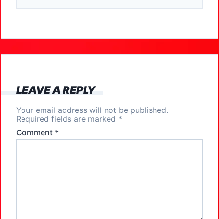
c
st
ai
ar
e
o
l
e
b
d
o
o
o
n
k
LEAVE A REPLY
Your email address will not be published.
Required fields are marked
*
Comment
*