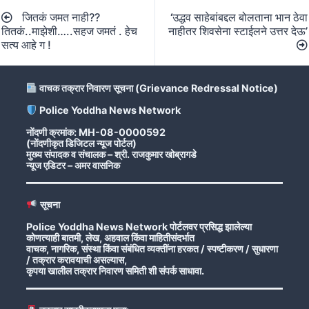
Post
जितकं जमत नाही??
‘उद्धव साहेबांबद्दल बोलताना भान ठेवा
navigation
तितकं..माझेशी…..सहज जमतं . हेच
नाहीतर शिवसेना स्टाईलने उत्तर देऊ’
सत्य आहे ग !
वाचक तक्रार निवारण सूचना (Grievance Redressal Notice)
Police Yoddha News Network
नोंदणी क्रमांक: MH-08-0000592
(नोंदणीकृत डिजिटल न्यूज पोर्टल)
मुख्य संपादक व संचालक – श्री. राजकुमार खोब्रागडे
न्यूज एडिटर – अमर वासनिक
सूचना
Police Yoddha News Network पोर्टलवर प्रसिद्ध झालेल्या
कोणत्याही बातमी, लेख, अहवाल किंवा माहितीसंदर्भात
वाचक, नागरिक, संस्था किंवा संबंधित व्यक्तींना हरकत / स्पष्टीकरण / सुधारणा
/ तक्रार करावयाची असल्यास,
कृपया खालील तक्रार निवारण समिती शी संपर्क साधावा.