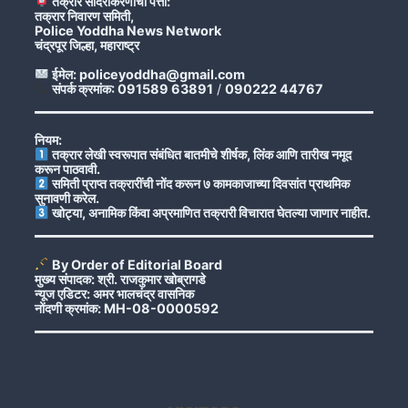
तक्रार सादरीकरणाचा पत्ता:
तक्रार निवारण समिती,
Police Yoddha News Network
चंद्रपूर जिल्हा, महाराष्ट्र
ईमेल: policeyoddha@gmail.com
संपर्क क्रमांक: 091589 63891
/
090222 44767
नियम:
तक्रार लेखी स्वरूपात संबंधित बातमीचे शीर्षक, लिंक आणि तारीख नमूद
करून पाठवावी.
समिती प्राप्त तक्रारींची नोंद करून ७ कामकाजाच्या दिवसांत प्राथमिक
सुनावणी करेल.
खोट्या, अनामिक किंवा अप्रमाणित तक्रारी विचारात घेतल्या जाणार नाहीत.
By Order of Editorial Board
मुख्य संपादक: श्री. राजकुमार खोब्रागडे
न्यूज एडिटर: अमर भालचंद्र वासनिक
नोंदणी क्रमांक: MH-08-0000592