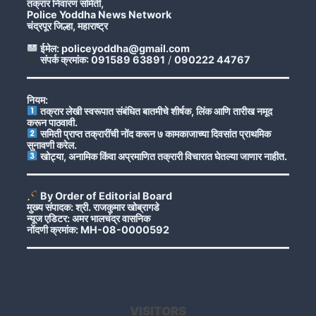
तक्रार निवारण समिती,
Police Yoddha News Network
चंद्रपूर जिल्हा, महाराष्ट्र
ईमेल: policeyoddha@gmail.com
संपर्क क्रमांक: 091589 63891
/
090222 44767
नियम:
तक्रार लेखी स्वरूपात संबंधित बातमीचे शीर्षक, लिंक आणि तारीख नमूद
करून पाठवावी.
समिती प्राप्त तक्रारींची नोंद करून ७ कामकाजाच्या दिवसांत प्राथमिक
सुनावणी करेल.
खोट्या, अनामिक किंवा अप्रमाणित तक्रारी विचारात घेतल्या जाणार नाहीत.
By Order of Editorial Board
मुख्य संपादक: श्री. राजकुमार खोब्रागडे
न्यूज एडिटर: अमर भालचंद्र वासनिक
नोंदणी क्रमांक: MH-08-0000592
VISITORS