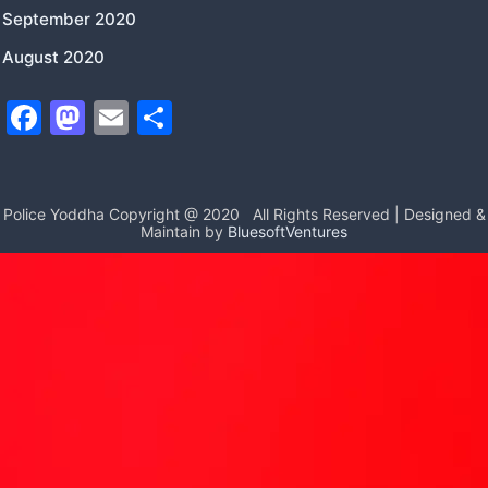
September 2020
August 2020
F
M
E
S
a
a
m
h
c
st
ai
ar
e
o
l
e
Police Yoddha Copyright @ 2020
All Rights Reserved | Designed &
Maintain by
BluesoftVentures
b
d
o
o
o
n
k