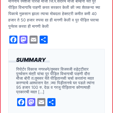
माननीय रमेशजी पारधी माजी जि.प.सदस्य मौजा बाम्हनी येते पुर
पीड़ित विभागाचि पाहणी करत सरकार केली की ज्या शेतकऱ्या च्या
पिकाचे नुकसान झाला त्याचा मोबदला हेक्तटरी कमीत कमी 40
हजार ते 50 हजार रुपया द्या ही मागणी केली व पुर पीड़ित घराचा
पुर्नवस करवा ही मागणी केली
F
M
E
S
a
a
m
h
c
st
ai
ar
SUMMARY
e
o
l
e
रिपोर्टर विकास नगरधने/तुमसर विजयजी वड़ेट्टीवार
b
d
पुनर्वसन मंत्री यांचा पुर पीड़ित विभागाची पाहणी दौरा
o
o
मौजा बोरी त.तुमसर येते पीड़ितानसी चर्चा करतांना मदत
करण्याचे आश्वासन देत .ज्या पिड़ीतानचे घर पडले त्यांना
o
n
95 हजार 100 रु. देऊ व गरजु पीड़िताना कोणत्याही
प्रकारची मदत […]
k
F
M
E
S
a
a
m
h