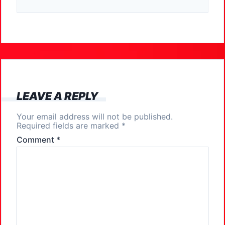
c
st
ai
ar
e
o
l
e
b
d
o
o
o
n
k
LEAVE A REPLY
Your email address will not be published.
Required fields are marked
*
Comment
*