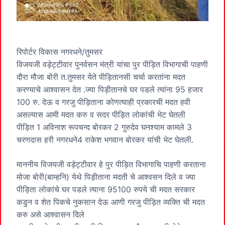
रिपोर्टर विकास नगरधने/तुमसर
विजयजी वड़ेट्टीवार पुनर्वसन मंत्री यांचा पुर पीड़ित विभागाची पाहणी
दौरा मौजा बोरी त.तुमसर येते पीड़ितानसी चर्चा करतांना मदत
करण्याचे आश्वासन देत .ज्या पिड़ीतानचे घर पडले त्यांना 95 हजार
100 रु. देऊ व गरजु पीड़िताना कोणत्याही प्रकारची मदत हवी
असल्यास आमी मदत करु व सदर पीड़ित लोकांची भेट घेतली
पीड़ित 1 अविनाश रूपचन्द बोरकर 2 गुरुदेव घनश्याम कामले 3
चरणदास हरी नगरधने4 राकेश भगवान बोरकर यांची भेट घेतली.
माननीय विजयजी वड़ेट्टीवार हे पुर पीड़ित विभागाचि पाहणी करताना
मोजा बोरी(बाम्हनि) येथे पिड़ीताना मदती चे आश्वसन दिले व ज्या
पीड़िता लोकांचे घर पडले त्याना 95100 रुपये ची मदत सरकार
कडुन व शेत पिकचे नुकसान देऊ आणी गरजु पीड़ित व्यक्ति ची मदत
करु असे आश्वासन दिले