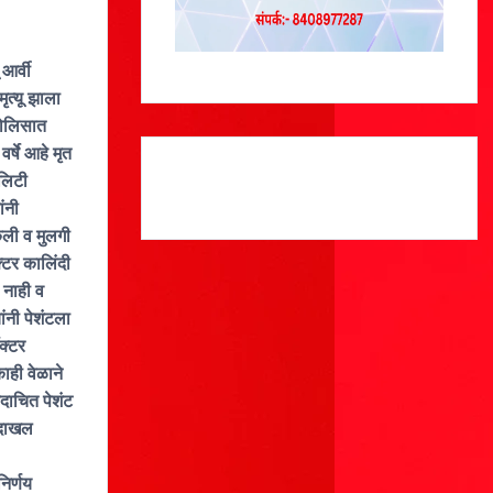
आर्वी
ृत्यू झाला
 पोलिसात
्षे आहे मृत
ालिटी
ंनी
ेली व मुलगी
क्टर कालिंदी
े नाही व
ांनी पेशंटला
क्टर
ाही वेळाने
दाचित पेशंट
त दाखल
िर्णय