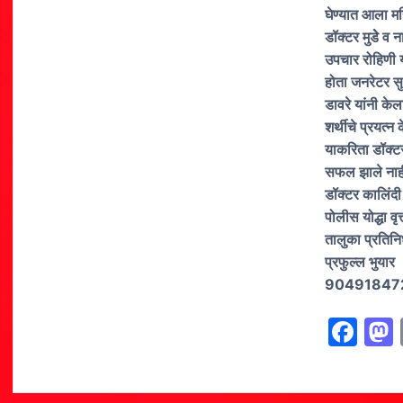
घेण्यात आला मह
डॉक्टर मुडेे व
उपचार रोहिणी य
होता जनरेटर सु
डावरे यांनी केला
शर्थीचे प्रयत्न 
याकरिता डॉक्टरा
सफल झाले नाही व
डॉक्टर कालिंदी 
पोलीस योद्धा वृत
तालुका प्रतिनि
प्रफुल्ल भुयार
90491847
F
a
c