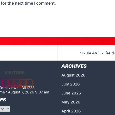
 for the next time I comment.
भारतीय कंपनी सचिव संस्
ARCHIVES
VISITORS
August 2026
2
7
8
2
1
5
July 2026
otal views : 391728
me : August 7, 2026 9:07 am
June 2026
ES
May 2026
April 2026