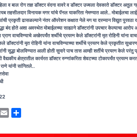
िला व बाल रोग तज्ञ डॉक्टर वंदना वावरे व डॉक्टर उज्वला देवकाते डॉक्टर अतुल गहू
 नायब तहसीलदार विनायक मगर यांचे पॅनल याकरिता नेमण्यात आले.. मोबाईलचा लाईट
ांची प्रकृती ढासळल्याने नंतर ऑपरेशन कक्षात नेले मग या दरम्यान विद्युत पुरवठा
द्धा बंद होते अशा अवस्थेत मोबाईलच्या साह्याने डॉक्टरांनी उपचार केल्याचा आरोप
 प्राण वाचविण्याचे अखेरपर्यंत शर्थीचे प्रयत्न केले डॉक्‍टरांनी मृत रोहिनी यांना वाच
केले डॉक्‍टरांनी मृत रोहिनी यांना वाचविण्याच्या शर्थीचे प्रयत्न केले प्रकृतीत सुधारणा
ंनी सुद्धा बोलविण्यात आली होती सुमारे पाच तास आम्ही शर्तीचे प्रयत्न केले परंतु प
ैद्यकीय क्षेत्रातील कार्यरत डॉक्टर रुग्णांकरिता शेवटच्या टोकापर्यंत प्रयत्न क
राणे यांनी सांगितले..
्तसेवा
धी
22
M
E
S
a
m
h
st
ai
ar