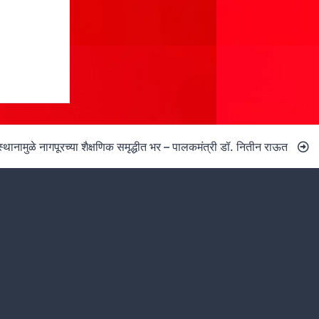
थानामुळे नागपूरच्या शैक्षणिक समृद्धीत भर – पालकमंत्री डॉ. नितीन राऊत