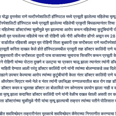
ृत्तसेवा राणे मल्टीस्पेशालिटी हॉस्पिटल मध्ये प्रसूती झालेल्या महिलेचा मृत्यू 
ीस्पेशालिटी हॉस्पिटल मध्ये प्रसूती झालेल्या महिलेची प्रकृती बिघडल्यानंतर तिचा म
ा महिलेच्या डॉक्टरांच्या चुकीमुळे मृत झाल्याचा आरोप करून महिलेच्या कुटुंबियांनी
ली मृत पावलेल्या महिलेचे नाव सौ रोहिणी उर्फ गौरी अभिजीत डोंगरे असून वय 28 वर
 वार्डातील रहिवाशी असून मृत रोहिणी तिला बुधवारी एक सप्टेंबरला राणे मल्टीस्पेश
प्रसूती करिता दाखल केले होते हॉस्पिटलमधील प्रसुती तज्ञ डॉक्टर कालिंदी राणे या
क्रवारी तीन सप्टेंबरला दुपारी पाच वाजताच्या सुमारास सिजरिंग करून प्रसूती क
े रोहिणी यांच्या पोटात दुखणे व उलट्या चा प्रकार चालू झाला त्यानंतर त्यांनी डॉ
ची माहिती देण्यात आली परंतु डॉक्टर कालिंदी राणे यांनी त्यांच्या बोलण्याकडे लक्ष दिल
ाह्याने उपचार केल्याचा आरोप त्यांच्या कुटुंबीयांनी केला नंतर डॉक्टर कालिंदी राणे य
ऑपरेशन थिएटर मध्ये नेले व नंतर त्यांनी उपजिल्हा रुग्णालयातील बाल रोग तज्ञ डॉ
हे डॉक्टर कदम व भूलतज्ञ डॉक्टर ला बोलाविले पण कोणताच उपयोग झाला नाही व क
चा मृत्यू झाला कदाचित डॉक्टर कालिंदी राणे यांनी वेळीच दखल घेतली असती तर क
डॉक्टरांच्या चुकीमुळे गौरी यांचा मृत्यू झाल्याची तक्रार त्यांच्या पतीने पोलिसा
रेखीत शवविच्छेदन तक्रारीनंतर मृतकाचे शवविच्छेदन कॅमेराच्या निगराणीत करण्याचा न