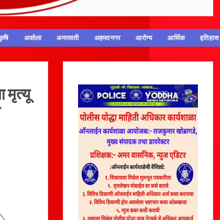
कृषि
अकोला
अमरावती
अहमदनगर
आरोग्य
आर्थिक
इतिहास
 मृत्यू
ी