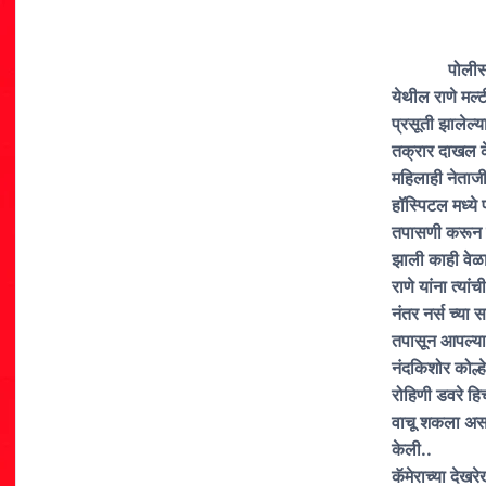
पोलीस योद्धा व
येथील राणे मल्ट
प्रसूती झालेल्य
तक्रार दाखल के
महिलाही नेताजी
हॉस्पिटल मध्ये 
तपासणी करून शु
झाली काही वेळान
राणे यांना त्यां
नंतर नर्स च्या स
तपासून आपल्या 
नंदकिशोर कोल्
रोहिणी डवरे हि
वाचू शकला असता 
केली..
कॅमेराच्या देख