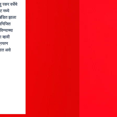
 रकर वर्धेचे
 मध्ये
 खंडित झाला
 अभिजित
विण्याच्या
 व्हावी
्रयत्न
रतात असे