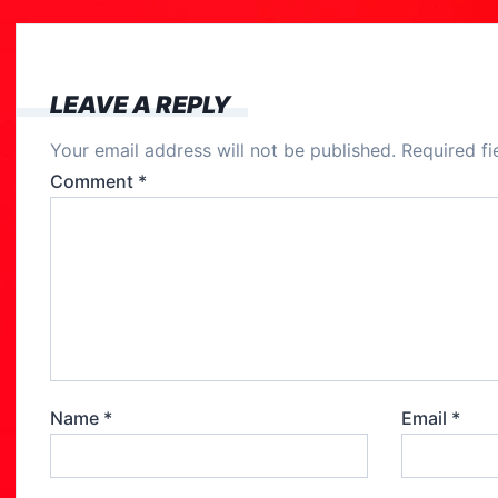
e
b
o
LEAVE A REPLY
o
Your email address will not be published.
Required f
k
Comment
*
Name
*
Email
*