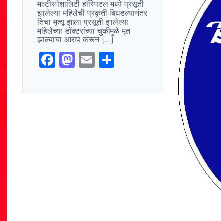
मल्टीस्पेशालिटी हॉस्पिटल मध्ये प्रसूती
झालेल्या महिलेची प्रकृती बिघडल्यानंतर
तिचा मृत्यू झाला प्रसूती झालेल्या
महिलेच्या डॉक्टरांच्या चुकीमुळे मृत
झाल्याचा आरोप करून […]
F
M
E
S
a
a
m
h
c
st
ai
ar
e
o
l
e
b
d
o
o
o
n
k