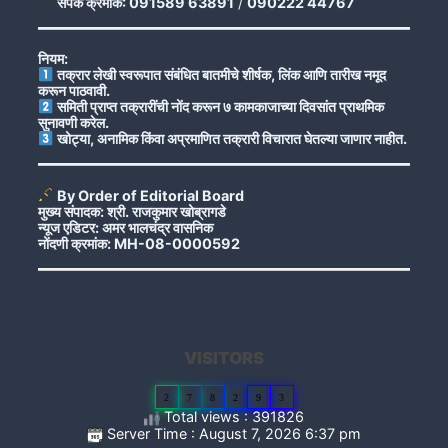
संपर्क क्रमांक: 091589 63891
/
090222 44767
नियम:
तक्रार लेखी स्वरूपात संबंधित बातमीचे शीर्षक, लिंक आणि तारीख नमूद
करून पाठवावी.
समिती प्राप्त तक्रारींची नोंद करून ७ कामकाजाच्या दिवसांत प्राथमिक
सुनावणी करेल.
खोट्या, अनामिक किंवा अप्रमाणित तक्रारी विचारात घेतल्या जाणार नाहीत.
By Order of Editorial Board
मुख्य संपादक: श्री. राजकुमार खोब्रागडे
न्यूज एडिटर: अमर भालचंद्र वासनिक
नोंदणी क्रमांक: MH-08-0000592
VISITORS
2
7
8
2
9
3
Total views : 391826
Server Time : August 7, 2026 6:37 pm