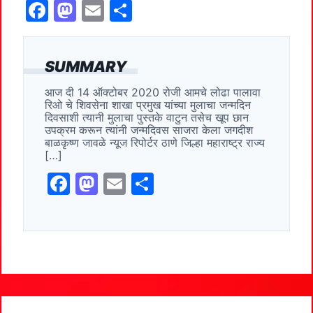
F
M
E
S
a
a
m
h
c
st
ai
ar
SUMMARY
e
o
l
e
आज दी 14 ऑक्टोबर 2020 रोजी आमचे लोढा पालावा
b
d
रिओ चे शिवसेना शाखा प्रमुख यांच्या मुलाचा जन्मदिन
o
o
दिवसाशी त्यानी मुलाचा पुस्तके वाटुन तसेच खूप छान
उपक्रम करून त्यांनी जन्मदिवस साजरा केला जगदीश
o
n
बाळकृष्ण जावळे न्यूज रिपोर्टर ठाणे जिल्हा महाराष्ट्र राज्य
[…]
k
F
M
E
S
a
a
m
h
c
st
ai
ar
e
o
l
e
b
d
o
o