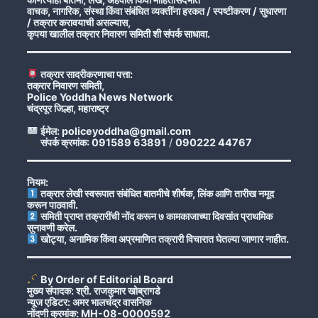
वाचक, नागरिक, संस्था किंवा संबंधित व्यक्तींना हरकत / स्पष्टीकरण / सुधारणा
/ तक्रार करावयाची असल्यास,
कृपया खालील तक्रार निवारण समिती शी संपर्क साधावा.
तक्रार सादरीकरणाचा पत्ता:
तक्रार निवारण समिती,
Police Yoddha News Network
चंद्रपूर जिल्हा, महाराष्ट्र
ईमेल: policeyoddha@gmail.com
संपर्क क्रमांक: 091589 63891
/
090222 44767
नियम:
तक्रार लेखी स्वरूपात संबंधित बातमीचे शीर्षक, लिंक आणि तारीख नमूद
करून पाठवावी.
समिती प्राप्त तक्रारींची नोंद करून ७ कामकाजाच्या दिवसांत प्राथमिक
सुनावणी करेल.
खोट्या, अनामिक किंवा अप्रमाणित तक्रारी विचारात घेतल्या जाणार नाहीत.
By Order of Editorial Board
मुख्य संपादक: श्री. राजकुमार खोब्रागडे
न्यूज एडिटर: अमर भालचंद्र वासनिक
नोंदणी क्रमांक: MH-08-0000592