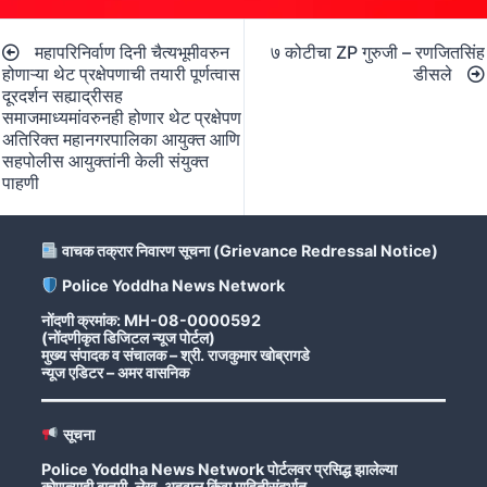
Post
महापरिनिर्वाण दिनी चैत्यभूमीवरुन
७ कोटीचा ZP गुरुजी – रणजितसिंह
navigation
होणाऱ्या थेट प्रक्षेपणाची तयारी पूर्णत्वास
डीसले
दूरदर्शन सह्याद्रीसह
समाजमाध्यमांवरुनही होणार थेट प्रक्षेपण
अतिरिक्त महानगरपालिका आयुक्त आणि
सहपोलीस आयुक्तांनी केली संयुक्त
पाहणी
वाचक तक्रार निवारण सूचना (Grievance Redressal Notice)
Police Yoddha News Network
नोंदणी क्रमांक: MH-08-0000592
(नोंदणीकृत डिजिटल न्यूज पोर्टल)
मुख्य संपादक व संचालक – श्री. राजकुमार खोब्रागडे
न्यूज एडिटर – अमर वासनिक
सूचना
Police Yoddha News Network पोर्टलवर प्रसिद्ध झालेल्या
कोणत्याही बातमी, लेख, अहवाल किंवा माहितीसंदर्भात