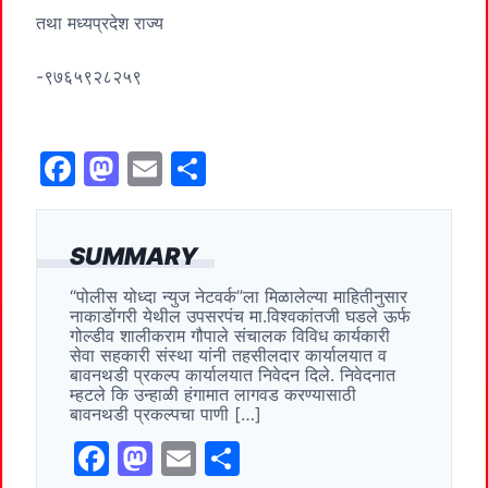
तथा मध्यप्रदेश राज्य
-९७६५९२८२५९
F
M
E
S
a
a
m
h
c
st
ai
ar
SUMMARY
e
o
l
e
“पोलीस योध्दा न्युज नेटवर्क”ला मिळालेल्या माहितीनुसार
b
d
नाकाडोंगरी येथील उपसरपंच मा.विश्वकांतजी घडले ऊर्फ
o
o
गोल्डीव शालीकराम गौपाले संचालक विविध कार्यकारी
सेवा सहकारी संस्था यांनी तहसीलदार कार्यालयात व
o
n
बावनथडी प्रकल्प कार्यालयात निवेदन दिले. निवेदनात
म्हटले कि उन्हाळी हंगामात लागवड करण्यासाठी
k
बावनथडी प्रकल्पचा पाणी […]
F
M
E
S