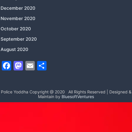
December 2020
November 2020
October 2020
September 2020
August 2020
F
M
E
S
a
a
m
h
c
st
ai
ar
e
o
l
e
Police Yoddha Copyright @ 2020
All Rights Reserved | Designed &
Maintain by
BluesoftVentures
b
d
o
o
o
n
k