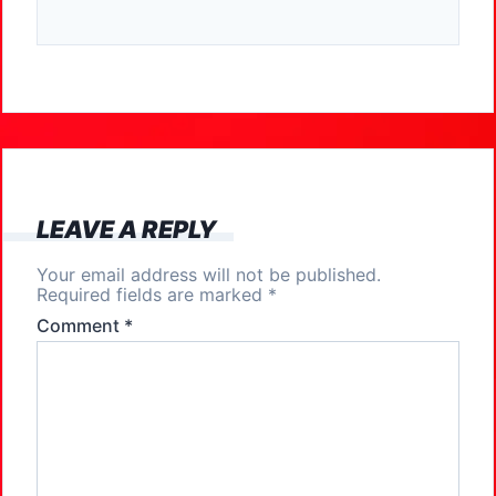
a
a
m
h
c
st
ai
ar
e
o
l
e
b
d
o
o
o
n
k
LEAVE A REPLY
Your email address will not be published.
Required fields are marked
*
Comment
*