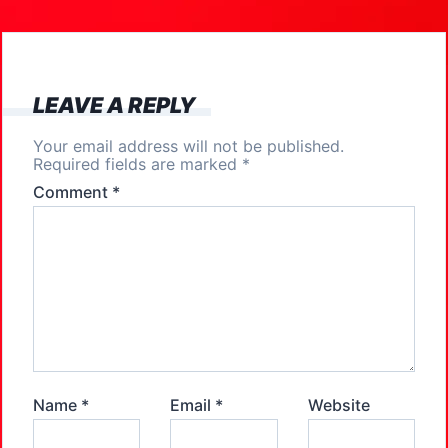
o
o
o
n
k
LEAVE A REPLY
Your email address will not be published.
Required fields are marked
*
Comment
*
Name
*
Email
*
Website