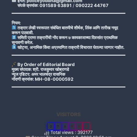
ईमेल: policeyoddha@gmail.com
संपर्क क्रमांक: 091589 63891
/
090222 44767
नियम:
तक्रार लेखी स्वरूपात संबंधित बातमीचे शीर्षक, लिंक आणि तारीख नमूद
करून पाठवावी.
समिती प्राप्त तक्रारींची नोंद करून ७ कामकाजाच्या दिवसांत प्राथमिक
सुनावणी करेल.
खोट्या, अनामिक किंवा अप्रमाणित तक्रारी विचारात घेतल्या जाणार नाहीत.
By Order of Editorial Board
मुख्य संपादक: श्री. राजकुमार खोब्रागडे
न्यूज एडिटर: अमर भालचंद्र वासनिक
नोंदणी क्रमांक: MH-08-0000592
VISITORS
2
7
8
5
8
3
Total views : 392177