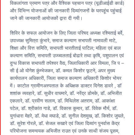
विकलांगता प्रमाण पत्र और वैश्विक पहचान पत्र (यूडीआईडी ​​कार्ड)
और विभिन्न योजनाओं की जानकारी दिव्यांगजनों के घरपहूंच पहुंचाई
जाने की जानकारी आयोजकों द्वारा दी गयी।
शिविर के सफल आयोजन के लिए जिला परिषद अध्यक्ष रश्मिताई बर्वे,
उपाध्यक्ष सुमित्रा कुंभारे, समाज कल्याण सभापती नामावली माटे,
शिक्षा और वित्त समिति, सभापती भारतीताई पाटिल; महिला एवं बाल
कल्याण समिति, सभापती उज्ज्वलताई बोढारे तथा कृषि, पशुपालन एवं
दुग्ध विकास सभापती तपेश्वर वैद्य, जिलाधिकारी आर विमला, जि प –
सी ई ओ योगेश कुंम्भेजकर, डॉ. कमल किशोर फूटने, अपर मुख्य
कार्यपालन अधिकारी, जिला समाज कल्याण अधिकारी किशोर भोयर
में। काटोल ग्रामीणअस्पताल के अधिक्षक डाक्टर दिनेश डावरे , डाॅ
शशांक व्यवहारे, डाॅ. सुधीर वाघमारे, डॉ. नरेंद्र डोमके, डॉ. अभिजीत
एकलारे, डॉ. प्रवीण सलाम, डाॅ. मिथिलेश अतराम, डॉ. आकांक्षा
पटेल, डॉ. श्रीकांत गाडे, डॉ. विकास कुमार, डाॅ. विवेक मौर्य, डॉ.
युगांधारा मेहरे, डॉ. मेधा मघाडे, डॉ. सुनील देशमुख, डॉ. किशोर जुघले,
डॉ. सुरेश गोरले, डाॅ. सेजल सखारे एवं जिला दिव्यांग पुनर्वास केंद्र
परियोजना समन्वयक अभिजीत राउत एवं उनके साथी संजय पूसम,