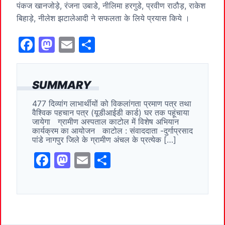
पंकज खानजोड़े, रंजना उबाडे, नीलिमा हरगुडे, प्रवीण राठौड़, राकेश
बिहाड़े, नीलेश झटालेआदी ने सफलता के लिये प्रयास किये ।
F
M
E
S
a
a
m
h
c
st
ai
ar
SUMMARY
e
o
l
e
477 दिव्यांग लाभार्थीयों को विकलांगता प्रमाण पत्र तथा
b
d
वैश्विक पहचान पत्र (यूडीआईडी ​​कार्ड) घर तक पहूंचाया
o
o
जायेगा ग्रामीण अस्पताल काटोल में विशेष अभियान
कार्यक्रम का आयोजन काटोल : संवाददाता -दुर्गाप्रसाद
o
n
पांडे नागपुर जिले के ग्रामीण अंचल के प्रत्येक […]
k
F
M
E
S
a
a
m
h
c
st
ai
ar
e
o
l
e
b
d