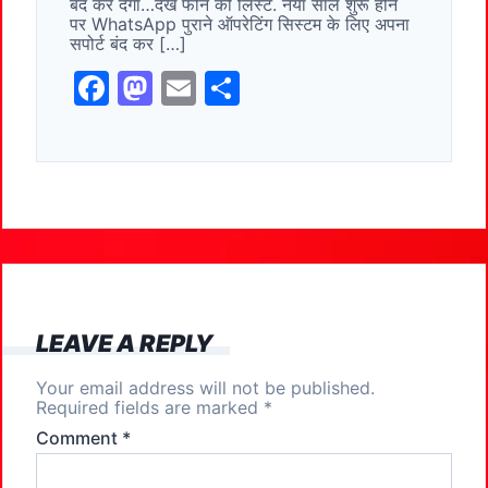
o
o
बंद कर देगा…देखें फोन की लिस्ट. नया साल शुरू होने
पर WhatsApp पुराने ऑपरेटिंग सिस्टम के लिए अपना
o
n
सपोर्ट बंद कर […]
k
F
M
E
S
a
a
m
h
c
st
ai
ar
e
o
l
e
b
d
o
o
o
n
k
LEAVE A REPLY
Your email address will not be published.
Required fields are marked
*
Comment
*