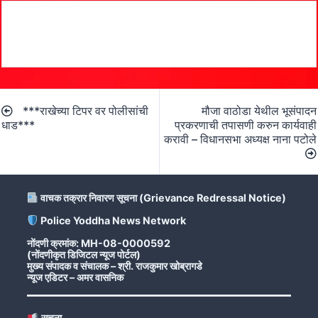
Post
***राखेच्या टिपर वर पोलीसांची
मौजा वाठोडा येथील भूसंपादन
navigation
धाड***
प्रकरणाची तपासणी करुन कार्यवाही
करावी – विधानसभा अध्यक्ष नाना पटोले
वाचक तक्रार निवारण सूचना (Grievance Redressal Notice)
Police Yoddha News Network
नोंदणी क्रमांक: MH-08-0000592
(नोंदणीकृत डिजिटल न्यूज पोर्टल)
मुख्य संपादक व संचालक – श्री. राजकुमार खोब्रागडे
न्यूज एडिटर – अमर वासनिक
सूचना