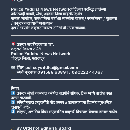
Police Yoddha News Network पोर्टलवर प्रसिद्ध झालेल्या
कोणत्याही बातमी, लेख, अहवाल किंवा माहितीसंदर्भात
वाचक, नागरिक, संस्था किंवा संबंधित व्यक्तींना हरकत / स्पष्टीकरण / सुधारणा
/ तक्रार करावयाची असल्यास,
कृपया खालील तक्रार निवारण समिती शी संपर्क साधावा.
तक्रार सादरीकरणाचा पत्ता:
तक्रार निवारण समिती,
Police Yoddha News Network
चंद्रपूर जिल्हा, महाराष्ट्र
ईमेल: policeyoddha@gmail.com
संपर्क क्रमांक: 091589 63891
/
090222 44767
नियम:
तक्रार लेखी स्वरूपात संबंधित बातमीचे शीर्षक, लिंक आणि तारीख नमूद
करून पाठवावी.
समिती प्राप्त तक्रारींची नोंद करून ७ कामकाजाच्या दिवसांत प्राथमिक
सुनावणी करेल.
खोट्या, अनामिक किंवा अप्रमाणित तक्रारी विचारात घेतल्या जाणार नाहीत.
By Order of Editorial Board