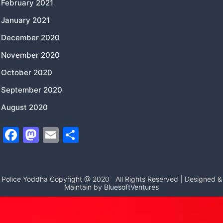
February 2021
January 2021
December 2020
November 2020
October 2020
September 2020
August 2020
F
M
E
S
a
a
m
h
c
st
ai
ar
e
o
l
e
Police Yoddha Copyright @ 2020
All Rights Reserved | Designed &
Maintain by
BluesoftVentures
b
d
o
o