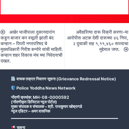
Post
अखेर भाजीपाला दुकानदारांन
अवैद्यरित्या दारू विक्री करणा-या
navigation
कडुन बाजार कर वसूली झाली बंद
आरोपीस अटक देशी दारूच्या ४६ निपा,
कन्हान – पिपरी नगरपरिषद चे
२ दुचाकी सह १,११,४६० रूपयाचा
मुख्यधिकारी गिरीश बन्नोरे यांची माहिती.
मुद्देमाल जप्त.
कन्हान शहर विकास मंच च्या निवेदनाची
दखल.
वाचक तक्रार निवारण सूचना (Grievance Redressal Notice)
Police Yoddha News Network
नोंदणी क्रमांक: MH-08-0000592
(नोंदणीकृत डिजिटल न्यूज पोर्टल)
मुख्य संपादक व संचालक – श्री. राजकुमार खोब्रागडे
न्यूज एडिटर – अमर वासनिक
सूचना