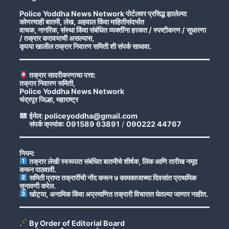
Police Yoddha News Network पोर्टलवर प्रसिद्ध झालेल्या
कोणत्याही बातमी, लेख, अहवाल किंवा माहितीसंदर्भात
वाचक, नागरिक, संस्था किंवा संबंधित व्यक्तींना हरकत / स्पष्टीकरण / सुधारणा
/ तक्रार करावयाची असल्यास,
कृपया खालील तक्रार निवारण समिती शी संपर्क साधावा.
तक्रार सादरीकरणाचा पत्ता:
तक्रार निवारण समिती,
Police Yoddha News Network
चंद्रपूर जिल्हा, महाराष्ट्र
ईमेल: policeyoddha@gmail.com
संपर्क क्रमांक: 091589 63891
/
090222 44767
नियम:
तक्रार लेखी स्वरूपात संबंधित बातमीचे शीर्षक, लिंक आणि तारीख नमूद
करून पाठवावी.
समिती प्राप्त तक्रारींची नोंद करून ७ कामकाजाच्या दिवसांत प्राथमिक
सुनावणी करेल.
खोट्या, अनामिक किंवा अप्रमाणित तक्रारी विचारात घेतल्या जाणार नाहीत.
By Order of Editorial Board