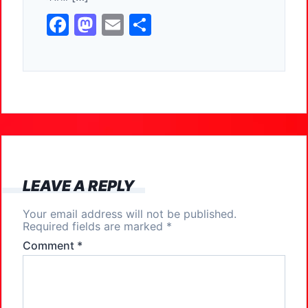
k
F
M
E
S
a
a
m
h
c
st
ai
ar
e
o
l
e
b
d
o
o
o
n
k
LEAVE A REPLY
Your email address will not be published.
Required fields are marked
*
Comment
*