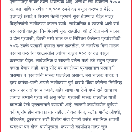
प्रमाणपत्र सोबत ठेवणे आवश्यक आहे. अन्यथा त्या व्यक्तीस १०००
रू. दंड आणि संस्थेस १०,००० रुपये दंड वसुल करण्यात येईल.
वृत्तपत्रे छपाई व वितरण नेहमी प्रमाणे सुरू ठेवण्यात येईल मात्र
विक्रेत्यांनी लसीकरण करून घ्यावे. सार्वजनिक व खाजगी अशी सर्व
प्रकारची वाहतुक नियमितपणे सुरू राहतील. ऑ टोरिक्षा मध्ये चालक
व दोन प्रवासी, टॅक्सी मध्ये चाल क व निश्चित केलेल्या प्रवांशापैकी
५०% टक्के प्रवाशी प्रवास करू शकतील. जे नागरिक बिना मास्क
प्रवास करतांना आढळतील त्यांच्या कडुन ५०० रू दंड वसुल
करण्यात येईल. सार्वजनिक व खाजगी बसेस मध्ये उभे राहुन प्रवास
करता येणार नाही. परंतु सीट वर बसलेल्या प्रवाशांनाच परवानगी
असणार व प्रवाशांनी मास्क घातलेला असावा. बस चालक वाहक व
इतर कर्मचा-यानी आपले लसीकरण पुर्ण करावे किंवा कोरोना निगेटिव्ह
प्रमाणपत्र सोबत बाळगावे. बाहेर जाणा-या रेल्वे मध्ये सर्व साधारण
डब्यात उभ्याने प्रवा सी असु नयेत. प्रवासी मास्क घालतील याची
काळजी रेल्वे प्रशासनाने घ्यायची आहे. खाजगी कार्यालयीन पुर्णपणे
वर्क फ्राॅम होम बंधनकारक राहील. केवळ बॅंका, स्टाॅक मार्केट,औषधी,
मेडिक्लेम, दुरसंचार अशी वित्तीय सेवा देणारी तसेच स्थानिक आपत्ती
व्यवस्था पन वीज, पाणीपुरवठा, करणारी कार्यालय मात्र सुरु