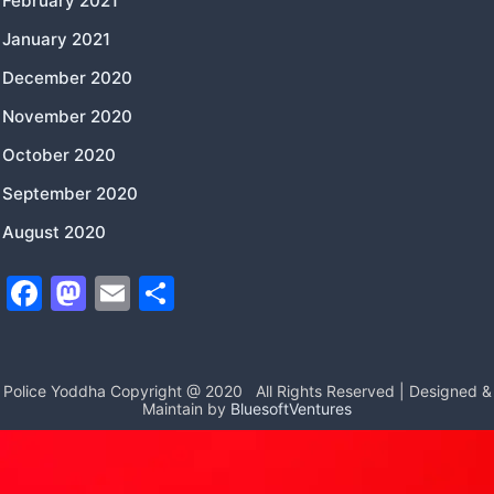
February 2021
January 2021
December 2020
November 2020
October 2020
September 2020
August 2020
F
M
E
S
a
a
m
h
c
st
ai
ar
e
o
l
e
Police Yoddha Copyright @ 2020
All Rights Reserved | Designed &
Maintain by
BluesoftVentures
b
d
o
o