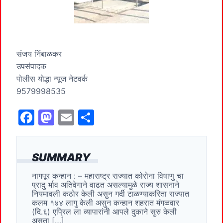
संजय निंबाळकर
उपसंपादक
पोलीस योद्धा न्यूज नेटवर्क
9579998535
F
M
E
S
a
a
m
h
c
st
ai
ar
SUMMARY
e
o
l
e
नागपूर कन्हान : – महाराष्ट्र राज्यात कोरोना विषाणु चा
b
d
प्रादु र्भाव अतिवेगाने वाढत असल्यामुळे राज्य शासनाने
o
o
नियमावली कठोर केली असुन गर्दी टाळण्याकरिता राज्यात
कलम १४४ लागु केली असुन कन्हान शहरात मंगळवार
o
n
(दि.६) एप्रिल ला व्यापारांनी आपले दुकाने सुरु केली
असता […]