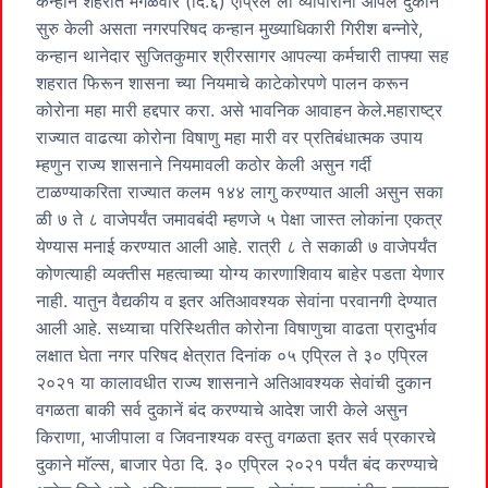
कन्हान शहरात मंगळवार (दि.६) एप्रिल ला व्यापारांनी आपले दुकाने
सुरु केली असता नगरपरिषद कन्हान मुख्याधिकारी गिरीश बन्नोरे,
कन्हान थानेदार सुजितकुमार श्रीरसागर आपल्या कर्मचारी ताफ्या सह
शहरात फिरून शासना च्या नियमाचे काटेकोरपणे पालन करून
कोरोना महा मारी हद्दपार करा. असे भावनिक आवाहन केले.महाराष्ट्र
राज्यात वाढत्या कोरोना विषाणु महा मारी वर प्रतिबंधात्मक उपाय
म्हणुन राज्य शासनाने नियमावली कठोर केली असुन गर्दी
टाळण्याकरिता राज्यात कलम १४४ लागु करण्यात आली असुन सका
ळी ७ ते ८ वाजेपर्यंत जमावबंदी म्हणजे ५ पेक्षा जास्त लोकांना एकत्र
येण्यास मनाई करण्यात आली आहे. रात्री ८ ते सकाळी ७ वाजेपर्यंत
कोणत्याही व्यक्तीस महत्वाच्या योग्य कारणाशिवाय बाहेर पडता येणार
नाही. यातुन वैद्यकीय व इतर अतिआवश्यक सेवांना परवानगी देण्यात
आली आहे. सध्याचा परिस्थितीत कोरोना विषाणुचा वाढता प्रादुर्भाव
लक्षात घेता नगर परिषद क्षेत्रात दिनांक ०५ एप्रिल ते ३० एप्रिल
२०२१ या कालावधीत राज्य शासनाने अतिआवश्यक सेवांची दुकान
वगळता बाकी सर्व दुकानें बंद करण्याचे आदेश जारी केले असुन
किराणा, भाजीपाला व जिवनाश्यक वस्तु वगळता इतर सर्व प्रकारचे
दुकाने माॅल्स, बाजार पेठा दि. ३० एप्रिल २०२१ पर्यंत बंद करण्याचे