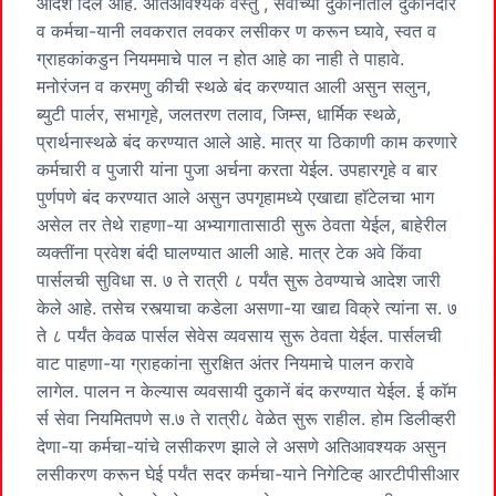
आदेश दिले आहे. अतिआवश्यक वस्तु , सेवांच्या दुकानांतील दुकानदार
व कर्मचा-यानी लवकरात लवकर लसीकर ण करून घ्यावे, स्वत व
ग्राहकांकडुन नियममाचे पाल न होत आहे का नाही ते पाहावे.
मनोरंजन व करमणु कीची स्थळे बंद करण्यात आली असुन सलुन,
ब्युटी पार्लर, सभागृहे, जलतरण तलाव, जिम्स, धार्मिक स्थळे,
प्रार्थनास्थळे बंद करण्यात आले आहे. मात्र या ठिकाणी काम करणारे
कर्मचारी व पुजारी यांना पुजा अर्चना करता येईल. उपहारगृहे व बार
पुर्णपणे बंद करण्यात आले असुन उपगृहामध्ये एखाद्या हाॅटेलचा भाग
असेल तर तेथे राहणा-या अभ्यागातासाठी सुरू ठेवता येईल, बाहेरील
व्यक्तींना प्रवेश बंदी घालण्यात आली आहे. मात्र टेक अवे किंवा
पार्सलची सुविधा स. ७ ते रात्री ८ पर्यंत सुरू ठेवण्याचे आदेश जारी
केले आहे. तसेच रस्त्याचा कडेला असणा-या खाद्य विक्रे त्यांना स. ७
ते ८ पर्यंत केवळ पार्सल सेवेस व्यवसाय सुरू ठेवता येईल. पार्सलची
वाट पाहणा-या ग्राहकांना सुरक्षित अंतर नियमाचे पालन करावे
लागेल. पालन न केल्यास व्यवसायी दुकानें बंद करण्यात येईल. ई काॅम
र्स सेवा नियमितपणे स.७ ते रात्री८ वेळेत सुरू राहील. होम डिलीव्हरी
देणा-या कर्मचा-यांचे लसीकरण झाले ले असणे अतिआवश्यक असुन
लसीकरण करून घेई पर्यंत सदर कर्मचा-याने निगेटिव्ह आरटीपीसीआर