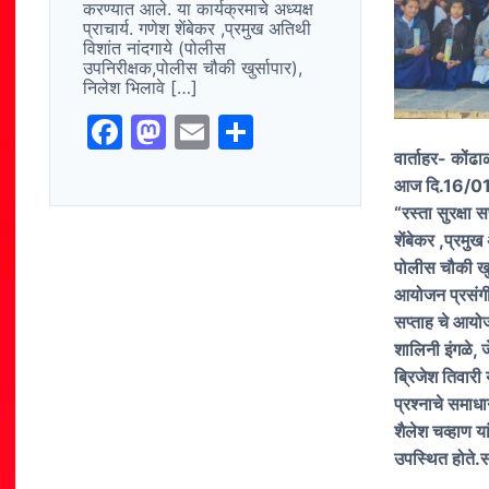
करण्यात आले. या कार्यक्रमाचे अध्यक्ष
प्राचार्य. गणेश शेंबेकर ,प्रमुख अतिथी
विशांत नांदगाये (पोलीस
उपनिरीक्षक,पोलीस चौकी खुर्सापार),
निलेश भिलावे […]
F
M
E
S
a
a
m
h
वार्ताहर- कोंढा
आज दि.16/01/2
c
st
ai
ar
“रस्ता सुरक्षा 
e
o
l
e
शेंबेकर ,प्रमु
b
d
पोलीस चौकी खुर्
आयोजन प्रसंगी प्र
o
o
सप्ताह चे आयोजक
o
n
शालिनी इंगळे, जे
k
ब्रिजेश तिवारी य
प्रश्नाचे समाध
शैलेश चव्हाण या
उपस्थित होते.स