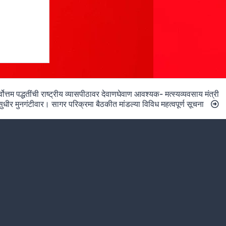
्वोत्तम पद्धतींची राष्ट्रीय व्यासपीठावर देवाणघेवाण आवश्यक- मत्स्यव्यवसाय मंत्री
सुधीर मुनगंटीवार। सागर परिक्रमा बैठकीत मांडल्या विविध महत्वपूर्ण सूचना