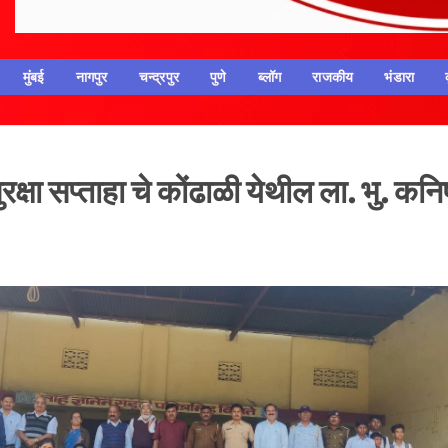
मुंबई
नागपुर
चन्द्रपुर
पुणे
ब्लॉग
राजकीय
भंडारा
ा सुरक्षा सप्ताहा चे कोंढाळी येथील ला. भु. कनि