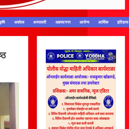
कृषि
अकोला
अमरावती
अहमदनगर
आरोग्य
आर्थिक
इतिहास
ष्ठ