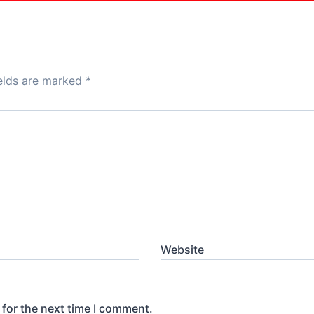
d
o
n
ields are marked
*
Website
 for the next time I comment.