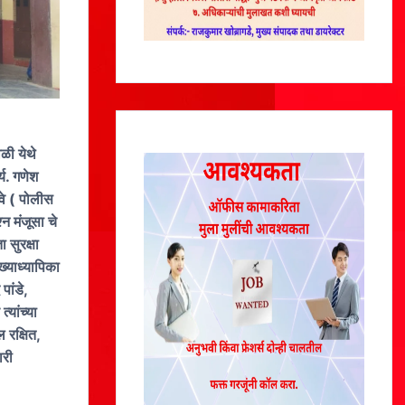
ळी येथे
्य. गणेश
वे ( पोलीस
्न मंजूसा चे
ा सुरक्षा
ख्याध्यापिका
पांडे,
्यांच्या
 रक्षित,
ारी