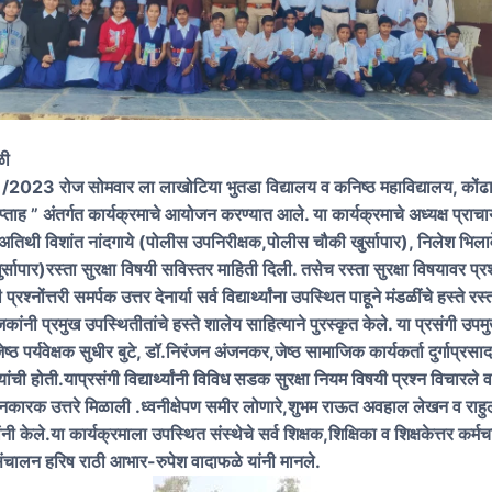
ळी
023 रोज सोमवार ला लाखोटिया भुतडा विद्यालय व कनिष्ठ महाविद्यालय, कोंढा
सप्ताह ” अंतर्गत कार्यक्रमाचे आयोजन करण्यात आले. या कार्यक्रमाचे अध्यक्ष प्राचार
ख अतिथी विशांत नांदगाये (पोलीस उपनिरीक्षक,पोलीस चौकी खुर्सापार), निलेश भिला
सापार)रस्ता सुरक्षा विषयी सविस्तर माहिती दिली. तसेच रस्ता सुरक्षा विषयावर प्रश
श्नोंत्तरी समर्पक उत्तर देनार्या सर्व विद्यार्थ्यांना उपस्थित पाहूने मंडळींचे हस्ते रस्त
ांनी प्रमुख उपस्थितीतांचे हस्ते शालेय साहित्याने पुरस्कृत केले. या प्रसंगी उपमु
ष्ठ पर्यवेक्षक सुधीर बुटे, डॉ.निरंजन अंजनकर,जेष्ठ सामाजिक कार्यकर्ता दुर्गाप्रसाद 
ांची होती.याप्रसंगी विद्यार्थ्यांनी विविध सडक सुरक्षा नियम विषयी प्रश्न विचारले व त
ानकारक उत्तरे मिळाली .ध्वनीक्षेपण समीर लोणारे,शुभम राऊत अवहाल लेखन व राहुल
ंनी केले.या कार्यक्रमाला उपस्थित संस्थेचे सर्व शिक्षक,शिक्षिका व शिक्षकेत्तर कर्मच
ंचालन हरिष राठी आभार-रुपेश वादाफळे यांनी मानले.