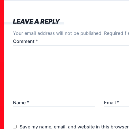
b
o
LEAVE A REPLY
o
Your email address will not be published.
Required f
k
Comment
*
Name
*
Email
*
Save my name, email, and website in this browser