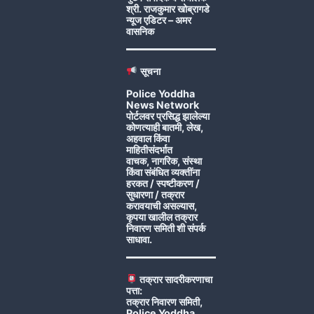
श्री. राजकुमार खोब्रागडे
न्यूज एडिटर – अमर
वासनिक
सूचना
Police Yoddha
News Network
पोर्टलवर प्रसिद्ध झालेल्या
कोणत्याही बातमी, लेख,
अहवाल किंवा
माहितीसंदर्भात
वाचक, नागरिक, संस्था
किंवा संबंधित व्यक्तींना
हरकत / स्पष्टीकरण /
सुधारणा / तक्रार
करावयाची असल्यास,
कृपया खालील तक्रार
निवारण समिती शी संपर्क
साधावा.
तक्रार सादरीकरणाचा
पत्ता:
तक्रार निवारण समिती,
Police Yoddha