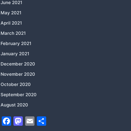
June 2021
May 2021
April 2021
March 2021
February 2021
January 2021
December 2020
November 2020
October 2020
September 2020
August 2020
F
M
E
S
a
a
m
h