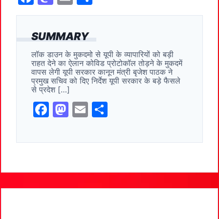
a
a
m
h
c
st
ai
ar
SUMMARY
e
o
l
e
लॉक डाउन के मुकदमो से यूपी के व्यापारियों को बड़ी
b
d
राहत देने का ऐलान कोविड प्रोटोकॉल तोड़ने के मुकदमें
o
o
वापस लेगी यूपी सरकार कानून मंत्री बृजेश पाठक ने
प्रमुख सचिव को दिए निर्देश यूपी सरकार के बड़े फैसले
o
n
से प्रदेश […]
k
F
M
E
S
a
a
m
h
c
st
ai
ar
e
o
l
e
b
d
o
o
o
n
k