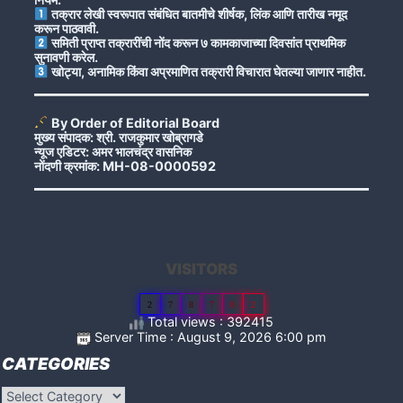
तक्रार लेखी स्वरूपात संबंधित बातमीचे शीर्षक, लिंक आणि तारीख नमूद
करून पाठवावी.
समिती प्राप्त तक्रारींची नोंद करून ७ कामकाजाच्या दिवसांत प्राथमिक
सुनावणी करेल.
खोट्या, अनामिक किंवा अप्रमाणित तक्रारी विचारात घेतल्या जाणार नाहीत.
By Order of Editorial Board
मुख्य संपादक: श्री. राजकुमार खोब्रागडे
न्यूज एडिटर: अमर भालचंद्र वासनिक
नोंदणी क्रमांक: MH-08-0000592
VISITORS
2
7
8
7
8
2
Total views : 392415
Server Time : August 9, 2026 6:00 pm
CATEGORIES
Categories