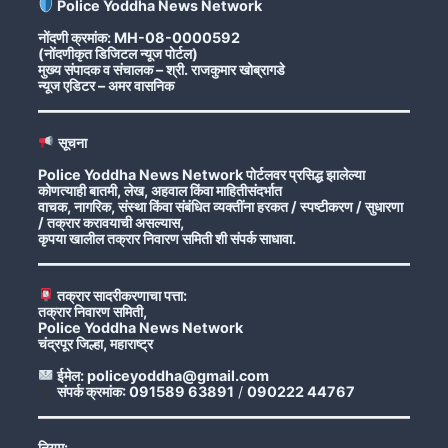
Police Yoddha News Network
नोंदणी क्रमांक: MH-08-0000592
(नोंदणीकृत डिजिटल न्यूज पोर्टल)
मुख्य संपादक व संचालक – श्री. राजकुमार खोब्रागडे
न्यूज एडिटर – अमर वासनिक
सूचना
Police Yoddha News Network पोर्टलवर प्रसिद्ध झालेल्या
कोणत्याही बातमी, लेख, अहवाल किंवा माहितीसंदर्भात
वाचक, नागरिक, संस्था किंवा संबंधित व्यक्तींना हरकत / स्पष्टीकरण / सुधारणा
/ तक्रार करावयाची असल्यास,
कृपया खालील तक्रार निवारण समिती शी संपर्क साधावा.
तक्रार सादरीकरणाचा पत्ता:
तक्रार निवारण समिती,
Police Yoddha News Network
चंद्रपूर जिल्हा, महाराष्ट्र
ईमेल: policeyoddha@gmail.com
संपर्क क्रमांक: 091589 63891
/
090222 44767
नियम: