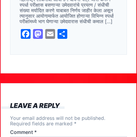
o
o
स्पर्धा परीक्षास बसणाऱ्या उमेदवारांचे प्रयत्न / संधीची
संख्या मर्यादित करणे याबाबत निर्णय जाहीर केला असून
o
n
त्यानुसार आयोगामार्फत आयोजित होणाऱ्या विभिन्न स्पर्धा
परीक्षांमध्ये भाग घेणाऱ्या उमेदवारास संधीची कमाल […]
k
F
M
E
S
a
a
m
h
c
st
ai
ar
e
o
l
e
b
d
o
o
o
n
k
LEAVE A REPLY
Your email address will not be published.
Required fields are marked
*
Comment
*