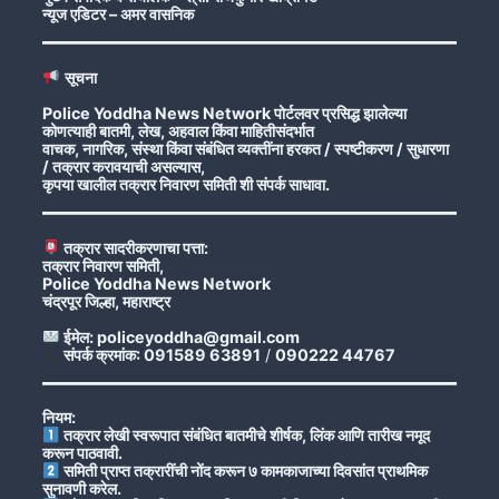
न्यूज एडिटर – अमर वासनिक
सूचना
Police Yoddha News Network पोर्टलवर प्रसिद्ध झालेल्या
कोणत्याही बातमी, लेख, अहवाल किंवा माहितीसंदर्भात
वाचक, नागरिक, संस्था किंवा संबंधित व्यक्तींना हरकत / स्पष्टीकरण / सुधारणा
/ तक्रार करावयाची असल्यास,
कृपया खालील तक्रार निवारण समिती शी संपर्क साधावा.
तक्रार सादरीकरणाचा पत्ता:
तक्रार निवारण समिती,
Police Yoddha News Network
चंद्रपूर जिल्हा, महाराष्ट्र
ईमेल: policeyoddha@gmail.com
संपर्क क्रमांक: 091589 63891
/
090222 44767
नियम:
तक्रार लेखी स्वरूपात संबंधित बातमीचे शीर्षक, लिंक आणि तारीख नमूद
करून पाठवावी.
समिती प्राप्त तक्रारींची नोंद करून ७ कामकाजाच्या दिवसांत प्राथमिक
सुनावणी करेल.