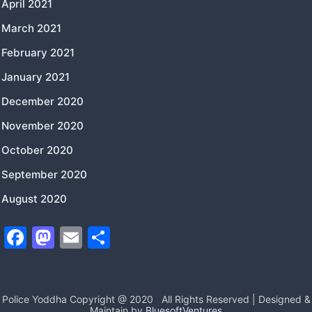
April 2021
March 2021
February 2021
January 2021
December 2020
November 2020
October 2020
September 2020
August 2020
F
M
E
S
a
a
m
h
c
st
ai
ar
e
o
l
e
Police Yoddha Copyright @ 2020
All Rights Reserved | Designed &
Maintain by
BluesoftVentures