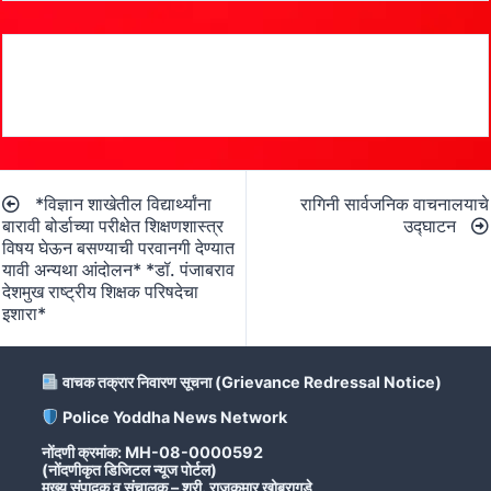
Post
*विज्ञान शाखेतील विद्यार्थ्यांना
रागिनी सार्वजनिक वाचनालयाचे
navigation
बारावी बोर्डाच्या परीक्षेत शिक्षणशास्त्र
उद्घाटन
विषय घेऊन बसण्याची परवानगी देण्यात
यावी अन्यथा आंदोलन* *डॉ. पंजाबराव
देशमुख राष्ट्रीय शिक्षक परिषदेचा
इशारा*
वाचक तक्रार निवारण सूचना (Grievance Redressal Notice)
Police Yoddha News Network
नोंदणी क्रमांक: MH-08-0000592
(नोंदणीकृत डिजिटल न्यूज पोर्टल)
मुख्य संपादक व संचालक – श्री. राजकुमार खोब्रागडे