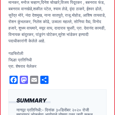
मानकर, मनोज चव्हाण,दिनेश चोखारे,विजय पिदूरकर , बबनराव फंड,
बबनराव वानखेडे,शकील पटेल, श्याम लेडे, वृंदा ठाकरे, ईश्वर ढोले,
सुरेंद्र मोरे, नंदा देशमुख, नाना सातपुते, राजू मोहोड, आशिष तायवाडे,
रोशन कुंभलकर, निलेश कोढे, उज्वला महल्ले, सोनिया वैद्य, विनोद
हजारे, शुभम वाघमारे, मयूर वाघ, दादाराव चुधरी, प्रा. देवानंद कामडी,
विनायक बांदुरकर, पांडुरंग घोटेकर,सुरेश भांडेकर इत्त्यादी
पदाधीकारांनी केलेले आहे.
गडचिरोली
जिल्हा प्रतिनिधी
प्रा. शेषराव येलेकर
F
M
E
S
a
a
m
h
c
st
ai
ar
SUMMARY
e
o
l
e
नागपूर प्रतिनिधी:- दिनांक ३०डिसेंबर २०२० रोजी
b
d
महाराष्ट्र लोकसेवा आयोगाने घोषणा पत्र जारी करून