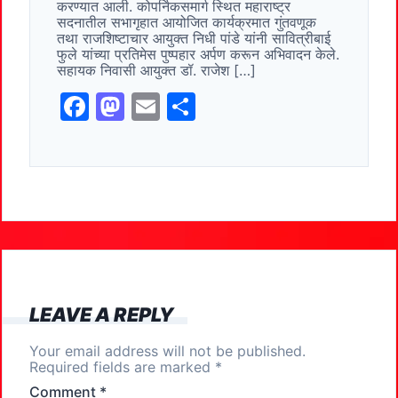
o
o
करण्यात आली. कोपर्निकसमार्ग स्थित महाराष्ट्र
सदनातील सभागृहात आयोजित कार्यक्रमात गुंतवणूक
o
n
तथा राजशिष्टाचार आयुक्त निधी पांडे यांनी सावित्रीबाई
फुले यांच्या प्रतिमेस पुष्पहार अर्पण करून अभिवादन केले.
k
सहायक निवासी आयुक्त डॉ. राजेश […]
F
M
E
S
a
a
m
h
c
st
ai
ar
e
o
l
e
b
d
o
o
o
n
k
LEAVE A REPLY
Your email address will not be published.
Required fields are marked
*
Comment
*