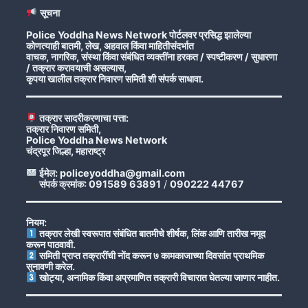
सूचना
Police Yoddha News Network पोर्टलवर प्रसिद्ध झालेल्या
कोणत्याही बातमी, लेख, अहवाल किंवा माहितीसंदर्भात
वाचक, नागरिक, संस्था किंवा संबंधित व्यक्तींना हरकत / स्पष्टीकरण / सुधारणा
/ तक्रार करावयाची असल्यास,
कृपया खालील तक्रार निवारण समिती शी संपर्क साधावा.
तक्रार सादरीकरणाचा पत्ता:
तक्रार निवारण समिती,
Police Yoddha News Network
चंद्रपूर जिल्हा, महाराष्ट्र
ईमेल: policeyoddha@gmail.com
संपर्क क्रमांक: 091589 63891
/
090222 44767
नियम:
तक्रार लेखी स्वरूपात संबंधित बातमीचे शीर्षक, लिंक आणि तारीख नमूद
करून पाठवावी.
समिती प्राप्त तक्रारींची नोंद करून ७ कामकाजाच्या दिवसांत प्राथमिक
सुनावणी करेल.
खोट्या, अनामिक किंवा अप्रमाणित तक्रारी विचारात घेतल्या जाणार नाहीत.