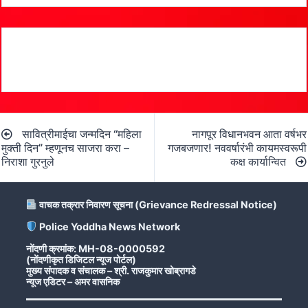
Post
सावित्रीमाईचा जन्मदिन “महिला
नागपूर विधानभवन आता वर्षभर
navigation
मुक्ती दिन” म्हणूनच साजरा करा –
गजबजणार! नववर्षारंभी कायमस्वरूपी
निराशा गुरनुले
कक्ष कार्यान्वित
वाचक तक्रार निवारण सूचना (Grievance Redressal Notice)
Police Yoddha News Network
नोंदणी क्रमांक: MH-08-0000592
(नोंदणीकृत डिजिटल न्यूज पोर्टल)
मुख्य संपादक व संचालक – श्री. राजकुमार खोब्रागडे
न्यूज एडिटर – अमर वासनिक