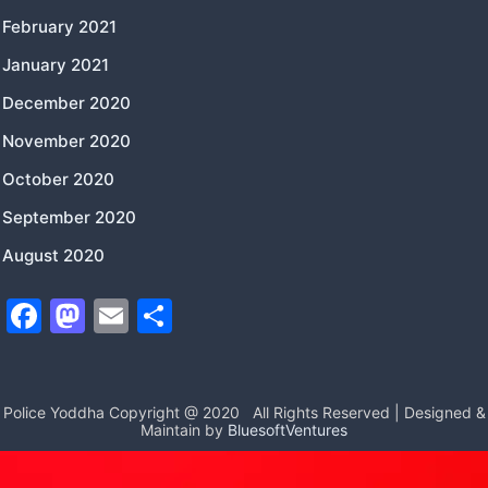
February 2021
January 2021
December 2020
November 2020
October 2020
September 2020
August 2020
F
M
E
S
a
a
m
h
c
st
ai
ar
e
o
l
e
Police Yoddha Copyright @ 2020
All Rights Reserved | Designed &
Maintain by
BluesoftVentures
b
d