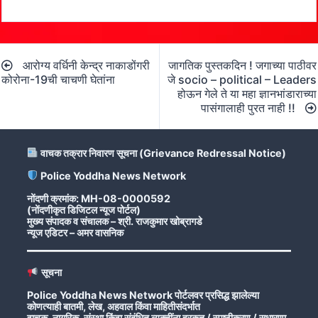
Post
आरोग्य वर्धिनी केन्द्र नाकाडोंगरी
जागतिक पुस्तकदिन ! जगाच्या पाठीवर
navigation
कोरोना-19ची चाचणी घेतांना
जे socio – political – Leaders
होऊन गेले ते या महा ज्ञानभांडाराच्या
पासंगालाही पुरत नाही !!
वाचक तक्रार निवारण सूचना (Grievance Redressal Notice)
Police Yoddha News Network
नोंदणी क्रमांक: MH-08-0000592
(नोंदणीकृत डिजिटल न्यूज पोर्टल)
मुख्य संपादक व संचालक – श्री. राजकुमार खोब्रागडे
न्यूज एडिटर – अमर वासनिक
सूचना
Police Yoddha News Network पोर्टलवर प्रसिद्ध झालेल्या
कोणत्याही बातमी, लेख, अहवाल किंवा माहितीसंदर्भात
वाचक, नागरिक, संस्था किंवा संबंधित व्यक्तींना हरकत / स्पष्टीकरण / सुधारणा