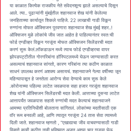
या काळात कित्येक राजकीय नेते संवेदनशून्य झाले असल्याचे दिसून
आले. त्या.. पुढाऱ्यांनी मुंबईतील शहानवाज शेख यांनी केलेल्या
जनहिताच्या कार्यातून शिकले पाहिजे. 22 लाखाची गाडी विकून
रुग्णांना मोफत ऑक्सिजन पुरवणारा शहानवाज शेख मुंबई शहर..!
ऑक्सिजन मुळे लोकांचे जीव जात आहेत हे पाहिल्यानंतर स्वतःची
फोर्ड एण्डीव्हर विकून गरजूंना मोफत ऑक्सिजन सिलेंडरची मदत
करणं सुरू केलं.लॉकडाऊन मध्ये त्याच फोर्ड एण्डीव्हरचा वापर
झोपडपट्टीतील गोरगरिबांना हॉस्पिटलमध्ये घेऊन जाण्यासाठी करत
असल्याचं शहानवाज सांगतो, कारण गरिबांना त्या कठीण काळात
साधनं उपलब्ध करणं अशक्य असायचं. शहानवाजने गेल्या वर्षीच्या जून
महिन्यापासून हे जनतेला आरोग्य सेवा देण्याचे काम सुरू केले
.कोरोनाच्या पहिल्या लाटेत जवळपास सहा हजार गरजूंना शहानवाज
शेख यांनी ऑक्सिजन सिलेंडरची मदत केली. आत्ताच्या दुसऱ्या लाटेत
आत्तापर्यंत जवळपास सहाशे रुग्णांची मदत केल्याचं शहानवाजने
आमच्या प्रतिनिधीशी बोलताना सांगितलं. लोकांच्या मदतीसाठी एक
वॉर रूम बनवली आहे, आणि त्यातून गरजूंना 24 तास सेवा त्यामध्ये
दिली जाते. शहानवाज म्हणतो , “एखाद्याचा जीव वाचवण्यासाठी गाडी
विकणे काही कठीण नाही,भविष्यात अजून अश्या चार गाड्या घेऊ