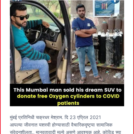
मुंबई प्रतिनिधी चक्रधर मेश्राम. दि 23 एप्रिल 2021
आपल्या जीवनात यशस्वी होण्यासाठी वैचारिकदृष्ट्या सामाजिक
संवेदनशीलता., मानवतावादी मुल्ये असणे आवश्यक आहे. कोविड च्या