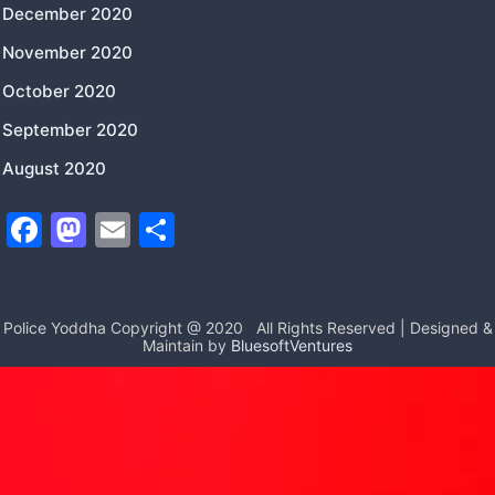
December 2020
November 2020
October 2020
September 2020
August 2020
F
M
E
S
a
a
m
h
c
st
ai
ar
e
o
l
e
Police Yoddha Copyright @ 2020
All Rights Reserved | Designed &
Maintain by
BluesoftVentures
b
d
o
o
o
n
k