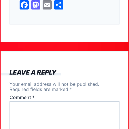
F
M
E
S
a
a
m
h
c
st
ai
ar
e
o
l
e
b
d
o
o
o
n
k
LEAVE A REPLY
Your email address will not be published.
Required fields are marked
*
Comment
*