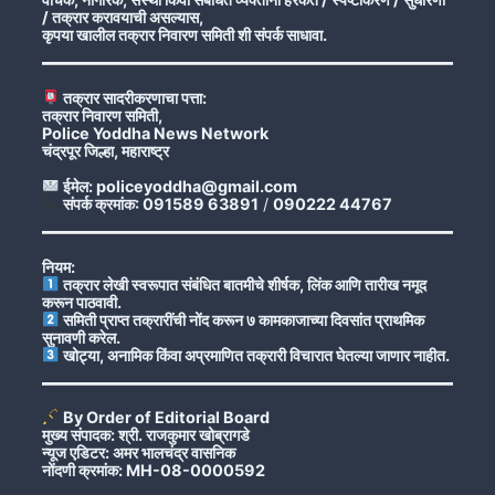
/ तक्रार करावयाची असल्यास,
कृपया खालील तक्रार निवारण समिती शी संपर्क साधावा.
तक्रार सादरीकरणाचा पत्ता:
तक्रार निवारण समिती,
Police Yoddha News Network
चंद्रपूर जिल्हा, महाराष्ट्र
ईमेल: policeyoddha@gmail.com
संपर्क क्रमांक: 091589 63891
/
090222 44767
नियम:
तक्रार लेखी स्वरूपात संबंधित बातमीचे शीर्षक, लिंक आणि तारीख नमूद
करून पाठवावी.
समिती प्राप्त तक्रारींची नोंद करून ७ कामकाजाच्या दिवसांत प्राथमिक
सुनावणी करेल.
खोट्या, अनामिक किंवा अप्रमाणित तक्रारी विचारात घेतल्या जाणार नाहीत.
By Order of Editorial Board
मुख्य संपादक: श्री. राजकुमार खोब्रागडे
न्यूज एडिटर: अमर भालचंद्र वासनिक
नोंदणी क्रमांक: MH-08-0000592