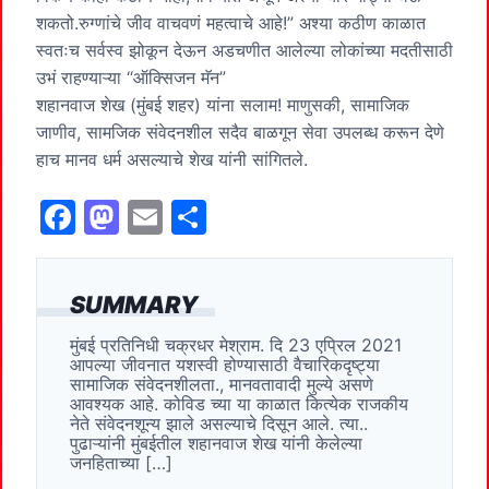
शकतो.रुग्णांचे जीव वाचवणं महत्वाचे आहे!” अश्या कठीण काळात
स्वतःच सर्वस्व झोकून देऊन अडचणीत आलेल्या लोकांच्या मदतीसाठी
उभं राहण्याऱ्या “ऑक्सिजन मॅन”
शहानवाज शेख (मुंबई शहर) यांना सलाम! माणुसकी, सामाजिक
जाणीव, सामजिक संवेदनशील सदैव बाळगून सेवा उपलब्ध करून देणे
हाच मानव धर्म असल्याचे शेख यांनी सांगितले.
F
M
E
S
a
a
m
h
c
st
ai
ar
SUMMARY
e
o
l
e
मुंबई प्रतिनिधी चक्रधर मेश्राम. दि 23 एप्रिल 2021
b
d
आपल्या जीवनात यशस्वी होण्यासाठी वैचारिकदृष्ट्या
o
o
सामाजिक संवेदनशीलता., मानवतावादी मुल्ये असणे
आवश्यक आहे. कोविड च्या या काळात कित्येक राजकीय
o
n
नेते संवेदनशून्य झाले असल्याचे दिसून आले. त्या..
पुढाऱ्यांनी मुंबईतील शहानवाज शेख यांनी केलेल्या
k
जनहिताच्या […]