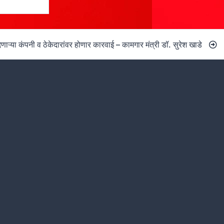
णाऱ्या कंपनी व ठेकेदारांवर होणार कारवाई – कामगार मंत्री डॉ. सुरेश खाडे