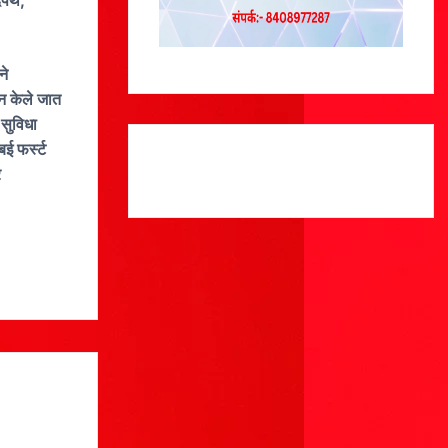
दपथ,
ने
न केले जात
सुविधा
बई फर्स्ट
र