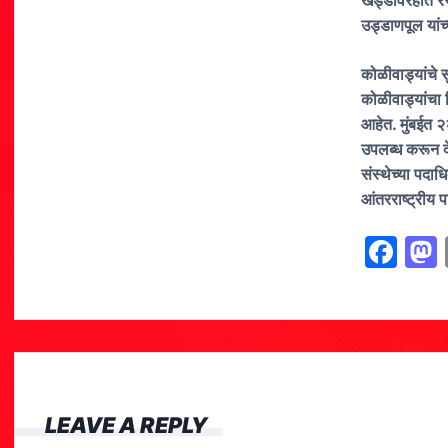
खड्डेविरहीत रस
उड्डाणपूल यां
कोळीवाड्यांचे स
कोळीवाड्यांचा 
आहेत. मुंबईत 
उपलब्ध करून देण
संस्थेच्या पदाध
आंतरराष्ट्रीय 
F
a
c
e
b
o
LEAVE A REPLY
o