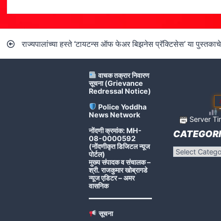
Post
राज्यपालांच्या हस्ते ‘टायटन्स ऑफ फेअर बिझनेस प्रॅक्टिसेस’ या पुस्तका
navigation
वाचक तक्रार निवारण
सूचना (Grievance
Redressal Notice)
Police Yoddha
T
News Network
Server Ti
नोंदणी क्रमांक: MH-
CATEGORI
08-0000592
(नोंदणीकृत डिजिटल न्यूज
Categories
पोर्टल)
मुख्य संपादक व संचालक –
श्री. राजकुमार खोब्रागडे
न्यूज एडिटर – अमर
वासनिक
सूचना