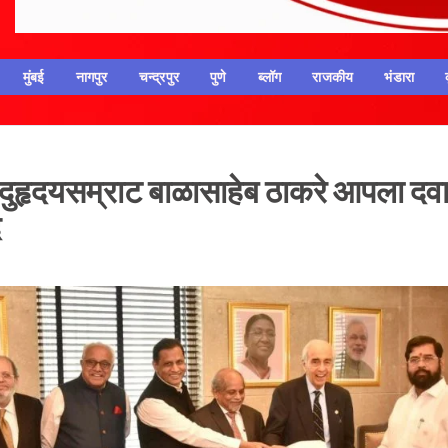
मुंबई
नागपुर
चन्द्रपुर
पुणे
ब्लॉग
राजकीय
भंडारा
िंदुहृदयसम्राट बाळासाहेब ठाकरे आपला दव
े