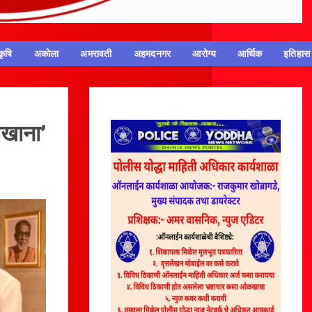
कृषि
अकोला
अमरावती
अहमदनगर
आरोग्य
आर्थिक
इतिहास
ाखाना’