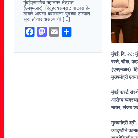
मुंबईप्रमाणेच महानगर क्षेत्रात
(एमएमआर) ‘हिंदुहृदयसम्राट बाळासाहेब
ठाकरे आपला दवाखाना’ पुढच्या टप्प्यात
सुरू होणार असल्याची […]
F
M
E
S
a
a
m
h
c
st
ai
ar
मुंबई, दि. २८:
e
o
l
e
रस्ते, चौक, पद
b
d
(एमएमआर) ‘हिंद
मुख्यमंत्री एकन
o
o
o
n
मुंबई फर्स्ट सं
k
आरोग्य व्यवस्था
नायर, संजय उबा
मुख्यमंत्री श्र
त्यादृष्टीने का