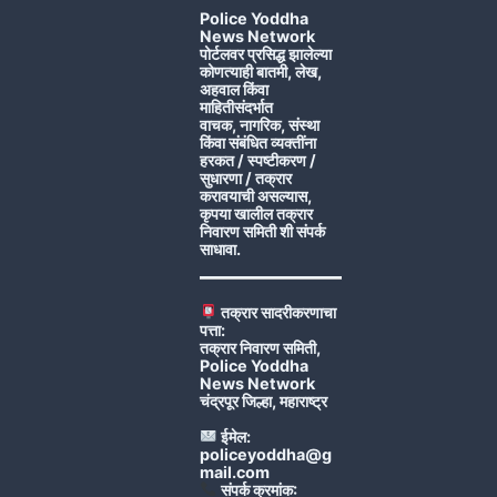
Police Yoddha
News Network
पोर्टलवर प्रसिद्ध झालेल्या
कोणत्याही बातमी, लेख,
अहवाल किंवा
माहितीसंदर्भात
वाचक, नागरिक, संस्था
किंवा संबंधित व्यक्तींना
हरकत / स्पष्टीकरण /
सुधारणा / तक्रार
करावयाची असल्यास,
कृपया खालील तक्रार
निवारण समिती शी संपर्क
साधावा.
तक्रार सादरीकरणाचा
पत्ता:
तक्रार निवारण समिती,
Police Yoddha
News Network
चंद्रपूर जिल्हा, महाराष्ट्र
ईमेल:
policeyoddha@g
mail.com
संपर्क क्रमांक: