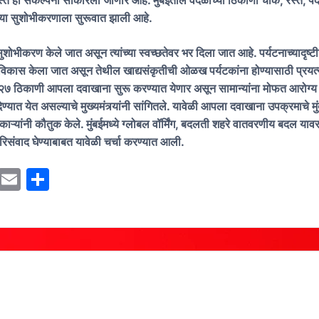
्ते ही संकल्पना साकारली जाणार आहे. मुंबईतील वर्दळीच्या ठिकाणी चौक, रस्ते, प
च्या सुशोभीकरणाला सुरूवात झाली आहे.
ुशोभीकरण केले जात असून त्यांच्या स्वच्छतेवर भर दिला जात आहे. पर्यटनाच्यादृष्टी
विकास केला जात असून तेथील खाद्यसंकृतीची ओळख पर्यटकांना होण्यासाठी प्रयत्
२२७ ठिकाणी आपला दवाखाना सुरू करण्यात येणार असून सामान्यांना मोफत आरोग्य 
्यात येत असल्याचे मुख्यमंत्र्यांनी सांगितले. यावेळी आपला दवाखाना उपक्रमाचे मुं
िकाऱ्यांनी कौतुक केले. मुंबईमध्ये ग्लोबल वॉर्मिंग, बदलती शहरे वातवरणीय बदल याव
परिसंवाद घेण्याबाबत यावेळी चर्चा करण्यात आली.
M
E
S
a
m
h
st
ai
ar
o
l
e
d
o
n