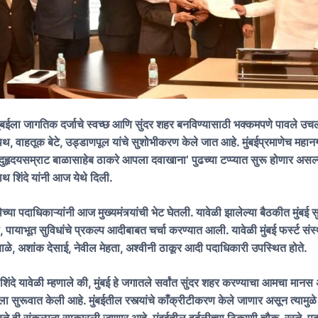
 मुंबईला जागतिक दर्जाचे स्वच्छ आणि सुंदर शहर बनविण्यासाठी भक्कमपणे पावले 
पथ, वाहतूक बेटे, उड्डाणपूल यांचे सुशोभीकरण केले जात आहे. मुंबईप्रमाणेच महानगर
ुहृदयसम्राट बाळासाहेब ठाकरे आपला दवाखाना’ पुढच्या टप्प्यात सुरू होणार असल्
ाथ शिंदे यांनी आज येथे दिली.
स्थेच्या पदाधिकाऱ्यांनी आज मुख्यमंत्र्यांची भेट घेतली. यावेळी झालेल्या बैठकीत मुंब
, पायाभूत सुविधांचे प्रकल्प आदीबाबत चर्चा करण्यात आली. यावेळी मुंबई फर्स्ट संस्
ळे, अशांक देसाई, नेवील मेहता, अश्वीनी ठाकूर आदी पदाधिकारी उपस्थित होते.
ी. शिंदे यावेळी म्हणाले की, मुंबई हे जगातले सर्वांत सुंदर शहर करण्याचा आमचा मानस
माला सुरूवात केली आहे. मुंबईतील रस्त्यांचे काँक्रीटीकरण केले जाणार असून त्यामुळे