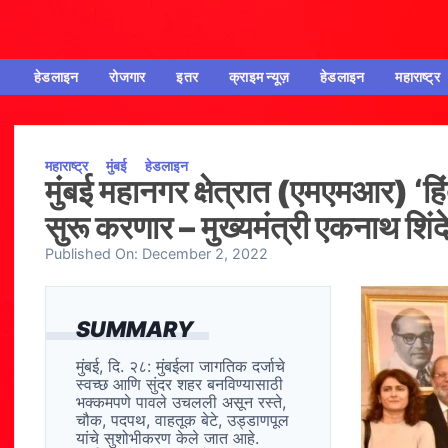
हेडलाइन
रोजगार
इतर
क्राइम न्यूज़
हेडलाइन
महाराष्ट्र
महाराष्ट्र
मुंबई
हेडलाइन
मुंबई महानगर क्षेत्रात (एमएमआर) ‘ह
सुरू करणार – मुख्यमंत्री एकनाथ शिंद
Published On:
December 2, 2022
SUMMARY
मुंबई, दि. २८: मुंबईला जागतिक दर्जाचे
स्वच्छ आणि सुंदर शहर बनविण्यासाठी
भक्कमपणे पावले उचलली असून रस्ते,
चौक, पदपथ, वाहतूक बेटे, उड्डाणपूल
यांचे सुशोभीकरण केले जात आहे.