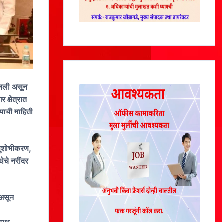
उचलली असून
 क्षेत्रात
याची माहिती
ई सुशोभीकरण,
थेचे नरींदर
 असून