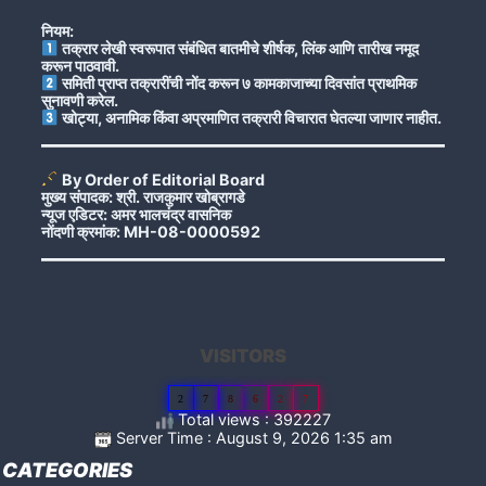
नियम:
तक्रार लेखी स्वरूपात संबंधित बातमीचे शीर्षक, लिंक आणि तारीख नमूद
करून पाठवावी.
समिती प्राप्त तक्रारींची नोंद करून ७ कामकाजाच्या दिवसांत प्राथमिक
सुनावणी करेल.
खोट्या, अनामिक किंवा अप्रमाणित तक्रारी विचारात घेतल्या जाणार नाहीत.
By Order of Editorial Board
मुख्य संपादक: श्री. राजकुमार खोब्रागडे
न्यूज एडिटर: अमर भालचंद्र वासनिक
नोंदणी क्रमांक: MH-08-0000592
VISITORS
2
7
8
6
2
7
Total views : 392227
Server Time : August 9, 2026 1:35 am
CATEGORIES