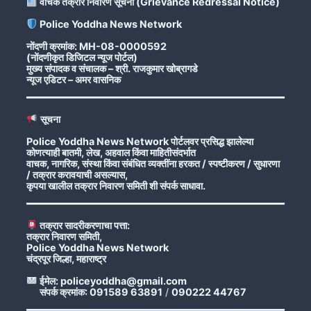
वाचक तक्रार निवारण सूचना (Grievance Redressal Notice)
Police Yoddha News Network
नोंदणी क्रमांक: MH-08-0000592
(नोंदणीकृत डिजिटल न्यूज पोर्टल)
मुख्य संपादक व संचालक – श्री. राजकुमार खोब्रागडे
न्यूज एडिटर – अमर वासनिक
सूचना
Police Yoddha News Network पोर्टलवर प्रसिद्ध झालेल्या
कोणत्याही बातमी, लेख, अहवाल किंवा माहितीसंदर्भात
वाचक, नागरिक, संस्था किंवा संबंधित व्यक्तींना हरकत / स्पष्टीकरण / सुधारणा
/ तक्रार करावयाची असल्यास,
कृपया खालील तक्रार निवारण समिती शी संपर्क साधावा.
तक्रार सादरीकरणाचा पत्ता:
तक्रार निवारण समिती,
Police Yoddha News Network
चंद्रपूर जिल्हा, महाराष्ट्र
ईमेल: policeyoddha@gmail.com
संपर्क क्रमांक: 091589 63891
/
090222 44767