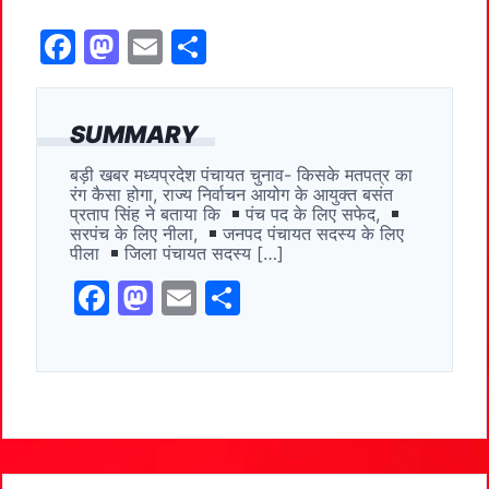
F
M
E
S
a
a
m
h
c
st
ai
ar
SUMMARY
e
o
l
e
बड़ी खबर मध्यप्रदेश पंचायत चुनाव- किसके मतपत्र का
b
d
रंग कैसा होगा, राज्य निर्वाचन आयोग के आयुक्त बसंत
o
o
प्रताप सिंह ने बताया कि
पंच पद के लिए सफेद,
सरपंच के लिए नीला,
जनपद पंचायत सदस्य के लिए
o
n
पीला
जिला पंचायत सदस्य […]
k
F
M
E
S
a
a
m
h
c
st
ai
ar
e
o
l
e
b
d
o
o