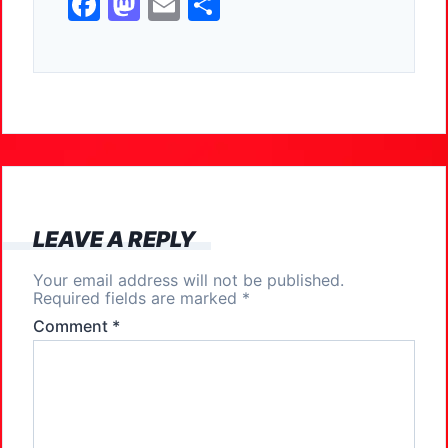
F
M
E
S
a
a
m
h
c
st
ai
ar
e
o
l
e
b
d
o
o
o
n
k
LEAVE A REPLY
Your email address will not be published.
Required fields are marked
*
Comment
*