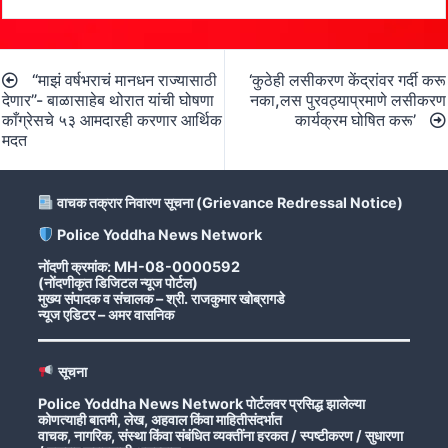
Post
“माझं वर्षभराचं मानधन राज्यासाठी
‘कुठेही लसीकरण केंद्रांवर गर्दी करू
navigation
देणार”- बाळासाहेब थोरात यांची घोषणा
नका,लस पुरवठ्याप्रमाणे लसीकरण
काँग्रेसचे ५३ आमदारही करणार आर्थिक
कार्यक्रम घोषित करू’
मदत
वाचक तक्रार निवारण सूचना (Grievance Redressal Notice)
Police Yoddha News Network
नोंदणी क्रमांक: MH-08-0000592
(नोंदणीकृत डिजिटल न्यूज पोर्टल)
मुख्य संपादक व संचालक – श्री. राजकुमार खोब्रागडे
न्यूज एडिटर – अमर वासनिक
सूचना
Police Yoddha News Network पोर्टलवर प्रसिद्ध झालेल्या
कोणत्याही बातमी, लेख, अहवाल किंवा माहितीसंदर्भात
वाचक, नागरिक, संस्था किंवा संबंधित व्यक्तींना हरकत / स्पष्टीकरण / सुधारणा