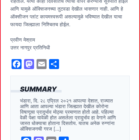
राहतील. येत्या काही दिवसातच त्यांचा वापर करण्यास सुरुवात होईल
आणि यामुळे ऑक्सिजनच्या तुटवडा देखील भासणार नाही. आणि हे
ऑक्सीजन प्लांट कायमस्वरूपी असल्यामुळे भविष्यात देखील याचा
फायदा जिल्ह्याला निश्चितच होईल.
प्रवीण मेश्राम
उत्तर नागपुर प्रतिनिधी
F
M
E
S
a
a
m
h
c
st
ai
ar
SUMMARY
e
o
l
e
भंडारा, दि. २८ एप्रिल २०२१ आपल्या देशात, राज्यात
b
d
आणि आता आपल्या भंडारा जिल्ह्यात देखील कोरोना
o
o
विषाणूचा प्रादुर्भाव मोठ्या प्रमाणात होतो आहे. पहिल्या
वेळी पेक्षा यावेळी होत असलेला प्रादुर्भाव हा वेगाने आणि
o
n
जास्त धोक्याचा होताना दिसतोय. यातच अनेक रुग्णांना
ऑक्सिजनची गरज […]
k