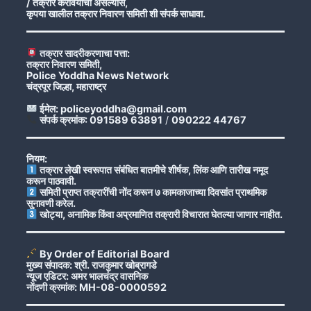
/ तक्रार करावयाची असल्यास,
कृपया खालील तक्रार निवारण समिती शी संपर्क साधावा.
तक्रार सादरीकरणाचा पत्ता:
तक्रार निवारण समिती,
Police Yoddha News Network
चंद्रपूर जिल्हा, महाराष्ट्र
ईमेल: policeyoddha@gmail.com
संपर्क क्रमांक: 091589 63891
/
090222 44767
नियम:
तक्रार लेखी स्वरूपात संबंधित बातमीचे शीर्षक, लिंक आणि तारीख नमूद
करून पाठवावी.
समिती प्राप्त तक्रारींची नोंद करून ७ कामकाजाच्या दिवसांत प्राथमिक
सुनावणी करेल.
खोट्या, अनामिक किंवा अप्रमाणित तक्रारी विचारात घेतल्या जाणार नाहीत.
By Order of Editorial Board
मुख्य संपादक: श्री. राजकुमार खोब्रागडे
न्यूज एडिटर: अमर भालचंद्र वासनिक
नोंदणी क्रमांक: MH-08-0000592