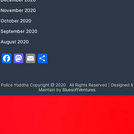
November 2020
October 2020
September 2020
August 2020
F
M
E
S
a
a
m
h
c
st
ai
ar
e
o
l
e
Police Yoddha Copyright @ 2020
All Rights Reserved | Designed &
Maintain by
BluesoftVentures
b
d
o
o
o
n
k