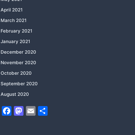
April 2021
March 2021
February 2021
January 2021
December 2020
November 2020
October 2020
September 2020
August 2020
F
M
E
S
a
a
m
h
c
st
ai
ar