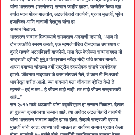
यांना भारतरत्न (मरणोत्तर) सन्मान जाहीर झाला. याखेरीज गेल्या दहा
वर्षांत मदन मोहन मालवीय, अटलबिहारी वाजपेयी, प्रणब मुखर्जी, भूपेन
हजारिका आणि नानाजी देशमुख यांना हा
सन्मान मिळाला.
भारतरत्न सन्मान मिळाल्याचे समजताच अडवाणी म्हणाले, “आज मी
दोन व्यक्तींचे स्मरण करतो, एक म्हणजे पंडित दीनदयाळ उपाध्याय व
दुसरे म्हणजे अटलबिहारी वाजपेयी. मला देऊ केलेल्या सन्मानाबद्दल मी
राष्ट्रपती द्रौपदी मुर्मू व पंतप्रधान नरेंद्र मोदी यांचे आभार मानतो.
आपण वयाच्या चौदाव्या वर्षी राष्ट्रीय स्वयंसेवक संघाचे स्वयंसेवक
झालो. जीवनात माझ्यावर जे काम सोपवले गेले, ते काम मी नि:स्वार्थ
भावनेतून करीत आलो. ज्या वाक्याने मला जीवनात प्रेरित केले ते
म्हणजे – इदं न मम… हे जीवन माझे नाही. तर माझे जीवन राष्ट्रासाठी
आहे…”
सन २०१५ मध्ये अडवाणी यांना पद्मविभूषण हा सन्मान मिळाला. देशात
हा दुसऱ्या क्रमांकाचा सन्मान आहे. त्या अगोदर अटलबिहारी वाजपेयी
यांना भारतरत्न सन्मान जाहीर झाला होता. तेव्हाचे राष्ट्रपती प्रणब
मुखर्जी यांनी स्वत: त्यांच्या घरी जाऊन हा सर्वोच्च सन्मान प्रदान केला
होता. वाजपेयी ९० वर्षांचे होते. मुखर्जींनी राजशिष्टाचार बाजूला ठेवून