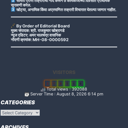
समिती प्राप्त तक्रारींची नोंद करून ७ कामकाजाच्या दिवसांत प्राथमिक
सुनावणी करेल.
खोट्या, अनामिक किंवा अप्रमाणित तक्रारी विचारात घेतल्या जाणार नाहीत.
By Order of Editorial Board
मुख्य संपादक: श्री. राजकुमार खोब्रागडे
न्यूज एडिटर: अमर भालचंद्र वासनिक
नोंदणी क्रमांक: MH-08-0000592
VISITORS
2
7
8
5
1
0
Total views : 392088
Server Time : August 8, 2026 6:14 pm
CATEGORIES
Categories
ARCHIVES