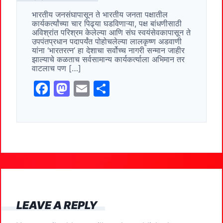
e
o
l
e
भारतीय जनसंघापासून ते भारतीय जनता पक्षातील
b
d
कार्यकर्त्यांच्या चार पिढ्या घडविणाऱ्या, पक्ष बांधणीसाठी
o
o
अविश्रांत परिश्रम केलेल्या आणि संघ स्वयंसेवकापासून ते
उपपंतप्रधान पदापर्यंत पोहोचलेल्या लालकृष्ण अडवाणी
o
n
यांना ‘भारतरत्न’ हा देशाचा सर्वोच्च नागरी सन्मान जाहीर
झाल्याचे कळताच सर्वसामान्य कार्यकर्त्याला अभिमान तर
k
वाटलाच पण […]
F
M
E
S
a
a
m
h
c
st
ai
ar
e
o
l
e
b
d
o
o
o
n
k
LEAVE A REPLY