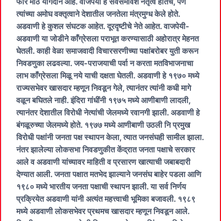
फार मोठे योगदान आहे. वाजपेयी हे सर्वसमावेश नेतृत्व होतेच, पण
त्यांच्या अमोघ वक्तृत्वाने देशातील जनतेला मंत्रमुग्ध केले होते.
अडवाणी हे कुशल संघटक आहेत. दूरदृष्टीचे नेते आहेत. वाजपेयी-
अडवाणी या जोडीने काँग्रेसला पराभूत करण्यासाठी अहोरात्र मेहनत
घेतली. काही वेळा समाजवादी विचारसरणीच्या पक्षांबरोबर युती करून
निवडणुका लढवल्या. जय-पराजयाची पर्वा न करता मतविभाजनाचा
लाभ काँग्रेसला मिळू नये याची दक्षता घेतली. अडवाणी हे १९७० मध्ये
राज्यसभेवर खासदार म्हणून निवडून गेले, त्यानंतर त्यांनी कधी मागे
वळून बघितले नाही. इंदिरा गांधींनी १९७५ मध्ये आणीबाणी लादली,
त्यानंतर देशातील विरोधी नेत्यांची जेलमध्ये रवानगी झाली. अडवाणी हे
बंगळूरुच्या जेलमध्ये होते. १९७७ मध्ये आणीबाणी उठली नि प्रमुख
विरोधी पक्षांनी जनता पक्ष स्थापन केला, त्यात जनसंघही सामील झाला.
नंतर झालेल्या लोकसभा निवडणुकीत केंद्रात जनता पक्षाचे सरकार
आले व अडवाणी यांच्यावर माहिती व प्रसारण खात्याची जबाबदारी
देण्यात आली. जनता पक्षात मतभेद झाल्याने जनसंघ बाहेर पडला आणि
१९८० मध्ये भारतीय जनता पक्षाची स्थापन झाली. या सर्व निर्णय
प्रक्रियेत अडवाणी यांनी अत्यंत महत्त्वाची भूमिका बजावली. १९८९
मध्ये अडवाणी लोकसभेवर प्रथमच खासदार म्हणून निवडून आले.