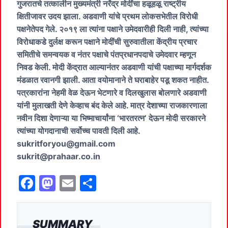
गुजरातचे तत्कालीन मुख्यमंत्री नरेंद्र मोदींचा हळूहळू राष्ट्रीय
क्षितीजावर उदय झाला. अडवाणी यांचे प्रथम लोकसभेतील विरोधी
पक्षनेतेपद गेले. २०१९ ला त्यांना पक्षाने उमेदवारीही दिली नाही, त्यांच्या
विरोधाकडे दुर्लक्ष करून पक्षाने मोदींची सुरुवातीला केंद्रीय प्रचार
समितीचे समन्वयक व नंतर पक्षाचे पंतप्रधानपदाचे उमेदवार म्हणून
निवड केली. मोदी केंद्रात आल्यानंतर अडवाणी यांची पक्षाच्या मार्गदर्शक
मंडळात रवानगी झाली. आता वयोमानाने ते घराबाहेर पडू शकत नाहीत.
पत्रकारांना नेहमी वेळ देऊन भेटणारे व दिलखुलास बोलणारे अडवाणी
यांनी मुलाखती देणे केव्हाच बंद केले आहे. मात्र देशाच्या राजकारणाला
नवीन दिशा देणाऱ्या या भिष्माचार्यांना ‘भारतरत्न’ देऊन मोदी सरकारने
त्यांच्या योगदानाची सर्वोच्च पावती दिली आहे.
sukritforyou@gmail.com
sukrit@prahaar.co.in
F
M
E
S
a
a
m
h
c
st
ai
ar
SUMMARY