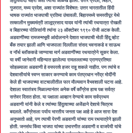
हिंदुत्ववादी चेहरा अशी त्यांची ओळख झाली. उत्तर प्रदेश, बिहार,
गुजरात, मध्य प्रदेश, अशा राज्यांत विशेषत: उत्तर भारतातील हिंदी
भाषक राज्यांत भाजपाची प्रतिमा उंचावली. बिहारमध्ये समस्तीपूर येथे
तत्कालीन मुख्यमंत्री लालूप्रसाद यादव यांनी त्यांची रथयात्रा रोखली
व बिहारच्या पोलिसांनी त्यांना २३ ऑक्टोबर १९९० रोजी अटक केली.
अडवाणींच्या रामजन्मभूमी आंदोलनाने देशात भाजपाची मोठी हिंदू व्होट
बँक तयार झाली आणि भाजपाला दिल्लीला संसद भवनाकडे व साऊथ
व नॉर्थ ब्लॉककडे जाण्याचा मार्ग अडवाणींच्या रथयात्रेने सुकर केला.
या वर्षी जानेवारी महिन्यात झालेल्या रामलल्लाच्या प्राणप्रतिष्ठा
सोहळ्याला अडवाणी हे वयपरत्वे हजर राहू शकले नाहीत. पण त्यांचे व
देशवासीयांचे स्वप्न साकार करण्याचे काम पंतप्रधान नरेंद्र मोदींनी
केले ही भाजपाच्या वाटचालीतील फार मौल्यवान वैभवशाली घटना आहे.
देशाला स्वातंत्र्य मिळाल्यानंतर अनेक वर्षे काँग्रेस हाच पक्ष सर्वत्र
सत्तेवर दिसत होता. या पक्षाला आव्हान देण्याचे काम सर्वप्रथम
अडवाणी यांनी केले व त्यांच्या हिंदुत्वाच्या अजेंडाने देशाचे चित्रच
बदलले. काँग्रेसला पर्याय भारतीय जनता पक्ष आहे हे आज सारा देश
अनुभवतो आहे, पण त्याची पेरणी अडवाणी यांच्या राम रथयात्रेने झाली
होती. जनसंघ किंवा भाजपा यांच्या उभारणीत अडवाणी व वाजपेयी यांचे