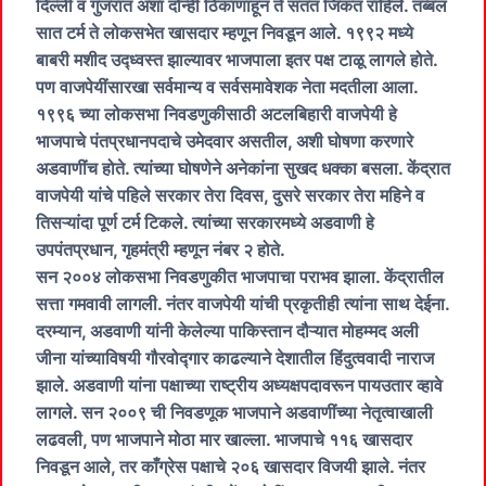
दिल्ली व गुजरात अशा दोन्ही ठिकाणाहून ते सतत जिंकत राहिले. तब्बल
सात टर्म ते लोकसभेत खासदार म्हणून निवडून आले. १९९२ मध्ये
बाबरी मशीद उद्ध्वस्त झाल्यावर भाजपाला इतर पक्ष टाळू लागले होते.
पण वाजपेयींसारखा सर्वमान्य व सर्वसमावेशक नेता मदतीला आला.
१९९६ च्या लोकसभा निवडणुकीसाठी अटलबिहारी वाजपेयी हे
भाजपाचे पंतप्रधानपदाचे उमेदवार असतील, अशी घोषणा करणारे
अडवाणींच होते. त्यांच्या घोषणेने अनेकांना सुखद धक्का बसला. केंद्रात
वाजपेयी यांचे पहिले सरकार तेरा दिवस, दुसरे सरकार तेरा महिने व
तिसऱ्यांदा पूर्ण टर्म टिकले. त्यांच्या सरकारमध्ये अडवाणी हे
उपपंतप्रधान, गृहमंत्री म्हणून नंबर २ होते.
सन २००४ लोकसभा निवडणुकीत भाजपाचा पराभव झाला. केंद्रातील
सत्ता गमवावी लागली. नंतर वाजपेयी यांची प्रकृतीही त्यांना साथ देईना.
दरम्यान, अडवाणी यांनी केलेल्या पाकिस्तान दौऱ्यात मोहम्मद अली
जीना यांच्याविषयी गौरवोद्गार काढल्याने देशातील हिंदुत्ववादी नाराज
झाले. अडवाणी यांना पक्षाच्या राष्ट्रीय अध्यक्षपदावरून पायउतार व्हावे
लागले. सन २००९ ची निवडणूक भाजपाने अडवाणींच्या नेतृत्वाखाली
लढवली, पण भाजपाने मोठा मार खाल्ला. भाजपाचे ११६ खासदार
निवडून आले, तर काँग्रेस पक्षाचे २०६ खासदार विजयी झाले. नंतर