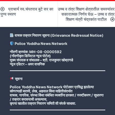
Post
प्राचार्य स्व.चंपतराव बुटे सर का
उच्च व तंत्र शिक्षण क्षेत्रातील समस्यांवर
navigation
पुण्य स्मरण
सकारात्मक निर्णय घेऊ – उच्च व तंत्र
शिक्षण मंत्री चंद्रकांत पाटील
वाचक तक्रार निवारण सूचना (Grievance Redressal Notice)
Police Yoddha News Network
नोंदणी क्रमांक: MH-08-0000592
(नोंदणीकृत डिजिटल न्यूज पोर्टल)
मुख्य संपादक व संचालक – श्री. राजकुमार खोब्रागडे
न्यूज एडिटर – अमर वासनिक
सूचना
Police Yoddha News Network पोर्टलवर प्रसिद्ध झालेल्या
कोणत्याही बातमी, लेख, अहवाल किंवा माहितीसंदर्भात
वाचक, नागरिक, संस्था किंवा संबंधित व्यक्तींना हरकत / स्पष्टीकरण / सुधारणा
/ तक्रार करावयाची असल्यास,
कृपया खालील तक्रार निवारण समिती शी संपर्क साधावा.