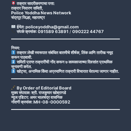
तक्रार सादरीकरणाचा पत्ता:
तक्रार निवारण समिती,
Police Yoddha News Network
चंद्रपूर जिल्हा, महाराष्ट्र
ईमेल: policeyoddha@gmail.com
संपर्क क्रमांक: 091589 63891
/
090222 44767
नियम:
तक्रार लेखी स्वरूपात संबंधित बातमीचे शीर्षक, लिंक आणि तारीख नमूद
करून पाठवावी.
समिती प्राप्त तक्रारींची नोंद करून ७ कामकाजाच्या दिवसांत प्राथमिक
सुनावणी करेल.
खोट्या, अनामिक किंवा अप्रमाणित तक्रारी विचारात घेतल्या जाणार नाहीत.
By Order of Editorial Board
मुख्य संपादक: श्री. राजकुमार खोब्रागडे
न्यूज एडिटर: अमर भालचंद्र वासनिक
नोंदणी क्रमांक: MH-08-0000592