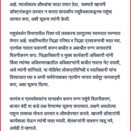
आहे. त्यासोबतच औषधांचा साठा तयार ठेवा, शक्यतो खाजगी
डॉक्टरांकडून उपचार न करता शासकीय पशुवैधकाकडूनच पशुंचा
उपचार करा, अशी सूचना त्यांनी केली.
पशुसंवर्धन विभागातील रिक्त पदे लवकरच तात्पुरत्या स्वरुपात भरण्यात
येणार आहे. सद्यस्थितीत जिल्हा परिषद व जिल्हा प्रशासनाची मदत घ्या.
प्रत्येक गावात फवारणी करुन बाधीत व अबाधीत रुग्ण जनावरांचे
विलगीकरण करा. जिल्हाधिकारी व मुख्य कार्यकारी अधिकारी यांनी
किंवा त्यांच्या अधिपत्याखालील अधिकाऱ्यांनी बाधीत गावास भेट दयावी,
असे त्यांनी सांगितले. या मोहिमेत लोकप्रतिनिधी व पदाधिकारी यांना
विश्वासात घ्या व लम्पी चर्मरोगाबाबत ग्रामीण भागात सर्वदूर जनजागृती
करा, अशा सूचना दिल्या.
सरपंच व ग्रामसेवकांना मागदर्शन करुन रुग्ण पशुंचे विलगीकरण,
बाजार बंदी या कडे लक्ष देण्याच्या सूचना कराव्यात. लक्षणे असलेल्या
पशुना तत्काळ मोफत उपचार व औषधोपचार करावे. खाजगी डॉक्टरांची
कार्यशाळा घेऊन त्यांची मदत घ्यावी. शेतकऱ्यांनी घाबरुन जावू नये,
असेही ते म्हणाले.