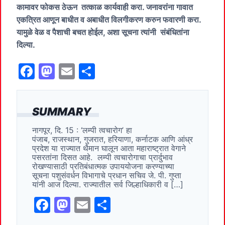
कामावर फोकस ठेऊन तत्काळ कार्यवाही करा. जनावरांना गावात
एकत्रित आणून बाधीत व अबाधीत विलगीकरण करुन फवारणी करा.
यामुळे वेळ व पैशाची बचत होईल, अशा सूचना त्यांनी संबंधितांना
दिल्या.
F
M
E
S
a
a
m
h
c
st
ai
ar
SUMMARY
e
o
l
e
नागपूर, दि. 15 : ‘लम्पी त्वचारोग’ हा
b
d
पंजाब, राजस्थान, गुजरात, हरियाणा, कर्नाटक आणि आंध्र
o
o
प्रदेश या राज्यात थैमान घालून आता महाराष्ट्रात वेगाने
पसरतांना दिसत आहे. लम्पी त्वचारोगाचा प्रार्दुभाव
o
n
रोखण्यासाठी प्रतिबंधात्मक उपाययोजना करण्याच्या
सूचना पशुसंवर्धन विभागाचे प्रधान सचिव जे. पी. गुप्ता
k
यांनी आज दिल्या. राज्यातील सर्व जिल्हाधिकारी व […]
F
M
E
S
a
a
m
h