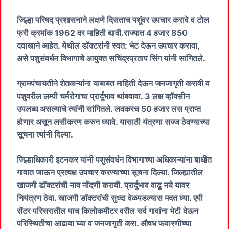
जिल्हा परिषद प्रशासनाने लक्षणे दिसताच पशुंवर उपचार करावे व टोल
फ्री क्रमांक 1962 वर माहिती द्यावी.राज्यात 4 हजार 850
दवाखाने आहेत. येथील डॉक्टरांनी स्वत: भेट देऊन उपचार करावा,
असे पशुसंवर्धन विभागाचे आयुक्त सचिंद्रप्रताप सिंग यांनी सांगितले.
ग्रामपंचायतीने शेतकऱ्यांना याबाबत माहिती देऊन जनजागृती करावी व
पशुवरील लम्पी चर्मरोगाचा प्रार्दुभाव थांबवावा. 3 लक्ष व्हॉक्सीन
उपलब्ध असल्याचे त्यांनी सांगितले. लवकरच 50 हजार लस प्राप्त
होणार असून लसीकरण करुन घ्यावे. यासाठी यंत्रणा सज्ज ठेवण्याच्या
सूचना त्यांनी दिल्या.
जिल्हाधिकारी इटनकर यांनी पशुसंवर्धन विभागाच्या अधिकाऱ्यांना बाधीत
गावात जाऊन प्रत्यक्ष उपचार करण्याच्या सूचना दिल्या. जिल्ह्यातील
खाजगी डॉक्टरांची नाव नोंदणी करावी. प्रार्दुभाव वाढू नये यावर
नियंत्रण ठेवा. खाजगी डॉक्टरांची सुध्दा वेळपडल्यास मदत घ्या. एपी
सेंटर परिसरातील पाच किलोकमीटर वरील सर्व गावांना भेटी देऊन
परिस्थितीचा आढावा घ्या व जनजागृती करा. औषध फवारणीच्या