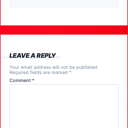
c
st
ai
ar
e
o
l
e
b
d
o
o
o
n
k
LEAVE A REPLY
Your email address will not be published.
Required fields are marked
*
Comment
*