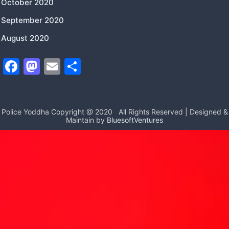
October 2020
September 2020
August 2020
F
M
E
S
a
a
m
h
c
st
ai
ar
e
o
l
e
Police Yoddha Copyright @ 2020
All Rights Reserved | Designed &
Maintain by
BluesoftVentures
b
d
o
o
o
n
k