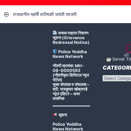
Post
राजधानीत महर्षि वाल्मिकी जयंती साजरी
navigation
वाचक तक्रार निवारण
सूचना (Grievance
Redressal Notice)
Police Yoddha
T
News Network
Server Ti
नोंदणी क्रमांक: MH-
CATEGORI
08-0000592
(नोंदणीकृत डिजिटल न्यूज
Categories
पोर्टल)
मुख्य संपादक व संचालक –
श्री. राजकुमार खोब्रागडे
न्यूज एडिटर – अमर
वासनिक
सूचना
Police Yoddha
News Network