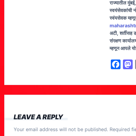
राज्यातील मुंबई
स्वयंसेवकांची नो
स्वंयसेवक म्हणू
maharashtr
अटी
,
शर्तीसह ड
संरक्षण कार्या
म्हणून आपले यो
F
a
c
e
b
o
LEAVE A REPLY
o
Your email address will not be published.
Required f
k