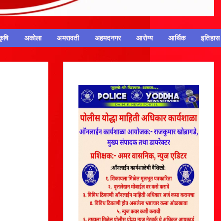
कृषि
अकोला
अमरावती
अहमदनगर
आरोग्य
आर्थिक
इतिहास