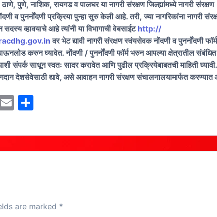
,
ठाणे
,
पुणे
,
नाशिक
,
रा
यगड व पालघर या नागरी संरक्षण जिल्ह्यांमध्ये नागरी संरक्षण
ंदणी व पुनर्नोंदणी प्रक्रिया पुन्हा सुरु केली आहे. तरी
,
ज्या नागरिकांना नागरी संरक
न सदस्य व्हावयाचे आहे त्यांनी या विभागाची वेबसाईट
http://
acdhg.gov.in
वर भेट द्यावी नागरी संरक्षण स्वंयसेवक नोंदणी व पुनर्नोंदणी फॉर्म
ाऊनलोड करुन घ्यावेत. नोंदणी / पुनर्नोंदणी फॉर्म भरुन आपल्या क्षेत्रातील संबंधित
लयाशी संपर्क साधून स्वतः सादर करावेत आणि पुढील प्रक्रियेबाबतची माहिती घ्यावी
गदान देशसेवेसाठी द्यावे, असे आवाहन नागरी संरक्षण संचालनालयामार्फत करण्यात
M
E
S
a
m
h
st
ai
ar
o
l
e
d
o
n
ields are marked
*