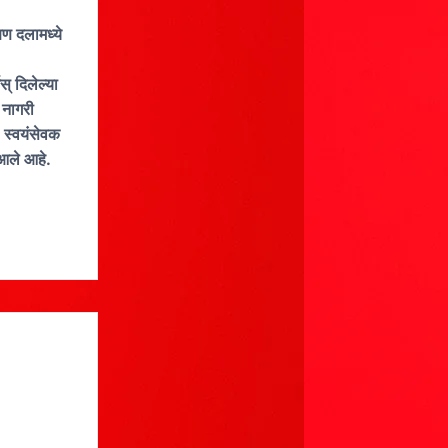
्षण दलामध्ये
स् दिलेल्या
 नागरी
. स्वयंसेवक
 आले आहे.