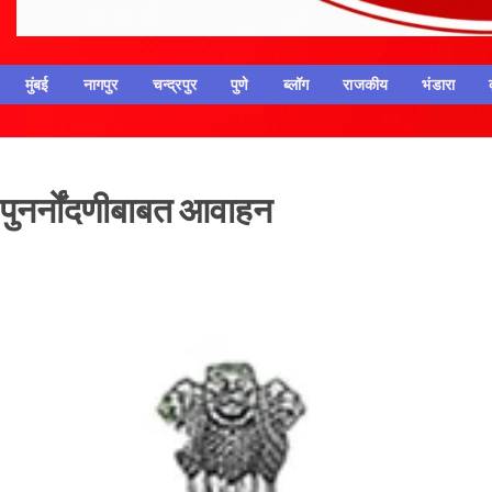
मुंबई
नागपुर
चन्द्रपुर
पुणे
ब्लॉग
राजकीय
भंडारा
व पुनर्नोंदणीबाबत आवाहन