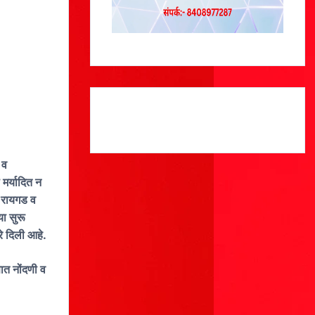
 व
 मर्यादित न
,
रा
यगड व
या सुरू
े दिली आहे.
ात नोंदणी व