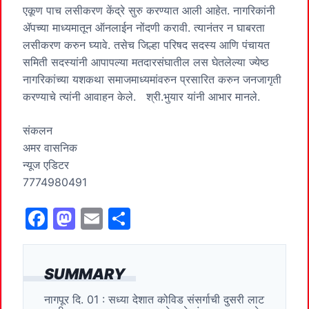
एकूण पाच लसीकरण केंद्रे सुरु करण्यात आली आहेत. नागरिकांनी
ॲपच्या माध्यमातून ऑनलाईन नोंदणी करावी. त्यानंतर न घाबरता
लसीकरण करुन घ्यावे. तसेच जिल्हा परिषद सदस्य आणि पंचायत
समिती सदस्यांनी आपापल्या मतदारसंघातील लस घेतलेल्या ज्येष्ठ
नागरिकांच्या यशकथा समाजमाध्यमांवरुन प्रसारित करुन जनजागृती
करण्याचे त्यांनी आवाहन केले. श्री.भुयार यांनी आभार मानले.
संकलन
अमर वासनिक
न्यूज एडिटर
7774980491
F
M
E
S
a
a
m
h
c
st
ai
ar
SUMMARY
e
o
l
e
नागपूर दि. 01 : सध्या देशात कोविड संसर्गाची दुसरी लाट
b
d