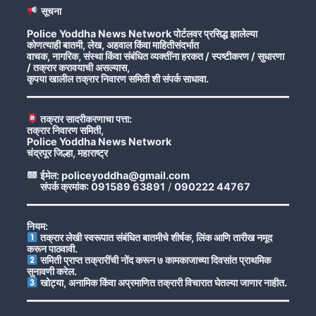
सूचना
Police Yoddha News Network पोर्टलवर प्रसिद्ध झालेल्या
कोणत्याही बातमी, लेख, अहवाल किंवा माहितीसंदर्भात
वाचक, नागरिक, संस्था किंवा संबंधित व्यक्तींना हरकत / स्पष्टीकरण / सुधारणा
/ तक्रार करावयाची असल्यास,
कृपया खालील तक्रार निवारण समिती शी संपर्क साधावा.
तक्रार सादरीकरणाचा पत्ता:
तक्रार निवारण समिती,
Police Yoddha News Network
चंद्रपूर जिल्हा, महाराष्ट्र
ईमेल: policeyoddha@gmail.com
संपर्क क्रमांक: 091589 63891
/
090222 44767
नियम:
तक्रार लेखी स्वरूपात संबंधित बातमीचे शीर्षक, लिंक आणि तारीख नमूद
करून पाठवावी.
समिती प्राप्त तक्रारींची नोंद करून ७ कामकाजाच्या दिवसांत प्राथमिक
सुनावणी करेल.
खोट्या, अनामिक किंवा अप्रमाणित तक्रारी विचारात घेतल्या जाणार नाहीत.