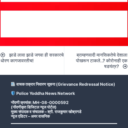
Post
झाडे लावा झाडे जगवा ही सरकारचे
ब्राम्हणवादी मानसिकतेचे देशाला
navigation
धोरण कागजावरतीच!
पोखरून टाकले..? कोरोनाही एक
षडयंत्र?
वाचक तक्रार निवारण सूचना (Grievance Redressal Notice)
Police Yoddha News Network
नोंदणी क्रमांक: MH-08-0000592
(नोंदणीकृत डिजिटल न्यूज पोर्टल)
मुख्य संपादक व संचालक – श्री. राजकुमार खोब्रागडे
न्यूज एडिटर – अमर वासनिक