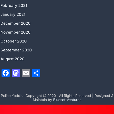
February 2021
January 2021
December 2020
November 2020
October 2020
September 2020
August 2020
F
M
E
S
a
a
m
h
c
st
ai
ar
e
o
l
e
Police Yoddha Copyright @ 2020
All Rights Reserved | Designed &
Maintain by
BluesoftVentures
b
d
o
o