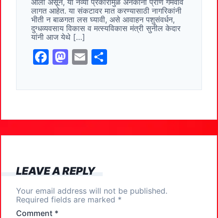
आली असून, या नव्या प्रकारामुळे अनेकांना प्राण गमवावे
o
o
लागत आहेत. या संकटावर मात करण्यासाठी नागरिकांनी
भीती न बाळगता लस घ्यावी, असे आवाहन पशुसंवर्धन,
o
n
दुग्धव्यवसाय विकास व मत्स्यविकास मंत्री सुनील केदार
यांनी आज येथे […]
k
F
M
E
S
a
a
m
h
c
st
ai
ar
e
o
l
e
b
d
o
o
o
n
k
LEAVE A REPLY
Your email address will not be published.
Required fields are marked
*
Comment
*