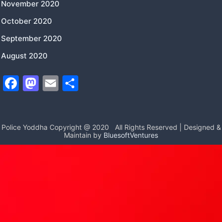
November 2020
October 2020
September 2020
August 2020
F
M
E
S
a
a
m
h
c
st
ai
ar
e
o
l
e
Police Yoddha Copyright @ 2020
All Rights Reserved | Designed &
Maintain by
BluesoftVentures
b
d
o
o
o
n
k