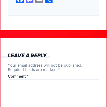
a
a
m
h
c
st
ai
ar
e
o
l
e
b
d
o
o
o
n
k
LEAVE A REPLY
Your email address will not be published.
Required fields are marked
*
Comment
*