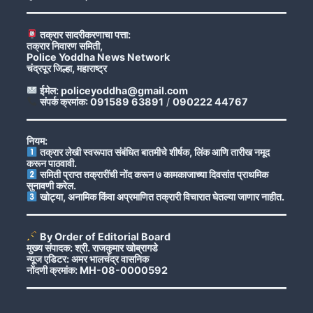
तक्रार सादरीकरणाचा पत्ता:
तक्रार निवारण समिती,
Police Yoddha News Network
चंद्रपूर जिल्हा, महाराष्ट्र
ईमेल: policeyoddha@gmail.com
संपर्क क्रमांक: 091589 63891
/
090222 44767
नियम:
तक्रार लेखी स्वरूपात संबंधित बातमीचे शीर्षक, लिंक आणि तारीख नमूद
करून पाठवावी.
समिती प्राप्त तक्रारींची नोंद करून ७ कामकाजाच्या दिवसांत प्राथमिक
सुनावणी करेल.
खोट्या, अनामिक किंवा अप्रमाणित तक्रारी विचारात घेतल्या जाणार नाहीत.
By Order of Editorial Board
मुख्य संपादक: श्री. राजकुमार खोब्रागडे
न्यूज एडिटर: अमर भालचंद्र वासनिक
नोंदणी क्रमांक: MH-08-0000592