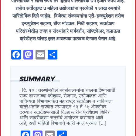
पारितोषिक १ लाख रुपये तर द्वितीय पारितोषिक ७५ हजार रुपये आहे.
तसेच सर्वोत्कृष्ट ७ महिला उद्योजकांना प्रत्येकी १ लाख रुपयांचे
पारितोषिक दिले जाईल. विजेत्या संकल्पनांना प्री-इन्क्युबेशन तसेच
इन्क्युबेशन सहाय्य, बीज भांडवल, निधी सहाय्य, स्टार्टअप
परिसंस्थेतील तज्ज्ञ व संस्थांद्वारे मार्गदर्शन, सॉफ्टवेअर, क्लाऊड
क्रेडीट्स यांसह इतर आवश्यक पाठबळ देण्यात येणार आहे.
F
M
E
S
a
a
m
h
c
st
ai
ar
SUMMARY
e
o
l
e
, दि. १२ : तरुणांमधील नवसंकल्पनांना चालना देण्यासाठी
b
d
राज्य शासनाच्या कौशल्य, रोजगार, उद्योजकता आणि
o
o
नाविन्यता विभागामार्फत महाराष्ट्र स्टार्टअप व नाविन्यता
यात्रेअंतर्गत राज्यात उद्यापासून १३ ते १४ ऑक्टोबर
o
n
दरम्यान स्टार्टअप्ससाठी जिल्हास्तरीय प्रशिक्षण शिबिर
आणि सादरीकरण सत्रांचे आयोजन करण्यात आले
k
आहे, अशी माहिती विभागाचे मंत्री मंगल प्रभात […]
F
M
E
S