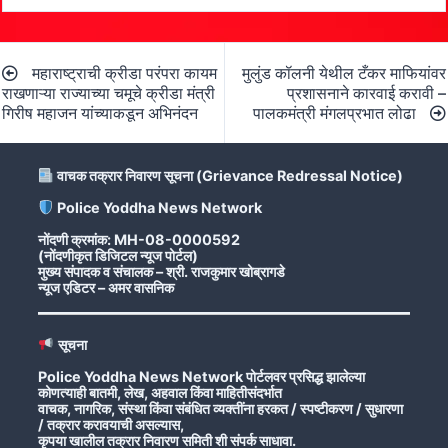
Post
महाराष्ट्राची क्रीडा परंपरा कायम
मुलुंड कॉलनी येथील टँकर माफियांवर
navigation
राखणाऱ्या राज्याच्या चमूचे क्रीडा मंत्री
प्रशासनाने कारवाई करावी –
गिरीष महाजन यांच्याकडून अभिनंदन
पालकमंत्री मंगलप्रभात लोढा
वाचक तक्रार निवारण सूचना (Grievance Redressal Notice)
Police Yoddha News Network
नोंदणी क्रमांक: MH-08-0000592
(नोंदणीकृत डिजिटल न्यूज पोर्टल)
मुख्य संपादक व संचालक – श्री. राजकुमार खोब्रागडे
न्यूज एडिटर – अमर वासनिक
सूचना
Police Yoddha News Network पोर्टलवर प्रसिद्ध झालेल्या
कोणत्याही बातमी, लेख, अहवाल किंवा माहितीसंदर्भात
वाचक, नागरिक, संस्था किंवा संबंधित व्यक्तींना हरकत / स्पष्टीकरण / सुधारणा
/ तक्रार करावयाची असल्यास,
कृपया खालील तक्रार निवारण समिती शी संपर्क साधावा.