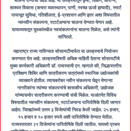
चालना देण्याचा उद्देश आहे. या उपक्रमातून कृषी, शिक्षण, आरोग्य,
शाश्वत विकास (कचरा व्यवस्थापन, पाणी, स्वच्छ ऊर्जा इत्यादी), स्मार्ट
पायाभूत सुविधा, गतिशीलता, ई-प्रशासन आणि इतर अशा विषयातील
नवनवीन संकल्पना, स्टार्टअप्सना चालना देण्यात येणार आहे.
यामाध्यमातून युवकांमधील नवसंकल्पनांना चालना मिळेल, असे त्यांनी
सांगितले.
महाराष्ट्र राज्य नाविन्यता सोसायटीमार्फत या उपक्रमाचे नियोजन
करण्यात येत आहे. उपक्रमाविषयी अधिक माहिती देताना सोसायटीचे
मुख्य कार्यकारी अधिकारी डॉ. रामास्वामी एन. म्हणाले की, जिल्हास्तरीय
प्रशिक्षण शिबिर आणि सादरीकरण सत्रांमध्ये स्थानिक उद्योजकांची
व्याख्याने होतील. त्याचबरोबर नवीन संकल्पना घेवून येणाऱ्या
नागरीकांना त्यांच्या संकल्पनांचे शासकीय अधिकारी, उद्योजक
यांच्यासमोर सादरीकरण करण्याची संधी मिळेल. याअंतर्गत विविध
विषयातील नवनवीन संकल्पना, स्टार्टअप्सना पारितोषिके दिली जाणार
आहेत. जिल्ह्यांमध्ये उत्तम ३ विजेत्यांची निवड केली जाईल. २५ हजार,
१५ हजार व १० हजार रुपये अशी पारितोषिके देण्यात येतील.
राज्यस्तरावर २१ विजेत्यांना पारितोषिके दिली जातील. यामध्ये प्रथम