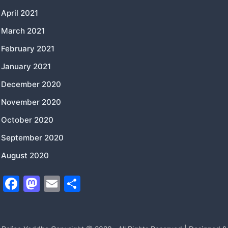
April 2021
March 2021
February 2021
January 2021
December 2020
November 2020
October 2020
September 2020
August 2020
F
M
E
S
a
a
m
h
c
st
ai
ar