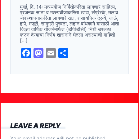
e
o
l
e
मुंबई, दि. 14: मत्स्यबीज निर्मितीकरिता लागणारे साहित्य,
b
d
प्रजनक साठा व मत्स्यबीजाकरिता खाद्य, संप्रेरके, तलाव
o
o
व्यवस्थापनाकरिता लागणारे खत, रासायनिक द्रव्ये, जाळे,
हापे, मजूरी, सामुग्री पुरवठा, लहान बांधकामे यासाठी आता
o
n
जिल्हा वार्षिक योजनेमार्फत (डीपीडीसी) निधी उपलब्ध
करुन देण्याचा निर्णय शासनाने घेतला असल्याची माहिती
k
[…]
F
M
E
S
a
a
m
h
c
st
ai
ar
e
o
l
e
b
d
o
o
o
n
k
LEAVE A REPLY
Your email address will not be published.