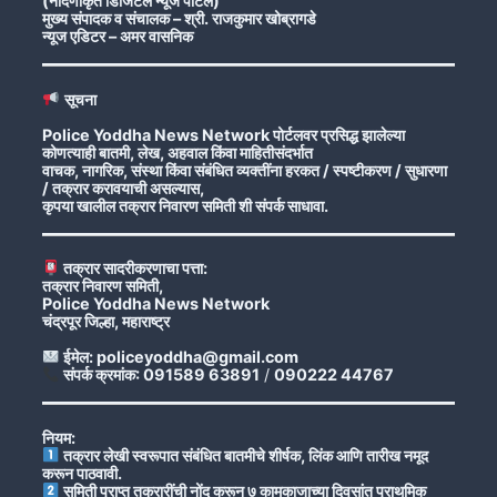
(नोंदणीकृत डिजिटल न्यूज पोर्टल)
मुख्य संपादक व संचालक – श्री. राजकुमार खोब्रागडे
न्यूज एडिटर – अमर वासनिक
सूचना
Police Yoddha News Network पोर्टलवर प्रसिद्ध झालेल्या
कोणत्याही बातमी, लेख, अहवाल किंवा माहितीसंदर्भात
वाचक, नागरिक, संस्था किंवा संबंधित व्यक्तींना हरकत / स्पष्टीकरण / सुधारणा
/ तक्रार करावयाची असल्यास,
कृपया खालील तक्रार निवारण समिती शी संपर्क साधावा.
तक्रार सादरीकरणाचा पत्ता:
तक्रार निवारण समिती,
Police Yoddha News Network
चंद्रपूर जिल्हा, महाराष्ट्र
ईमेल: policeyoddha@gmail.com
संपर्क क्रमांक: 091589 63891
/
090222 44767
नियम:
तक्रार लेखी स्वरूपात संबंधित बातमीचे शीर्षक, लिंक आणि तारीख नमूद
करून पाठवावी.
समिती प्राप्त तक्रारींची नोंद करून ७ कामकाजाच्या दिवसांत प्राथमिक