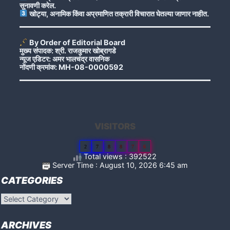
सुनावणी करेल.
खोट्या, अनामिक किंवा अप्रमाणित तक्रारी विचारात घेतल्या जाणार नाहीत.
By Order of Editorial Board
मुख्य संपादक: श्री. राजकुमार खोब्रागडे
न्यूज एडिटर: अमर भालचंद्र वासनिक
नोंदणी क्रमांक: MH-08-0000592
VISITORS
2
7
8
8
7
6
Total views : 392522
Server Time : August 10, 2026 6:45 am
CATEGORIES
Categories
ARCHIVES