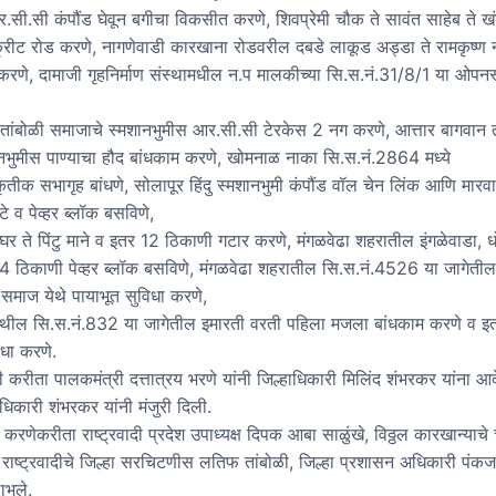
आर.सी.सी कंपौंड घेवून बगीचा विकसीत करणे, शिवप्रेमी चौक ते सावंत साहेब ते खं
ॉंक्रीट रोड करणे, नागणेवाडी कारखाना रोडवरील दबडे लाकूड अड्डा ते रामकृष्ण 
 करणे, दामाजी गृहनिर्माण संस्थामधील न.प मालकीच्या सि.स.नं.31/8/1 या ओपनस्
 तांबोळी समाजाचे स्मशानभुमीस आर.सी.सी टेरकेस 2 नग करणे, आत्तार बागवान त
नभुमीस पाण्याचा हौद बांधकाम करणे, खोमनाळ नाका सि.स.नं.2864 मध्ये
ृतीक सभागृह बांधणे, सोलापूर हिंदु स्मशानभुमी कंपौंड वॉल चेन लिंक आणि मार
े व पेव्हर ब्लॉक बसविणे,
 घर ते पिंटु माने व इतर 12 ठिकाणी गटार करणे, मंगळवेढा शहरातील इंगळेवाडा, ध
 ठिकाणी पेव्हर ब्लॉक बसविणे, मंगळवेढा शहरातील सि.स.नं.4526 या जागेतील
 समाज येथे पायाभूत सुविधा करणे,
येथील सि.स.नं.832 या जागेतील इमारती वरती पहिला मजला बांधकाम करणे व इ
िधा करणे.
ी करीता पालकमंत्री दत्तात्रय भरणे यांनी जिल्हाधिकारी मिलिंद शंभरकर यांना आ
ाधिकारी शंभरकर यांनी मंजुरी दिली.
 करणेकरीता राष्ट्रवादी प्रदेश उपाध्यक्ष दिपक आबा साळुंखे, विठ्ठल कारखान्याच
राष्ट्रवादीचे जिल्हा सरचिटणीस लतिफ तांबोळी, जिल्हा प्रशासन अधिकारी पंक
ाभले.