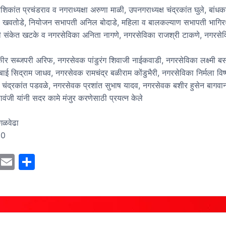
िशिकांत प्रचंडराव व नगराध्यक्षा अरुणा माळी, उपनगराध्यक्ष चंद्रकांत घुले, बांध
 खवतोडे, नियोजन सभापती अनिल बोदाडे, महिला व बालकल्याण सभापती भागिरथ
 संकेत खटके व नगरसेविका अनिता नागणे, नगरसेविका राजश्री टाकणे, नगरसेव
 सब्जपरी अरिफ, नगरसेवक पांडुरंग शिवाजी नाईकवाडी, नगरसेविका लक्ष्मी बसप्पा
ाई सिद्राम जाधव, नगरसेवक रामचंद्र बळीराम कोंडुभैरी, नगरसेविका निर्मला विष्ण
चंद्रकांत पडवळे, नगरसेवक प्रशांत सुभाष यादव, नगरसेवक बशीर हुसेन बागव
ंजी यांनी सदर कामे मंजुर करणेसाठी प्रयत्न केले
गळवेढा
50
M
E
S
a
m
h
st
ai
ar
o
l
e