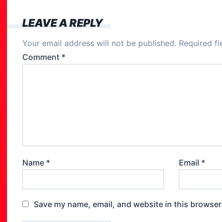
b
o
LEAVE A REPLY
o
Your email address will not be published.
Required f
k
Comment
*
Name
*
Email
*
Save my name, email, and website in this browser