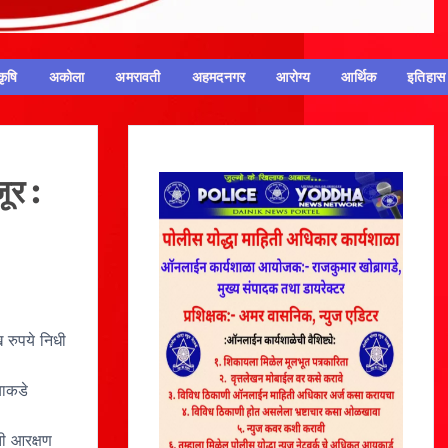
कृषि
अकोला
अमरावती
अहमदनगर
आरोग्य
आर्थिक
इतिहास
ूर :
 रुपये निधी
याकडे
ी आरक्षण