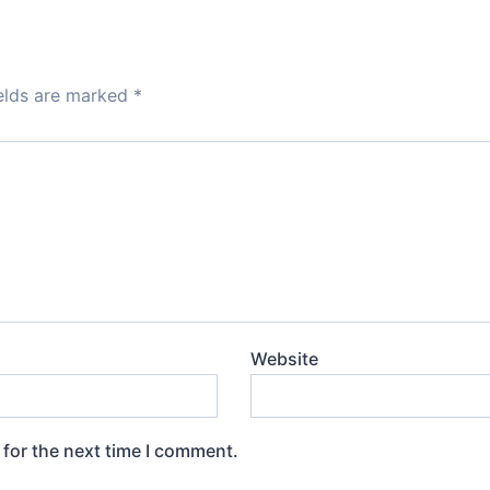
d
o
n
ields are marked
*
Website
 for the next time I comment.