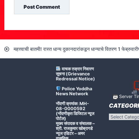
Post
महत्त्वाची बातमी! रास्त धान्य दुकानदारांकडून धान्याचे वितरण 1 फेब्रुवार
navigation
वाचक तक्रार निवारण
सूचना (Grievance
Redressal Notice)
Police Yoddha
T
News Network
Server Ti
नोंदणी क्रमांक: MH-
CATEGORI
08-0000592
(नोंदणीकृत डिजिटल न्यूज
Categories
पोर्टल)
मुख्य संपादक व संचालक –
श्री. राजकुमार खोब्रागडे
न्यूज एडिटर – अमर
वासनिक