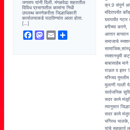
जगताप यांनी दिली. मंगळवेढा शहरातील
क्र.9 संपुर्ण 
विविध प्रभागातील कामांना निधी
मंदिरापर्यंत क
उपलब्ध करणेकरीता जिल्हाधिकारी
कार्यालयाकडे पाठविण्यांत आला होता.
घरापर्यंत गटार
[…]
बगीच्या करणे,
F
M
E
S
आत्तार बागवान
समाजाचे स्मशा
a
a
m
h
सामाजिक,सांस्क
c
st
ai
ar
स्मशानभुमी कट्ट
e
o
l
e
बाबासाहेब माने
b
d
राऊत व इतर 14
मस्जिद मुस्लीम
o
o
मुलाणी गल्ली 
o
n
सार्वजनिक सुव
k
सदर कामे मंजूर
त्यानुसार जिल्ह
सदर कामे मंजुर
भगिरथ भालके, 
यांचे सहकार्य ल