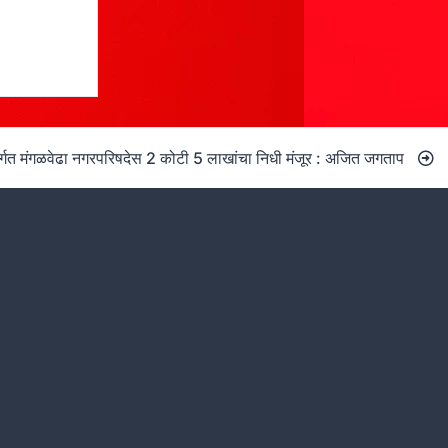
र्गत मंगळवेढा नगरपरिषदेस 2 कोटी 5 लाखांचा निधी मंजूर : अजित जगताप