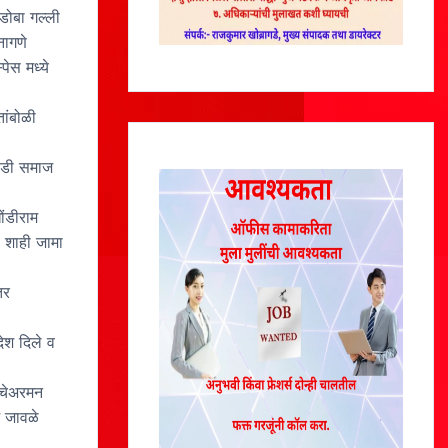
डोबा गल्ली
नागणे
पेस मध्ये
ांबोळी
वाडी समाज
ोंडीराम
 शाही जामा
तर
देश दिले व
े चेअरमन
ज जावळे