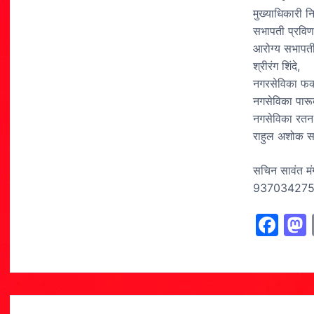
मुख्याधिकारी न
सभापती प्रविण
आरोग्य सभापती
श्रीरंग शिंदे,
नगरसेविका फकीर
नगसेविका पारूब
नगसेविका रतन 
राहुल अशोक साव
सचिन सावंत मं
93703427
F
a
c
e