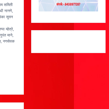
काम समिती
ी नागणे,
िका सुमन
 म्हेत्रे,
ुपंत माने,
ान, नगसेवक