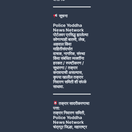
सूचना
Police Yoddha
News Network
पोर्टलवर प्रसिद्ध झालेल्या
कोणत्याही बातमी, लेख,
अहवाल किंवा
माहितीसंदर्भात
वाचक, नागरिक, संस्था
किंवा संबंधित व्यक्तींना
हरकत / स्पष्टीकरण /
सुधारणा / तक्रार
करावयाची असल्यास,
कृपया खालील तक्रार
निवारण समिती शी संपर्क
साधावा.
तक्रार सादरीकरणाचा
पत्ता:
तक्रार निवारण समिती,
Police Yoddha
News Network
चंद्रपूर जिल्हा, महाराष्ट्र