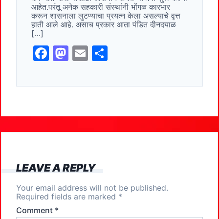
o
o
आहेत.परंतू अनेक सहकारी संस्थांनी भोंगळ कारभार
o
n
करून शासनाला लुटण्याचा प्रयत्न केला असल्याचे वृत्त
हाती आले आहे. असाच प्रकार आता पंडित दीनदयाळ
k
[…]
F
M
E
S
a
a
m
h
c
st
ai
ar
e
o
l
e
b
d
o
o
o
n
k
LEAVE A REPLY
Your email address will not be published.
Required fields are marked
*
Comment
*