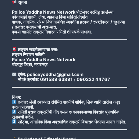
सूचना
Police Yoddha News Network पोर्टलवर प्रसिद्ध झालेल्या
कोणत्याही बातमी, लेख, अहवाल किंवा माहितीसंदर्भात
वाचक, नागरिक, संस्था किंवा संबंधित व्यक्तींना हरकत / स्पष्टीकरण / सुधारणा
/ तक्रार करावयाची असल्यास,
कृपया खालील तक्रार निवारण समिती शी संपर्क साधावा.
तक्रार सादरीकरणाचा पत्ता:
तक्रार निवारण समिती,
Police Yoddha News Network
चंद्रपूर जिल्हा, महाराष्ट्र
ईमेल: policeyoddha@gmail.com
संपर्क क्रमांक: 091589 63891
/
090222 44767
नियम:
तक्रार लेखी स्वरूपात संबंधित बातमीचे शीर्षक, लिंक आणि तारीख नमूद
करून पाठवावी.
समिती प्राप्त तक्रारींची नोंद करून ७ कामकाजाच्या दिवसांत प्राथमिक
सुनावणी करेल.
खोट्या, अनामिक किंवा अप्रमाणित तक्रारी विचारात घेतल्या जाणार नाहीत.