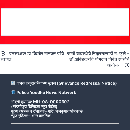
Post
वनसंरक्षक डॉ.किशोर मानकर यांचे
जाती व्यवस्थेचे निर्मूलनासाठी म. फुले –
navigation
स्वागत
डॉ.आंबेडकरांचे योगदान निबंध स्पर्धाचे
आयोजन
वाचक तक्रार निवारण सूचना (Grievance Redressal Notice)
Police Yoddha News Network
नोंदणी क्रमांक: MH-08-0000592
(नोंदणीकृत डिजिटल न्यूज पोर्टल)
मुख्य संपादक व संचालक – श्री. राजकुमार खोब्रागडे
न्यूज एडिटर – अमर वासनिक