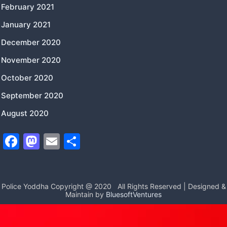
February 2021
January 2021
December 2020
November 2020
October 2020
September 2020
August 2020
F
M
E
S
a
a
m
h
c
st
ai
ar
e
o
l
e
Police Yoddha Copyright @ 2020
All Rights Reserved | Designed &
Maintain by
BluesoftVentures
b
d
o
o