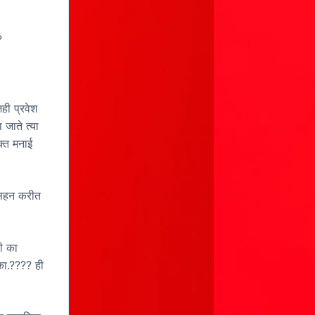
?
जही प्रवेश
जाते त्या
सक्त मनाई
 सहन करीत
ही का
का.???? ही