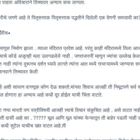
 न पाहता अविचाराने तिच्यावर अन्याय करू लागला.
ीचे जगणे आहे ते पितृसत्ताक पितृसत्ताक पद्धतीने दिलेली एक देणगी समजावी का
दैवीच▪
माणूस निर्माण झाला . त्याला मंदिरात प्रवेश आहे. परंतु काही मंदिरामध्ये तिला आ
याचे कोडे अजूनही मला उलगडलेले नाही . जगतजननीं म्हणून ज्यांचा उल्लेख केला 
वेश नाही त्यांना दुरूनच दर्शन घ्यावे लागते त्यांना आत मध्ये गाभाऱ्यामध्ये जाण्यास 
मानवाने तिच्यावर केली
्हे अशी सापत्न वागणूक कोण देऊ शकतो.मांनवा शिवाय आजही ती निमूटपणे सर्व
ील होणारा हा अन्याय आहे कधी दूर होईल याची चिंता वाटते.
ा गप्पा मारतो पण स्त्रीविषयी आजही त्याचे विचार संकुचित आहे . असे वाटत ना
 दासी आहे का . ????? चूल आणि मूल यांच्या फेऱ्यातून ती बाहेर पडली नाही 
 कधी सुटेल याचीच खंत वाटत आहे.ती