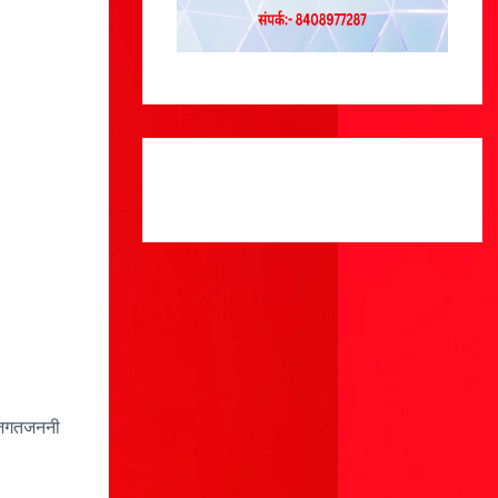
ी जगतजननी