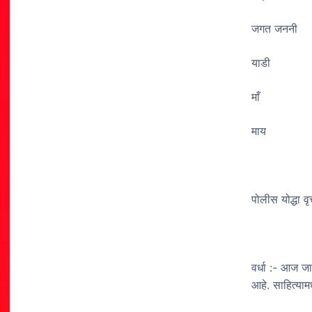
जगत जननी
याडी
माँ
माय
पोलीस योद्धा वृत
वर्धा :- आज ज
आहे. साहित्याम