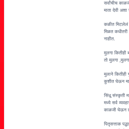
सर्वांचीच काळ
माता देवी अशा श
कळीत मिटलेलं
मिळत कधीतरी आ
नाहीत.
मुलगा कितीही
तो मुलगा ,मुल
मुलाने कितीही 
कुशीत घेऊन मा
सिंधू संस्कृती 
मध्ये सर्व व्य
काळजी घेऊन त्
पितृसत्ताक पद्