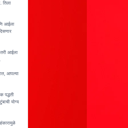
. तिला
आणि आईला
 दिसणार
 तरी आईला
.
रात, आपल्या
ाक पद्धती
ंबाची योग्य
ंकारामुळे