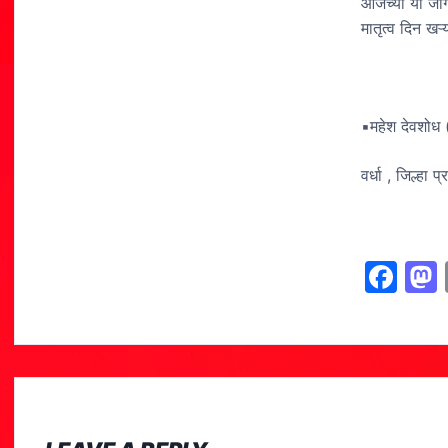
आजच्या या जागत
मातृत्व दिन खऱ
▪महेश देवशोध 
वर्धा , जिल्हा प
F
a
c
e
b
o