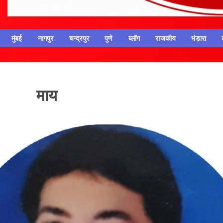
मुंबई
नागपुर
चन्द्रपुर
पुणे
ब्लॉग
राजकीय
भंडारा
ँ माय