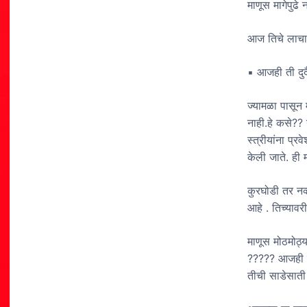
माणूस मागेपुढे
आज तिचे लाचार
▪ आजही ती दुर्
ज्यामळा पासून 
नाही.हे कसे?? 
स्त्रीयांना प्र
केली जाते. ही 
कुरघोडी तर नव
आहे . तिच्यावर
माणूस मोठमोठ्य
????? आजही ती
तीची साडेसाती