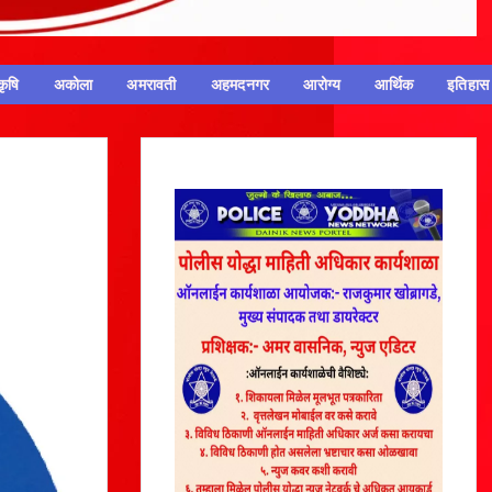
कृषि
अकोला
अमरावती
अहमदनगर
आरोग्य
आर्थिक
इतिहास