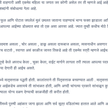
जी वाहणारी अशी एकमेव महिला या जगात जर कोणी असेल तर ती म्हणजे आई आहे
ब्दांनी संबोधल्या गेला आहे.
 फुल आणि पोटात जपलेलं मुलं उमलत जाताना पाहण्याचं भाग्य फक्त झाडाला 
पल्या आईच्या डोळ्यात बघा तो एक असा आरसा आहे. ज्यात तुम्ही कधीच मोठे
 बदमाश असला , चोर असला , डाकू असला दारूबाज असला, व्यसनाधीन असणार
गाच वाटतो , स्वागत असं काळीज जास्त तिकडे आहे ती एकमेव स्त्री म्हणजे आईच
गुन्हे केले अपराध केला , चुका केला, वाईट मार्गाने लागला तरी त्याला आपल्या पद
या देणारी ही आईच असते.
मध्ये मातृसत्ताक पद्धती होती. कालांतराने ती पितृसत्ताक बनवण्यात आली . मातृसत्त
वहार आईकडेच असायचे ती सांभाळत होती, आणि अगदी चांगल्या प्रकारे सांभाळून कुटु
याला योग्य वळण देण्याची काळजीही ती करीत होती.
धतीमध्ये पुरुषी अहंकार जागा झाला आणि सर्व सूत्र वडिलांच्या हातात आले आणि अह