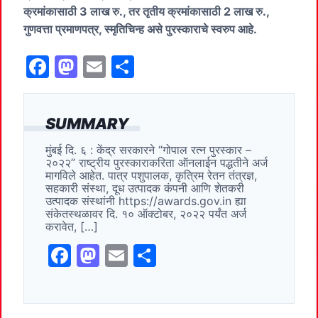
क्रमांकासाठी 3 लाख रु., तर तृतीय क्रमांकासाठी 2 लाख रु.,
गुणवत्ता प्रमाणपत्र, स्मृतिचिन्ह असे पुरस्काराचे स्वरुप आहे.
F
M
E
S
a
a
m
h
c
st
ai
ar
SUMMARY
e
o
l
e
मुंबई दि. ६ : केंद्र सरकारने “गोपाल रत्न पुरस्कार –
b
d
२०२२” राष्ट्रीय पुरस्काराकरिता ऑनलाईन पद्धतीने अर्ज
o
o
मागविले आहेत. पात्र पशुपालक, कृत्रिम रेतन तंत्रज्ञ,
सहकारी संस्था, दूध उत्पादक कंपनी आणि शेतकरी
o
n
उत्पादक संस्थांनी https://awards.gov.in ह्या
संकेतस्थळावर दि. १० ऑक्टोबर, २०२२ पर्यंत अर्ज
k
करावेत, […]
F
M
E
S
a
a
m
h
c
st
ai
ar