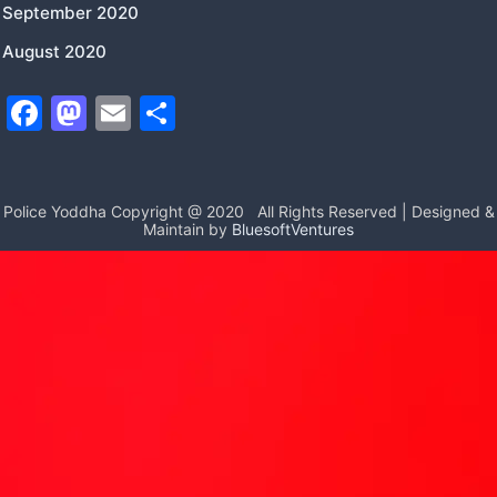
September 2020
August 2020
F
M
E
S
a
a
m
h
c
st
ai
ar
e
o
l
e
Police Yoddha Copyright @ 2020
All Rights Reserved | Designed &
Maintain by
BluesoftVentures
b
d
o
o
o
n
k