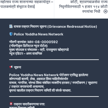
महोत्सव राज्य शासनाच्या सहकार्यातून –
कोटी, श्रावणबाळसेवा राज्य
पालकमंत्री शंभूराज देसाई
निवृत्तीवेतनसाठी १ हजार १९४ कोटी
रुपयांचा निधी
वाचक तक्रार निवारण सूचना (Grievance Redressal Notice)
Police Yoddha News Network
नोंदणी क्रमांक: MH-08-0000592
(नोंदणीकृत डिजिटल न्यूज पोर्टल)
मुख्य संपादक व संचालक – श्री. राजकुमार खोब्रागडे
न्यूज एडिटर – अमर वासनिक
सूचना
Police Yoddha News Network पोर्टलवर प्रसिद्ध झालेल्या
कोणत्याही बातमी, लेख, अहवाल किंवा माहितीसंदर्भात
वाचक, नागरिक, संस्था किंवा संबंधित व्यक्तींना हरकत / स्पष्टीकरण / सुधारणा
/ तक्रार करावयाची असल्यास,
कृपया खालील तक्रार निवारण समिती शी संपर्क साधावा.
तक्रार सादरीकरणाचा पत्ता:
तक्रार निवारण समिती,