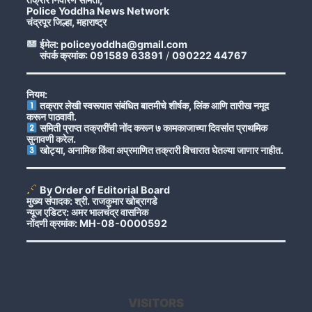
Police Yoddha News Network
चंद्रपूर जिल्हा, महाराष्ट्र
ईमेल: policeyoddha@gmail.com
संपर्क क्रमांक: 091589 63891
/
090222 44767
नियम:
तक्रार लेखी स्वरूपात संबंधित बातमीचे शीर्षक, लिंक आणि तारीख नमूद
करून पाठवावी.
समिती प्राप्त तक्रारींची नोंद करून ७ कामकाजाच्या दिवसांत प्राथमिक
सुनावणी करेल.
खोट्या, अनामिक किंवा अप्रमाणित तक्रारी विचारात घेतल्या जाणार नाहीत.
By Order of Editorial Board
मुख्य संपादक: श्री. राजकुमार खोब्रागडे
न्यूज एडिटर: अमर भालचंद्र वासनिक
नोंदणी क्रमांक: MH-08-0000592
VISITORS