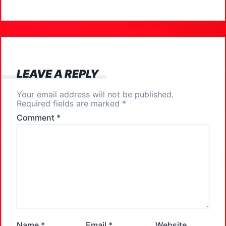
e
o
l
e
b
d
o
o
o
n
k
LEAVE A REPLY
Your email address will not be published.
Required fields are marked
*
Comment
*
Name
*
Email
*
Website