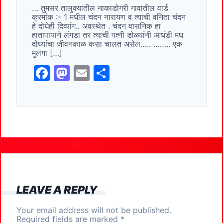
… तुमसर तालुक्यातील नाकाडोगरी गावातील वार्ड
b
d
क्रमांक :- 1 मधील चंदन नारायण व त्याची वनिता चंदन
o
o
हे दोघेही दिव्यांग.. अवस्थेत . चंदन वासनिक हा
हातापायाने लंगडा तर त्याची पत्नी डोळ्यांनी आधंडी मघ
o
n
दोघ्यांचा जीवनकाळ कसा चालत असेल….. …….. एक
मुलगा […]
k
F
M
E
S
a
a
m
h
c
st
ai
ar
e
o
l
e
b
d
o
o
o
n
k
LEAVE A REPLY
Your email address will not be published.
Required fields are marked
*