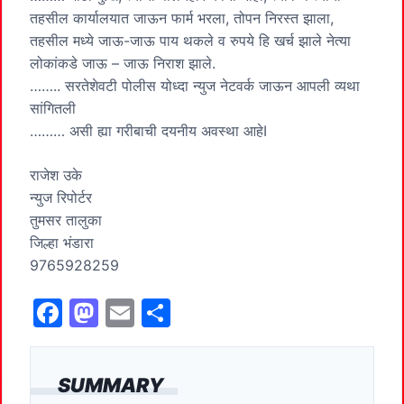
तहसील कार्यालयात जाऊन फार्म भरला, तोपन निरस्त झाला,
तहसील मध्ये जाऊ-जाऊ पाय थकले व रुपये हि खर्च झाले नेत्या
लोकांकडे जाऊ – जाऊ निराश झाले.
…….. सरतेशेवटी पोलीस योध्दा न्युज नेटवर्क जाऊन आपली व्यथा
सांगितली
……… असी ह्या गरीबाची दयनीय अवस्था आहेI
राजेश उके
न्युज रिपोर्टर
तुमसर तालुका
जिल्हा भंडारा
9765928259
F
M
E
S
a
a
m
h
c
st
ai
ar
SUMMARY
e
o
l
e