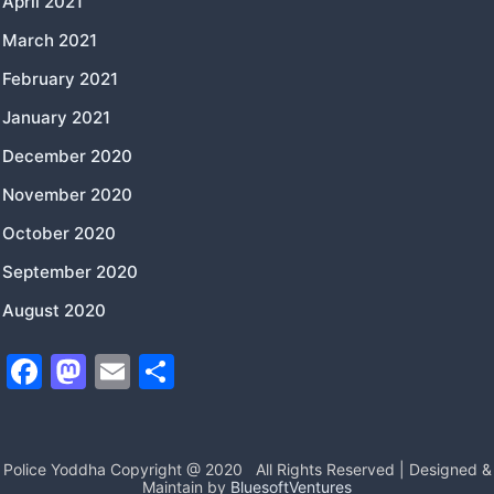
April 2021
March 2021
February 2021
January 2021
December 2020
November 2020
October 2020
September 2020
August 2020
F
M
E
S
a
a
m
h
c
st
ai
ar
e
o
l
e
Police Yoddha Copyright @ 2020
All Rights Reserved | Designed &
Maintain by
BluesoftVentures