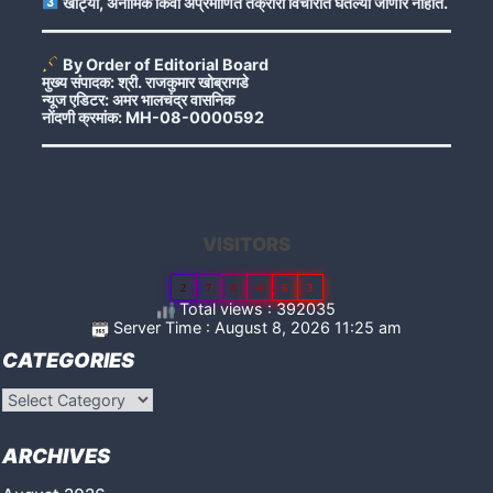
खोट्या, अनामिक किंवा अप्रमाणित तक्रारी विचारात घेतल्या जाणार नाहीत.
By Order of Editorial Board
मुख्य संपादक: श्री. राजकुमार खोब्रागडे
न्यूज एडिटर: अमर भालचंद्र वासनिक
नोंदणी क्रमांक: MH-08-0000592
VISITORS
2
7
8
4
6
3
Total views : 392035
Server Time : August 8, 2026 11:25 am
CATEGORIES
Categories
ARCHIVES