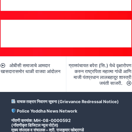
Post
ओबीसी समाजाचे आमदार
ग्रामपंचायत बपेरा (सि.) येथे वृक्षारोपण
navigation
खासदारासमोर थाळी वाजवा आंदोलन
करुन राष्ट्रपिता महात्मा गांधी आणि
माजी पंतप्रधान लालबहादूर शास्त्री
जयंती साजरी.
वाचक तक्रार निवारण सूचना (Grievance Redressal Notice)
Police Yoddha News Network
नोंदणी क्रमांक: MH-08-0000592
(नोंदणीकृत डिजिटल न्यूज पोर्टल)
मुख्य संपादक व संचालक – श्री. राजकुमार खोब्रागडे