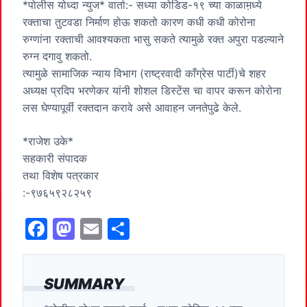
*पोलीस योध्दा न्युज* वार्ता:- सध्या कोडिड-१९ च्या काळाम़ध्ये
रक्ताचा तुटवडा निर्माण होऊ शकतो कारण कधी कधी कोरोना
रुग्णांना रक्ताची आवश्यकता भासु सकते त्यामुळे रक्त अपुरा पडल्याने
रुग्न दगावु शकतो.
त्यामुळे सामाजिक न्याय विभाग (राष्ट्रवादी काँग्रेस पार्टी)चे शहर
अध्यक्ष प्रदिप भरणेकर यांनी शोशल डिस्टेंस चा वापर करून कोरोना
लस घेण्यापूर्वी रक्तदान करावे असे आवाहन जनतेपुढे केले.
*राजेश उके*
सहकारी संपादक
तथा विशेष पत्रकार
:-९७६५९२८२५९
F
M
E
S
a
a
m
h
c
st
ai
ar
SUMMARY
e
o
l
e