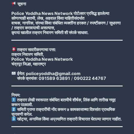
सूचना
Police Yoddha News Network पोर्टलवर प्रसिद्ध झालेल्या
कोणत्याही बातमी, लेख, अहवाल किंवा माहितीसंदर्भात
वाचक, नागरिक, संस्था किंवा संबंधित व्यक्तींना हरकत / स्पष्टीकरण / सुधारणा
/ तक्रार करावयाची असल्यास,
कृपया खालील तक्रार निवारण समिती शी संपर्क साधावा.
तक्रार सादरीकरणाचा पत्ता:
तक्रार निवारण समिती,
Police Yoddha News Network
चंद्रपूर जिल्हा, महाराष्ट्र
ईमेल: policeyoddha@gmail.com
संपर्क क्रमांक: 091589 63891
/
090222 44767
नियम:
तक्रार लेखी स्वरूपात संबंधित बातमीचे शीर्षक, लिंक आणि तारीख नमूद
करून पाठवावी.
समिती प्राप्त तक्रारींची नोंद करून ७ कामकाजाच्या दिवसांत प्राथमिक
सुनावणी करेल.
खोट्या, अनामिक किंवा अप्रमाणित तक्रारी विचारात घेतल्या जाणार नाहीत.