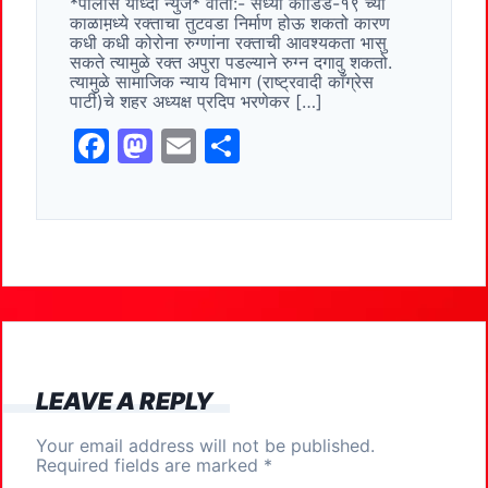
*पोलीस योध्दा न्युज* वार्ता:- सध्या कोडिड-१९ च्या
b
d
काळाम़ध्ये रक्ताचा तुटवडा निर्माण होऊ शकतो कारण
o
o
कधी कधी कोरोना रुग्णांना रक्ताची आवश्यकता भासु
सकते त्यामुळे रक्त अपुरा पडल्याने रुग्न दगावु शकतो.
o
n
त्यामुळे सामाजिक न्याय विभाग (राष्ट्रवादी काँग्रेस
पार्टी)चे शहर अध्यक्ष प्रदिप भरणेकर […]
k
F
M
E
S
a
a
m
h
c
st
ai
ar
e
o
l
e
b
d
o
o
o
n
k
LEAVE A REPLY
Your email address will not be published.
Required fields are marked
*