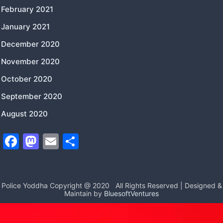
February 2021
January 2021
December 2020
November 2020
October 2020
September 2020
August 2020
F
M
E
S
a
a
m
h
c
st
ai
ar
e
o
l
e
Police Yoddha Copyright @ 2020
All Rights Reserved | Designed &
Maintain by
BluesoftVentures
b
d
o
o