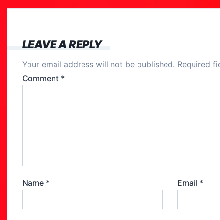
e
b
o
LEAVE A REPLY
o
Your email address will not be published.
Required f
k
Comment
*
Name
*
Email
*