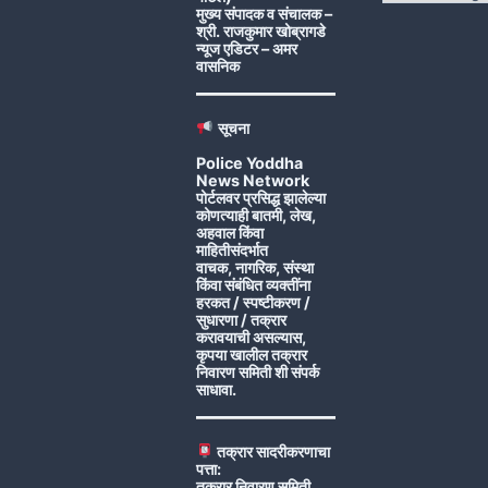
मुख्य संपादक व संचालक –
श्री. राजकुमार खोब्रागडे
न्यूज एडिटर – अमर
वासनिक
सूचना
Police Yoddha
News Network
पोर्टलवर प्रसिद्ध झालेल्या
कोणत्याही बातमी, लेख,
अहवाल किंवा
माहितीसंदर्भात
वाचक, नागरिक, संस्था
किंवा संबंधित व्यक्तींना
हरकत / स्पष्टीकरण /
सुधारणा / तक्रार
करावयाची असल्यास,
कृपया खालील तक्रार
निवारण समिती शी संपर्क
साधावा.
तक्रार सादरीकरणाचा
पत्ता:
तक्रार निवारण समिती,