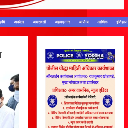
कृषि
अकोला
अमरावती
अहमदनगर
आरोग्य
आर्थिक
इतिहास
त