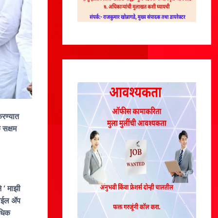
करण्यात
 सक्षम
े ‘ माझी
बाईल ॲप
अधिक