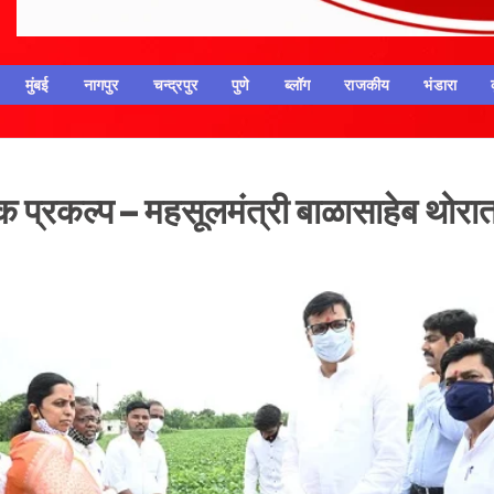
मुंबई
नागपुर
चन्द्रपुर
पुणे
ब्लॉग
राजकीय
भंडारा
पक प्रकल्प – महसूलमंत्री बाळासाहेब थोरा