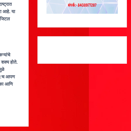
ष्ट्रात
ा आहे. या
डिजिटल
ऱ्यांचे
 शक्य होते.
ुळे
्वत:च आपण
लुका आणि