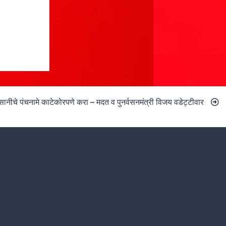
ुकसानीचे पंचनामे काटेकोरपणे करा – मदत व पुनर्वसनमंत्री विजय वडेट्टीवार