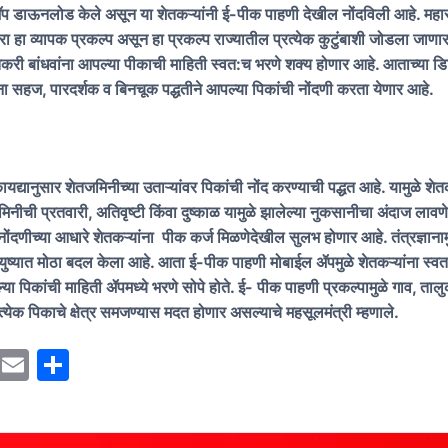
 ॲप डाऊनलोड केले असून या शेतकऱ्यांनी ई-पीक पाहणी देखील नोंदविली आहे. महारा
ारा हा व्यापक प्रकल्प असून हा प्रकल्प राज्यातील प्रत्येक कुटुंबाशी जोडला जाणार
ेतकरी बांधवांना आपल्या पीकाची माहिती स्वत:च भरणे शक्य होणार आहे. आताच्या 
ंना सहज, पारदर्शक व बिनचूक पद्धतीने आपल्या पिकांची नोंदणी करता येणार आहे.
्यानुसार शेतजमिनीच्या उताऱ्यांवर पिकांची नोंद करण्याची पद्धत आहे. यामुळे शेतक
िनीची प्रतवारी, अतिवृष्टी किंवा दुष्काळ यामुळे झालेल्या नुकसानीचा अंदाज लावणे
ोंदणीच्या आधारे शेतकऱ्यांना पीक कर्ज मिळणेदेखील सुलभ होणार आहे. तंत्रज्ञानाम
 आयुष्यात मोठा बदल केला आहे. आता ई-पीक पाहणी मोबाईल ॲपमुळे शेतकऱ्यांना स
ा पिकांची माहिती ॲपमध्ये भरणे सोपे होते. ई- पीक पाहणी प्रकल्पामुळे गाव, ता
त्येक पिकाचे क्षेत्र समजण्यास मदत होणार असल्याचे महसूलमंत्री म्हणाले.
M
E
S
a
m
h
st
ai
ar