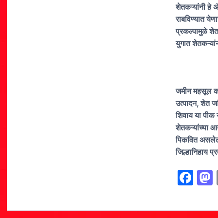
शेतकऱ्यांनी हे
राबविण्यात येण
प्रकल्पामुळे श
युगात शेतकऱ्या
जमीन महसूल कायद
उत्पादन, शेत जम
शिवाय या पीक न
शेतकऱ्यांच्या
पिकवित असलेल्य
जिल्हानिहाय प्र
F
a
c