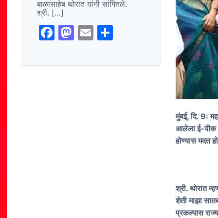
बाळासाहेब थोरात यांनी सांगितले.
श्री. […]
F
M
E
S
a
a
m
h
c
st
ai
ar
e
o
l
e
b
d
o
o
मुंबई, दि. 9: म
o
n
आलेला ई-पीक पा
k
होण्यास मदत हो
श्री. थोरात म्
शेती माझा सातब
प्रकल्पास राज