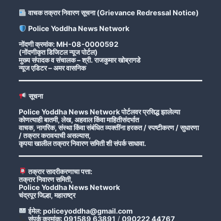
वाचक तक्रार निवारण सूचना (Grievance Redressal Notice)
Police Yoddha News Network
नोंदणी क्रमांक: MH-08-0000592
(नोंदणीकृत डिजिटल न्यूज पोर्टल)
मुख्य संपादक व संचालक – श्री. राजकुमार खोब्रागडे
न्यूज एडिटर – अमर वासनिक
सूचना
Police Yoddha News Network पोर्टलवर प्रसिद्ध झालेल्या
कोणत्याही बातमी, लेख, अहवाल किंवा माहितीसंदर्भात
वाचक, नागरिक, संस्था किंवा संबंधित व्यक्तींना हरकत / स्पष्टीकरण / सुधारणा
/ तक्रार करावयाची असल्यास,
कृपया खालील तक्रार निवारण समिती शी संपर्क साधावा.
तक्रार सादरीकरणाचा पत्ता:
तक्रार निवारण समिती,
Police Yoddha News Network
चंद्रपूर जिल्हा, महाराष्ट्र
ईमेल: policeyoddha@gmail.com
संपर्क क्रमांक: 091589 63891
/
090222 44767