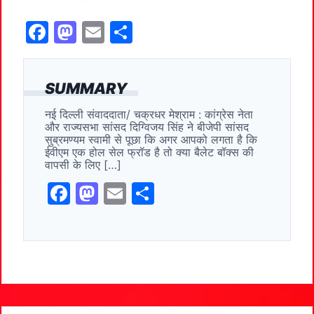
F
M
E
S
a
a
m
h
c
st
ai
ar
SUMMARY
e
o
l
e
नई दिल्ली संवाददाता/ चक्रधर मेश्राम : कांग्रेस नेता
b
d
और राज्यसभा सांसद दिग्विजय सिंह ने बीजेपी सांसद
o
o
सुब्रमण्यम स्वामी से पूछा कि अगर आपको लगता है कि
ईवीएम एक होल सेल फ्रॉड है तो क्या बैलेट बॉक्स की
o
n
वापसी के लिए […]
k
F
M
E
S
a
a
m
h
c
st
ai
ar
e
o
l
e
b
d
o
o