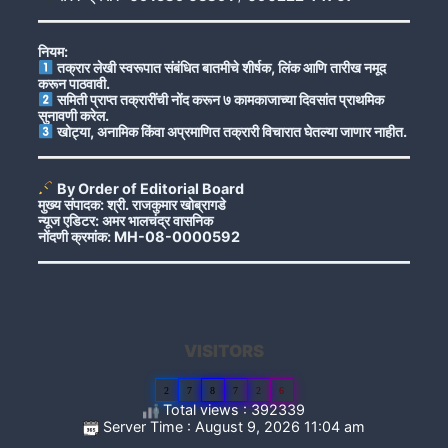
नियम:
तक्रार लेखी स्वरूपात संबंधित बातमीचे शीर्षक, लिंक आणि तारीख नमूद
करून पाठवावी.
समिती प्राप्त तक्रारींची नोंद करून ७ कामकाजाच्या दिवसांत प्राथमिक
सुनावणी करेल.
खोट्या, अनामिक किंवा अप्रमाणित तक्रारी विचारात घेतल्या जाणार नाहीत.
By Order of Editorial Board
मुख्य संपादक: श्री. राजकुमार खोब्रागडे
न्यूज एडिटर: अमर भालचंद्र वासनिक
नोंदणी क्रमांक: MH-08-0000592
VISITORS
2
7
8
7
2
6
Total views : 392339
Server Time : August 9, 2026 11:04 am