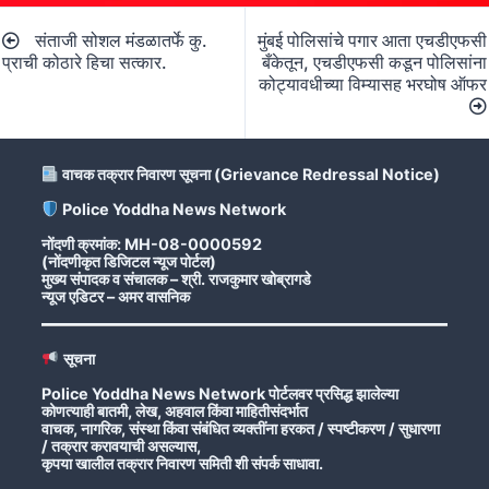
Post
संताजी सोशल मंडळातर्फे कु.
मुंबई पोलिसांचे पगार आता एचडीएफसी
navigation
प्राची कोठारे हिचा सत्कार.
बँकेतून, एचडीएफसी कडून पोलिसांना
कोट्यावधीच्या विम्यासह भरघोष ऑफर
वाचक तक्रार निवारण सूचना (Grievance Redressal Notice)
Police Yoddha News Network
नोंदणी क्रमांक: MH-08-0000592
(नोंदणीकृत डिजिटल न्यूज पोर्टल)
मुख्य संपादक व संचालक – श्री. राजकुमार खोब्रागडे
न्यूज एडिटर – अमर वासनिक
सूचना
Police Yoddha News Network पोर्टलवर प्रसिद्ध झालेल्या
कोणत्याही बातमी, लेख, अहवाल किंवा माहितीसंदर्भात
वाचक, नागरिक, संस्था किंवा संबंधित व्यक्तींना हरकत / स्पष्टीकरण / सुधारणा
/ तक्रार करावयाची असल्यास,
कृपया खालील तक्रार निवारण समिती शी संपर्क साधावा.