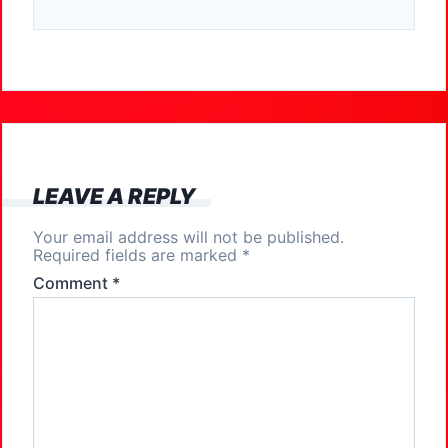
c
st
ai
ar
e
o
l
e
b
d
o
o
o
n
k
LEAVE A REPLY
Your email address will not be published.
Required fields are marked
*
Comment
*