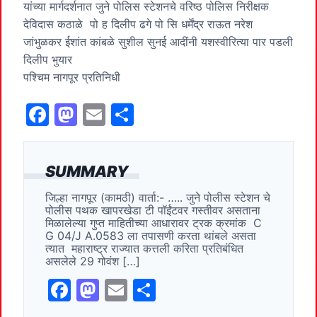
यांच्या मार्गदर्शनात जुने पोलिस स्टेशनचे वरिष्ठ पोलिस निरीक्षक
देविदास कठाळे पो ह दिलीप ढगे पो सि धर्मेंद्र राऊत नरेश
जांभुळकर ईशांत कांबळे सुशील सुनई आदींनी यशस्वीरित्या पार पडली
दिलीप भुयार
पश्चिम नागपूर प्रतिनिधी
F
M
E
S
a
a
m
h
c
st
ai
ar
SUMMARY
e
o
l
e
जिल्हा नागपूर (कामठी) वार्ता:- ….. जुने पोलीस स्टेशन चे
b
d
पोलीस पथक खापरखेडा टी पॉईंटवर गस्तीवर असताना
o
o
मिळालेल्या गुप्त माहितीच्या आधारावर ट्रक क्रमांक C
G 04/J A.0583 ला तपासणी करता थांबले असता
o
n
त्यात महाराष्ट्र राज्यात कत्तली करिता प्रतिबंधित
असलेले 29 गोवंश […]
k
F
M
E
S
a
a
m
h