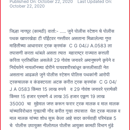
Published On:
October 22, 2020
Last Updated On:
October 22, 2020
जिल्हा नागपूर (कामठी) वार्ता:- ….. जुने पोलीस स्टेशन चे पोलीस
पथक खापरखेडा टी पॉईंटवर गस्तीवर असताना मिळालेल्या गुप्त
माहितीच्या आधारावर ट्रक क्रमांक C G 04/J A.0583 ला
तपासणी करता थांबले असता त्यात महाराष्ट्र राज्यात कत्तली
करिता प्रतिबंधित असलेले 29 गोवंश जनावरे अमानुषपणे कृपेने व
निर्दयतेने नायलॉनच्या दोरीने पायवशरीरबांधून कत्तलीसाठी नेत
असताना आढळले जुने पोलीस स्टेशन पोलिस पथकांनी आरोपी
ट्रकचालक व कंडक्टरला अटक करीत ट्रक क्रमांक C G 04/
J A 0583 किंमत 15 लाख रुपये व 29 गोवंश जनावरे प्रत्येकी
किंमत 15 हजार प्रमाणे 4 लाख 35 हजार एकूण 19 लाख
35000 चा मुद्देमाल जप्त करून फरार ट्रक मालक व माल मालक
यांच्याविरोधात गुन्ह्याची नोंद करीत गुन्हा तपासात घेत ट्रक मालक व
माल मालक यांच्या शोध सुरू केला आहे सदर कार्यवाही परिमंडळ 5
चे पोलीस उपायुक्त नीलोत्पल पोलीस आयुक्त कामठी विभाग मुंडे