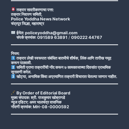
तक्रार सादरीकरणाचा पत्ता:
तक्रार निवारण समिती,
Police Yoddha News Network
चंद्रपूर जिल्हा, महाराष्ट्र
ईमेल: policeyoddha@gmail.com
संपर्क क्रमांक: 091589 63891
/
090222 44767
नियम:
तक्रार लेखी स्वरूपात संबंधित बातमीचे शीर्षक, लिंक आणि तारीख नमूद
करून पाठवावी.
समिती प्राप्त तक्रारींची नोंद करून ७ कामकाजाच्या दिवसांत प्राथमिक
सुनावणी करेल.
खोट्या, अनामिक किंवा अप्रमाणित तक्रारी विचारात घेतल्या जाणार नाहीत.
By Order of Editorial Board
मुख्य संपादक: श्री. राजकुमार खोब्रागडे
न्यूज एडिटर: अमर भालचंद्र वासनिक
नोंदणी क्रमांक: MH-08-0000592