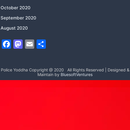
October 2020
September 2020
August 2020
F
M
E
S
a
a
m
h
c
st
ai
ar
e
o
l
e
Police Yoddha Copyright @ 2020
All Rights Reserved | Designed &
Maintain by
BluesoftVentures
b
d
o
o
o
n
k