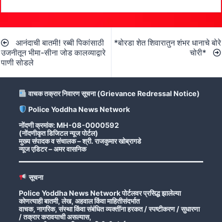
Post
आनंदाची बातमी! रब्बी पिकांसाठी
*बोरडा शेत शिवारातुन शंभर धानाचे बोरे
navigation
उजनीतून भीमा-सीना जोड कालव्याद्वारे
चोरी*
पाणी सोडले
वाचक तक्रार निवारण सूचना (Grievance Redressal Notice)
Police Yoddha News Network
नोंदणी क्रमांक: MH-08-0000592
(नोंदणीकृत डिजिटल न्यूज पोर्टल)
मुख्य संपादक व संचालक – श्री. राजकुमार खोब्रागडे
न्यूज एडिटर – अमर वासनिक
सूचना
Police Yoddha News Network पोर्टलवर प्रसिद्ध झालेल्या
कोणत्याही बातमी, लेख, अहवाल किंवा माहितीसंदर्भात
वाचक, नागरिक, संस्था किंवा संबंधित व्यक्तींना हरकत / स्पष्टीकरण / सुधारणा
/ तक्रार करावयाची असल्यास,