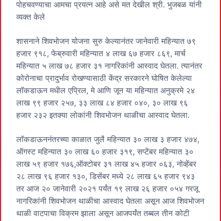
पोहचवण्याचा आमचा प्रयत्न आहे असे मत देखील श्री. भुजबळ यांनी
व्यक्त केले
शासनाने शिवभोजन योजना सुरु केल्यानंतर जानेवारी महिन्यात ७९
हजार ९१८, फेब्रुवारी महिन्यात ४ लाख ६७ हजार ८६९, मार्च
महिन्यात ५ लाख ७८ हजार ३१ नागरिकांनी आस्वाद घेतला. त्यानंतर
कोरोनाचा प्रादुर्भाव रोखण्यासाठी केंद्र सरकारने घोषित केलेल्या
लॉकडाऊन मधील एप्रिल, मे आणि जून या महिन्यात अनुक्रमे २४
लाख ९९ हजार २५७, ३३ लाख ८४ हजार ०४०, ३० लाख ९६
हजार २३२ इतक्या लोकांनी शिवभोजन थाळीचा आस्वाद घेतला.
लॉकडाऊननंतरच्या काळात जुलै महिन्यात ३० लाख ३ हजार ४७४,
ऑगस्ट महिन्यात ३० लाख ६० हजार ३१९, सप्टेंबर महिन्यात ३०
लाख ५९ हजार १७६,ऑक्टोबर ३१ लाख ४५ हजार ०६३, नोव्हेंबर
२८ लाख ९६ हजार १३०, डिसेंबर मध्ये २८ लाख ६५ हजार ९४३
तर आज २० जानेवारी २०२१ पर्यंत १९ लाख २६ हजार ०५४ गरजू
नागरिकांनी शिवभोजन थाळीचा आस्वाद घेतला असून आज शिवभोजन
थाळी वाटपाचा विक्रम झाला असून आजपर्यंत तब्बल तीन कोटी