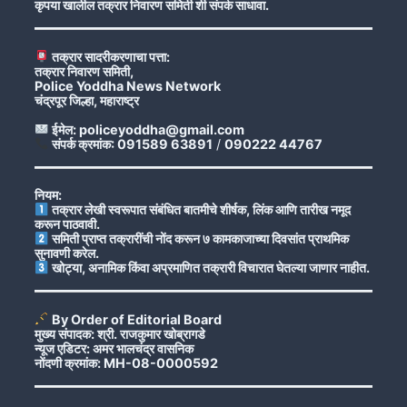
कृपया खालील तक्रार निवारण समिती शी संपर्क साधावा.
तक्रार सादरीकरणाचा पत्ता:
तक्रार निवारण समिती,
Police Yoddha News Network
चंद्रपूर जिल्हा, महाराष्ट्र
ईमेल: policeyoddha@gmail.com
संपर्क क्रमांक: 091589 63891
/
090222 44767
नियम:
तक्रार लेखी स्वरूपात संबंधित बातमीचे शीर्षक, लिंक आणि तारीख नमूद
करून पाठवावी.
समिती प्राप्त तक्रारींची नोंद करून ७ कामकाजाच्या दिवसांत प्राथमिक
सुनावणी करेल.
खोट्या, अनामिक किंवा अप्रमाणित तक्रारी विचारात घेतल्या जाणार नाहीत.
By Order of Editorial Board
मुख्य संपादक: श्री. राजकुमार खोब्रागडे
न्यूज एडिटर: अमर भालचंद्र वासनिक
नोंदणी क्रमांक: MH-08-0000592