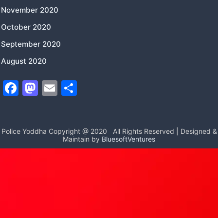
November 2020
October 2020
September 2020
August 2020
F
M
E
S
a
a
m
h
c
st
ai
ar
e
o
l
e
Police Yoddha Copyright @ 2020
All Rights Reserved | Designed &
Maintain by
BluesoftVentures
b
d
o
o
o
n
k