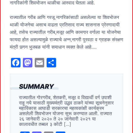
नागरिकांनी शिवभोजन थाळीचा आस्वाद घेतला आहे.
राज्यातील गरीब आणि गरजू नागरिकांसाठी असलेल्या या शिवभोजन
थाळी योजनेचा असाच वाढता प्रतिसाद राज्य शासनास प्रेरणादायी
आहे, तसेच राज्यातील गरीब,मजूर आणि कामगार वर्गाला या योजनेचा
फायदा होत असल्यामुळे राज्याचे अन्न,नागरी पुरवठा व ग्राहक संरक्षण
मंत्री छगन भुजबळ यांनी समाधान व्यक्त केले आहे….
F
M
E
S
a
a
m
h
c
st
ai
ar
SUMMARY
e
o
l
e
राज्यातील गोरगरीब, शेतकरी, मजूर व विद्यार्थी वर्ग उपाशी
b
d
राहू नये यासाठी मुख्यमंत्री उद्धव ठाकरे यांच्या सूचनेनुसार
o
o
महाविकास आघाडी सरकारचा महत्वकांक्षी कार्यक्रम
असलेली शिवभोजन योजना सुरू करण्यात आली. राज्यात
o
n
२६ जानेवारी २०२० ते २० जानेवारी २०२१ या
कालावधीत तब्बल ३ कोटी […]
k