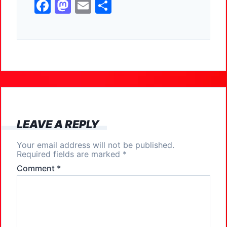
F
M
E
S
a
a
m
h
c
st
ai
ar
e
o
l
e
b
d
o
o
o
n
k
LEAVE A REPLY
Your email address will not be published.
Required fields are marked
*
Comment
*