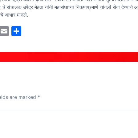
चे संचालक उपेंद्र मेहता यांनी महासंघाच्या निकषाप्रमाणे चांगली सेवा देण्याचे 
ंचे आभार मानले.
M
E
S
a
m
h
st
ai
ar
o
l
e
d
o
n
ields are marked
*