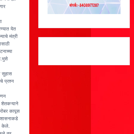
णार
ा
ण्यात येत
ाचे मंत्री
यासाठी
टनाच्या
.भुसे
र सुहास
े प्रश्न
पणन
 शेतकऱ्याने
बरोबर कापूस
ी शासनाकडे
 केले.
ेले तर