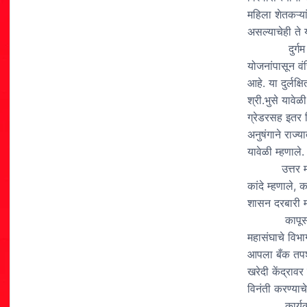
महिला शेतकऱ्या
असल्याचेही ते य
दुर्गम भागाती
योजनांपासून वं
आहे. या दुर्लक
श्री.भुसे यावेळ
ग्रेडरसह इतर र
अनुषंगाने राज्य
यावेळी म्हणाले.
उत्तर महाराष्
कांदे म्हणाले, 
शासन दरबारी मा
कापूस खरेदी 
महासंघाचे विभा
आपला बँक तपशी
खरेदी केंद्राव
विनंती करण्याच
कार्यक्रमाचे 