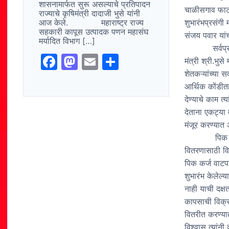
शासनामार्फत सुरू असल्याचे प्रतिपादन
चाळीसगाव फाटा
राज्याचे कृषिमंत्री दादाजी भुसे यांनी
आज केले. महाराष्ट्र राज्य
शुभारंभप्रसंगी 
सहकारी कापूस उत्पादक पणन महासंघ
संजय पवार यां
मर्यादित विभाग […]
सर्वप्रथम शासना
F
M
E
S
मंत्री श्री.भुस
a
a
m
h
शेतकऱ्यांच्या 
आर्थिक कोंडीत
c
st
ai
ar
देण्याचे काम त
e
o
l
e
देताना एकट्या 
b
d
मंजूर करण्यात आ
पिक कर्जासह ह
o
o
वितरणासाठी वि
o
n
पिक कर्ज वाटपा
k
शुभारंभ केलेल्
नाही याची दक्षत
कापसाची विक्र
वितरीत करण्यात
विश्वास त्यांनी