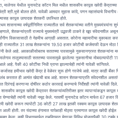
, मालेगाव येथील युनायटेड कॉटन मिल मधील शासकीय कापूस खरेदी केंद्राच्या
मंत्री श्री.भुसे बोलत होते. यावेळी आमदार सुहास कांदे, पणन महासंघाचे विभागीय अ
च्यासह कापूस उत्पादक शेतकरी उपस्थित होते.
च्या वर्षपूर्तीनिमित्त राज्यातील सर्व शेतकऱ्यांच्या वतीने मुख्यमंत्र्यांना शुभे
े म्हणाले, शेतकऱ्यांप्रती राज्याचे मुख्यमंत्री उद्धवजी ठाकरे हे खूप संवेदनशील असून
सर्वांगीण विकासासाठी ते नेहमीच आग्रही असतात. कोरोना महामारीचा मुकाबला कर
ही राज्यातील 31 लाख शेतकऱ्यांना 19.50 हजार कोटीची कर्जमाफी देऊन मोठा 
्यांनी केले आहे. अवकाळीसोबतच सततच्या पावसामुळे नुकसानग्रस्त शेतकऱ्यांना 
मालेगाव तालुक्यासाठी सततच्या पावसामुळे झालेल्या नुकसानीचा मोबदल्यापोटी 1
ले आहे. पैकी 40 कोटींचा निधी प्राप्त झाल्याचेही त्यांनी यावेळी सांगितले.
मीभाव खरेदी केंद्र हे वेळेवर सुरू होणे गरजेचे आहे. मात्र काही बँका प
लंब करतात ही अत्यंत खेदाची बाब आहे. शासन शेतकऱ्याप्रति संवेदनशील असतांना
त दिरंगाई करणाऱ्या दोषींवर कठोर कारवाई करण्याचे निर्देशही त्यांनी यावेळी दि
या शासकीय कापूस खरेदी केंद्रावर शेतकऱ्यांव्यतिरीक्त इतर व्यापाऱ्यांकडून कापूस
ा घेण्याचेही त्यांनी यावेळी नमूद केले. गतवर्षी युनायटेड कॉटन मार्फत 67 हजार क
मी खरेदी करून त्यापोटी 36 कोटी 27 लाख इतकी रक्कम कापूस उत्पादक शेतकऱ
 आली होती. तर यंदाच्या हंगामात यापेक्षाही मोठ्या प्रमाणात कापूस खरेदी होई
 व्यक्त केला. कृषी विभागामार्फत राबविण्यात येणाऱ्या विविध योजनापैकी 30 टक्के 