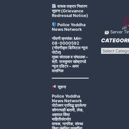
वाचक तक्रार निवारण
सूचना (Grievance
Redressal Notice)
Police Yoddha
T
News Network
Server Ti
नोंदणी क्रमांक: MH-
CATEGORI
08-0000592
(नोंदणीकृत डिजिटल न्यूज
Categories
पोर्टल)
मुख्य संपादक व संचालक –
श्री. राजकुमार खोब्रागडे
न्यूज एडिटर – अमर
वासनिक
सूचना
Police Yoddha
News Network
पोर्टलवर प्रसिद्ध झालेल्या
कोणत्याही बातमी, लेख,
अहवाल किंवा
माहितीसंदर्भात
वाचक, नागरिक, संस्था
किंवा संबंधित व्यक्तींना