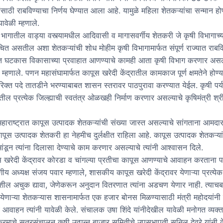
ंसाठी राबविण्याचा निर्णय घेण्यात आला आहे. यामुळे महिला शेतकऱ्यांचा सन्मान हो
ावेळी म्हणाले.
ल वाड्या वस्त्यामधील आदिवासी व मागासवर्गीय शेतकरी जे कृषी विभागाच्य
चित असतील अशा शेतकऱ्यांची शोध मोहीम कृषी विभागामार्फत संपूर्ण राज्यात राबवि
्षित घटकास विकासाच्या प्रवाहात आणण्याचे कामही आता कृषी विभाग करणार असल्य
ी म्हणाले. पणन महासंघामार्फत कापूस खरेदी केंद्रातील कामकाज पूर्ण क्षमतेने होण्
िक्त पदे तातडीने भरण्याबाबत शासन स्तरावर पाठपुरावा करण्यात येईल. कृषी पर्य
ातील प्रत्येक जिल्ह्याची स्वतंत्र ओळखही निर्माण करणार असल्याचे कृषिमंत्री श्री
ट्रात कापूस उत्पादक शेतकऱ्यांची संख्या जास्त असल्याचे सांगताना आमदा
कापूस उत्पादक शेतकरी हा नेहमीच दुर्लक्षीत राहिला आहे. कापूस उत्पादक शेतकऱ्यांच
ंडून त्यांना दिलासा देण्याचे काम करणार असल्याचे त्यांनी आश्वासन दिले.
केंद्रावर कोरडा व चांगल्या प्रतीचा कापूस आणण्याचे आवाहन करताना 
गीय अध्यक्ष संजय पवार म्हणाले, शासकीय कापूस खरेदी केंद्रावर येणाऱ्या प्रत्येक
ल अचुक द्यावा, जेणेकरून अनुदान वितरणात त्यांना अडचण येणार नाही. त्याच
र येणाऱ्या शेतकऱ्यास शासनामार्फत एक हजार बोनस मिळण्यासाठी मंत्री महोदयांन
े आवाहन त्यांनी यावेळी केले. संचालक उषा शिंदे यांनीदेखील यावेळी मनोगत व्यक्त
सूत्रसंचालन कृषी उत्पन्न बाजार समितीचे उपसभापती सुनिल देवरे यांनी क