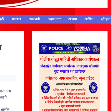
कृषि
अकोला
अमरावती
अहमदनगर
आरोग्य
आर्थिक
इतिहास
े
. शासकीय
्याचे
ंतर्गत