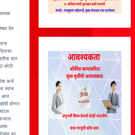
ध्यक्ष
च्छा देत
ताना
दिलासा
मदतीचा हात
10 कोटी
िक कर्ज
 त्यांना
ले. आज
 खरेदी होणार
्विंटल
्यांना
ल असा
योजना ह्या