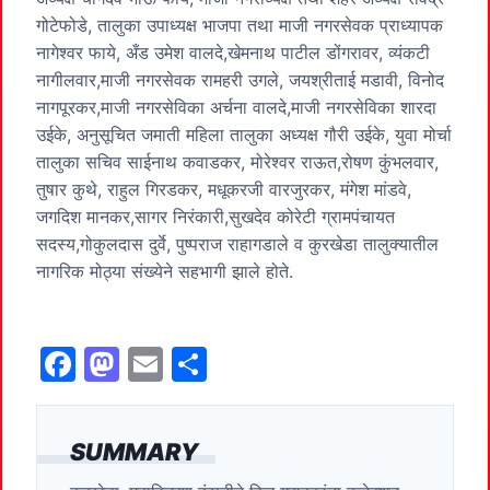
गोटेफोडे, तालुका उपाध्यक्ष भाजपा तथा माजी नगरसेवक प्राध्यापक
नागेश्वर फाये, अँड उमेश वालदे,खेमनाथ पाटील डोंगरावर, व्यंकटी
नागीलवार,माजी नगरसेवक रामहरी उगले, जयश्रीताई मडावी, विनोद
नागपूरकर,माजी नगरसेविका अर्चना वालदे,माजी नगरसेविका शारदा
उईके, अनुसूचित जमाती महिला तालुका अध्यक्ष गौरी उईके, युवा मोर्चा
तालुका सचिव साईनाथ कवाडकर, मोरेश्वर राऊत,रोषण कुंभलवार,
तुषार कुथे, राहुल गिरडकर, मधूकरजी वारजुरकर, मंगेश मांडवे,
जगदिश मानकर,सागर निरंकारी,सुखदेव कोरेटी ग्रामपंचायत
सदस्य,गोकुलदास दुर्वे, पुष्पराज राहागडाले व कुरखेडा तालुक्यातील
नागरिक मोठ्या संख्येने सहभागी झाले होते.
F
M
E
S
a
a
m
h
c
st
ai
ar
SUMMARY
e
o
l
e