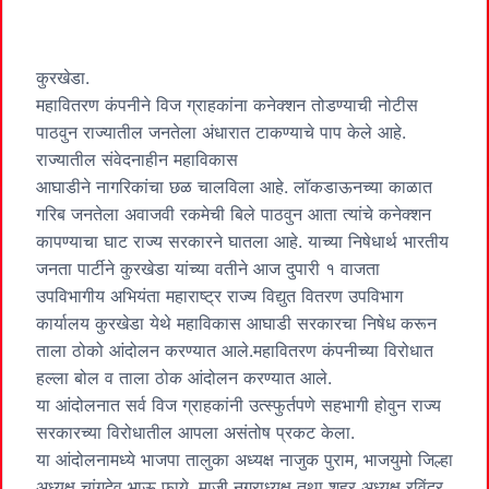
कुरखेडा.
महावितरण कंपनीने विज ग्राहकांना कनेक्‍शन तोडण्‍याची नोटीस
पाठवुन राज्‍यातील जनतेला अंधारात टाकण्‍याचे पाप केले आहे.
राज्‍यातील संवेदनाहीन महाविकास
आघाडीने नागरिकांचा छळ चालविला आहे. लॉकडाऊनच्‍या काळात
गरिब जनतेला अवाजवी रकमेची बिले पाठवुन आता त्‍यांचे कनेक्‍शन
कापण्‍याचा घाट राज्‍य सरकारने घातला आहे. याच्‍या निषेधार्थ भारतीय
जनता पार्टीने कुरखेडा यांच्या वतीने आज दुपारी १ वाजता
उपविभागीय अभियंता महाराष्ट्र राज्य विद्युत वितरण उपविभाग
कार्यालय कुरखेडा येथे महाविकास आघाडी सरकारचा निषेध करून
ताला ठोको आंदोलन करण्यात आले.महावितरण कंपनीच्‍या विरोधात
हल्‍ला बोल व ताला ठोक आंदोलन करण्यात आले.
या आंदोलनात सर्व विज ग्राहकांनी उत्‍स्‍फुर्तपणे सहभागी होवुन राज्‍य
सरकारच्‍या विरोधातील आपला असंतोष प्रकट केला.
या आंदोलनामध्ये भाजपा तालुका अध्यक्ष नाजुक पुराम, भाजयुमो जिल्हा
अध्यक्ष चांगदेव भाऊ फाये, माजी नगराध्यक्ष तथा शहर अध्यक्ष रविंद्र