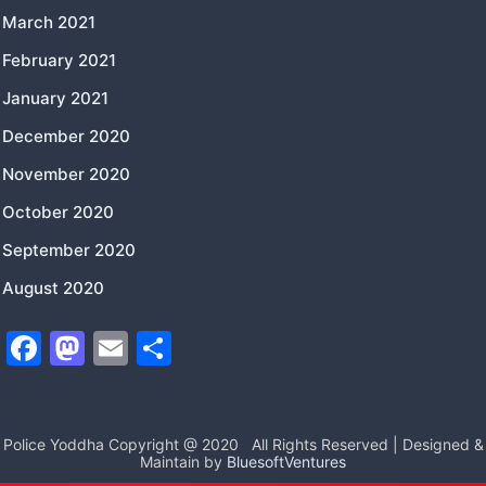
March 2021
February 2021
January 2021
December 2020
November 2020
October 2020
September 2020
August 2020
F
M
E
S
a
a
m
h
c
st
ai
ar
e
o
l
e
Police Yoddha Copyright @ 2020
All Rights Reserved | Designed &
Maintain by
BluesoftVentures