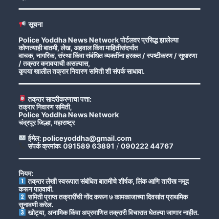
सूचना
Police Yoddha News Network पोर्टलवर प्रसिद्ध झालेल्या
कोणत्याही बातमी, लेख, अहवाल किंवा माहितीसंदर्भात
वाचक, नागरिक, संस्था किंवा संबंधित व्यक्तींना हरकत / स्पष्टीकरण / सुधारणा
/ तक्रार करावयाची असल्यास,
कृपया खालील तक्रार निवारण समिती शी संपर्क साधावा.
तक्रार सादरीकरणाचा पत्ता:
तक्रार निवारण समिती,
Police Yoddha News Network
चंद्रपूर जिल्हा, महाराष्ट्र
ईमेल: policeyoddha@gmail.com
संपर्क क्रमांक: 091589 63891
/
090222 44767
नियम:
तक्रार लेखी स्वरूपात संबंधित बातमीचे शीर्षक, लिंक आणि तारीख नमूद
करून पाठवावी.
समिती प्राप्त तक्रारींची नोंद करून ७ कामकाजाच्या दिवसांत प्राथमिक
सुनावणी करेल.
खोट्या, अनामिक किंवा अप्रमाणित तक्रारी विचारात घेतल्या जाणार नाहीत.