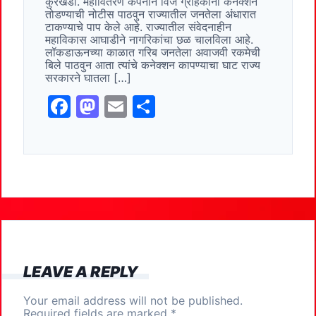
कुरखेडा. महावितरण कंपनीने विज ग्राहकांना कनेक्‍शन
b
d
तोडण्‍याची नोटीस पाठवुन राज्‍यातील जनतेला अंधारात
o
o
टाकण्‍याचे पाप केले आहे. राज्‍यातील संवेदनाहीन
महाविकास आघाडीने नागरिकांचा छळ चालविला आहे.
o
n
लॉकडाऊनच्‍या काळात गरिब जनतेला अवाजवी रकमेची
बिले पाठवुन आता त्‍यांचे कनेक्‍शन कापण्‍याचा घाट राज्‍य
k
सरकारने घातला […]
F
M
E
S
a
a
m
h
c
st
ai
ar
e
o
l
e
b
d
o
o
o
n
k
LEAVE A REPLY
Your email address will not be published.
Required fields are marked
*