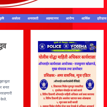
कृषि
अकोला
अमरावती
अहमदनगर
आरोग्य
आर्थिक
इतिहास
्धव
ूबाजूला
ावर बनत
‘परवडणारी
 केले.