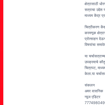
क्षेत्रासाठी ध
सत्राचा उद्देश
माध्यम केंद्र 
चित्रीकरण केंद्
करमणूक क्षेत्र
प्रोत्साहन देऊ
विषयांचा समावे
या चर्चासत्राच्
उपक्रमाचे कौत
चित्रपट, माध्
केला.या चर्चास
संकलन
अमर वासनिक
न्यूज एडिटर
777498049