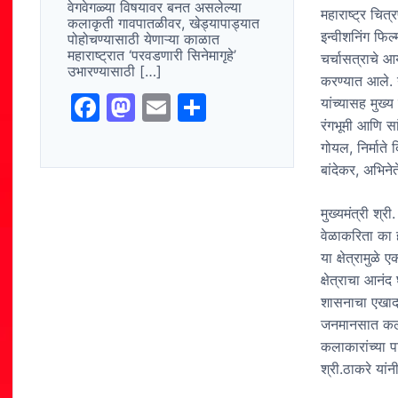
वेगवेगळ्या विषयावर बनत असलेल्या
महाराष्ट्र चित
कलाकृती गावपातळीवर, खेड्यापाड्यात
इन्वीशनिंग फिल
पोहोचण्यासाठी येणाऱ्या काळात
महाराष्ट्रात ‘परवडणारी सिनेमागृहे’
चर्चासत्राचे आ
उभारण्यासाठी […]
करण्यात आले. य
F
M
E
S
यांच्यासह मुख्
रंगभूमी आणि स
a
a
m
h
गोयल, निर्माते 
c
st
ai
ar
बांदेकर, अभिने
e
o
l
e
b
d
मुख्यमंत्री श्
वेळाकरिता का 
o
o
या क्षेत्रामुळे
o
n
क्षेत्राचा आनं
k
शासनाचा एखादा 
जनमानसात कलाका
कलाकारांच्या 
श्री.ठाकरे यांन