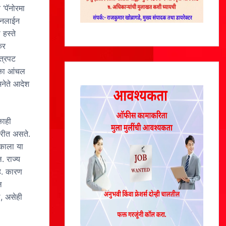
 ‘पॅनोरमा
 ऑनलाईन
 हस्ते
कर
ित्रपट
िका आंचल
भिनेते आदेश
काही
करीत असते.
ेकाला या
. राज्य
हे. कारण
ल
, असेही