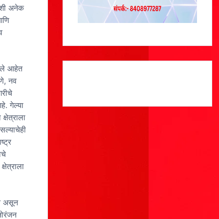
वशी अनेक
 आणि
व
ाले आहेत
णे, नव
गरीचे
. गेल्या
्षेत्राला
सल्याचेही
ष्ट्र
चे
्षेत्राला
ान असून
नोरंजन