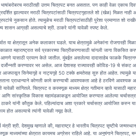
 भाषांबरोबरच मराठीतही उत्तम चित्रपट बनत असतात. पण काही वेळा एकाच दि
प्रदर्शित झाल्यावर मराठी चित्रपटांसाठी चित्रपटगृहातले शो (खेळ) मिळत नाही
त्रपटांचे नुकसान होते. त्यामुळेच मराठी चित्रपटांसाठीही पुरेशा प्रमाणात शो राखी
ज्य शासन आग्रही असल्याचे श्री. ठाकरे यांनी यावेळी स्पष्ट केले.
षात या क्षेत्रातून अनेक कलाकार घडले. याच क्षेत्रामुळे अनेकांना रोजगारही मिळ
्या काळात महाराष्ट्रात सर्व प्रकारच्या चित्रीकरणासाठी चांगली जागा विकसित कर
न आणणे यासाठी प्रयत्न केले जातील. मुंबईत असलेल्या दादासाहेब फाळके चित्रन
त दर्जोन्नती करण्यावर भर असेल. आज देशासह राज्यावरही कोविड-19 चे संकट आहे
 आजपासून सिनेमागृहे व नाट्यगृहे 50 टक्के क्षमतेसह सुरु होत आहेत. त्यामुळे या क
ाना प्राधान्याने कोणती कामे करण्याची आवश्यकता आहे हे ठरविणे आवश्यक अ
नी यावेळी सांगितले. चित्रपट व करमणूक माध्यम क्षेत्र गतीमान व्हावे यासाठी महारा
मी आणि सांस्कृतिक विकास महामंडळाकडून आयोजित करण्यात आलेल्या चर्चासत्रा
धव ठाकरे यांनी कौतुक केले. पहिल्यांदाच अशा प्रकारे चर्चासत्र आयोजित करुन या क
काम होत असल्याचे त्यांनी यावेळी नमूद केले.
य मंत्री श्री. देशमुख म्हणाले की, महाराष्ट्र हे भारतीय चित्रपट सृष्टीचे जन्मस्थ
ूक माध्यमांच्या क्षेत्रात कायमच अग्रेसर राहिले आहे. या अनुषंगाने चित्रपट, म