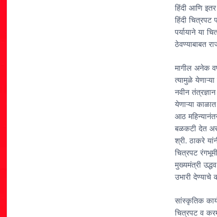
हिंदी आणि इतर
हिंदी चित्रपट 
पर्यायाने या चि
ठेवण्याबाबत रा
मागील अनेक वर्
त्यामुळे येणाऱ
नवीन तंत्रज्ञा
येणाऱ्या काळा
आठ महिन्यानंतर
बळकटी देत असत
श्री. ठाकरे यां
चित्रपट रंगभू
मुख्यमंत्री उद्
उभारी देण्याचे 
सांस्कृतिक कार्
चित्रपट व करमण