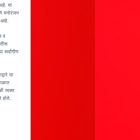
आहे. या
आणि मनोरंजन
 आहे.
म व
ितीस
 सर्वांगीण
्वारे या
काळात
ी व्यक्त
 होते.