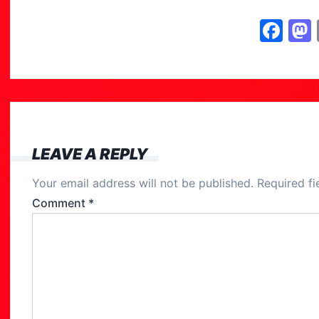
F
a
c
e
b
o
LEAVE A REPLY
o
Your email address will not be published.
Required f
k
Comment
*