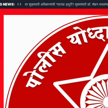
‹
›
्यात संपन्न!
G NEWS:
दर शुक्रवारी अधिकाऱ्यांची 'ग्राउंड ड्युटी'! मुख्यमंत्री डॉ. मोहन यादव