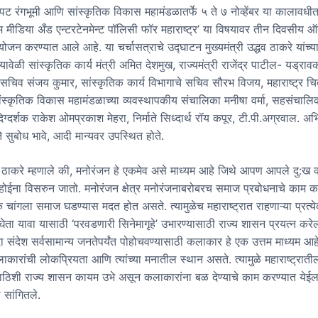
्रपट रंगभूमी आणि सांस्कृतिक विकास महामंडळातर्फे ५ ते ७ नोव्हेंबर या कालावधीत
्म मीडिया अँड एन्टरटेनमेन्ट पॉलिसी फॉर महाराष्ट्र’ या विषयावर तीन दिवसीय
योजन करण्यात आले आहे. या चर्चासत्राचे उद्घाटन मुख्यमंत्री उद्धव ठाकरे यांच्या
ावेळी सांस्कृतिक कार्य मंत्री अमित देशमुख, राज्यमंत्री राजेंद्र पाटील- यड्राव
य सचिव संजय कुमार, सांस्कृतिक कार्य विभागाचे सचिव सौरभ विजय, महाराष्ट्र च
ांस्कृतिक विकास महामंडळाच्या व्यवस्थापकीय संचालिका मनीषा वर्मा, सहसंचाल
दिग्दर्शक राकेश ओमप्रकाश मेहरा, निर्माते सिध्दार्थ रॉय कपूर, टी.पी.अग्रवाल. अ
ते सुबोध भावे, आदी मान्यवर उपस्थित होते.
री. ठाकरे म्हणाले की, मनोरंजन हे एकमेव असे माध्यम आहे जिथे आपण आपले दु:ख 
होईना विसरुन जातो. मनोरंजन क्षेत्र मनोरंजनाबरोबरच समाज प्रबोधनाचे काम 
 एक चांगला समाज घडण्यास मदत होत असते. त्यामुळेच महाराष्ट्रात राहणाऱ्या प्रत्य
द घेता यावा यासाठी ‘परवडणारी सिनेमागृहे’ उभारण्यासाठी राज्य शासन प्रयत्न करेल
संदेश सर्वसामान्य जनतेपर्यंत पोहोचवण्यासाठी कलाकार हे एक उत्तम माध्यम आ
रांची लोकप्रियता आणि त्यांच्या मनातील स्थान असते. त्यामुळे महाराष्ट्राती
पाठिशी राज्य शासन कायम उभे असून कलाकारांना बळ देण्याचे काम करण्यात येईल
ी सांगितले.