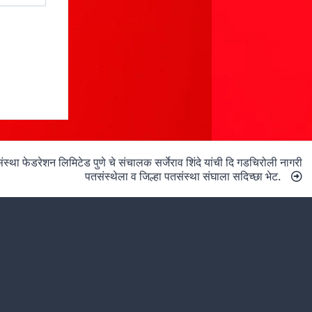
ंस्था फेडरेशन लिमिटेड पुणे चे संचालक सर्जेराव शिंदे यांची दि गडचिरोली नागरी
पतसंस्थेला व जिल्हा पतसंस्था संघाला सदिच्छा भेट.