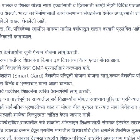
्थी, पालक व शिक्षक यांच्या न्याय हक्कांसाठी व हितासाठी आम्ही नेहमी विविध पातळ्
त असतो. भारत नवनिर्माणासाठी कार्य करणाऱ्या संघटनेच्या अनेक उपक्रमांची श
ळोवेळी दाखल घेतलेली आहे.
. रा. शि. परिषदेच्या खालील मागण्या मागील वर्षापासून शासन दरबारी प्रलंबित आ
 निकाली काढाव्यात.
 कर्मचार्यांना जुनी पेन्शन योजना लागू करावी.
रच्या धर्तीवर शिक्षकांना किमान ३० दिवसांच्या वेतन एवढा बोनस द्यावा.
्व शिक्षकांचे वेतन CMP प्रणालीद्वारे करण्यात यावे.
कॅशलेस (Smart Card) वैद्यकीय परिपूर्ती योजना योजना लागू करून वैद्यकीय परिप
रा विलंब व भ्रष्टाचार याला आळा घालावा.
र्व पदवीधर शिक्षकांना त्वरित वेतनश्रेणी लागू करावी.
या पार्श्वभूमीवर राज्यातील सर्व विद्यार्थ्यांना मोफत स्वाध्याय पुस्तिका पुरविण्यात
र्व सार्वजनिक प्रणालीच्या शाळांना मोफत वीज पुरवठा करण्यात यावा जेणेकरून 
त्याही शाळेचा विजपुरवठा खंडित केला जाणार नाही.
पार्श्वभूमीवर राज्यातील सर्व शाळांना ऑनलाइन शिक्षणासाठी संगणक इंटरनेट सारख
ंब उपलब्ध करून देवून ग्रामीण भागातील विध्यार्थ्याचे होत असलेले शैक्षणिक नुक
 डाँ. पंजाबराव देशमुख राष्ट्रीय शिक्षक परिषदचे राष्ट्रीय अध्यक्ष पप्पू पाटील 