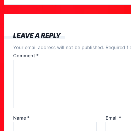
c
e
b
o
LEAVE A REPLY
o
Your email address will not be published.
Required f
k
Comment
*
Name
*
Email
*