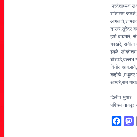
,प्रदेशाध्यक्ष 
शांताराम जळते,
आगलावे,शामराव
डाखरे,सुरेंद्र 
हर्षा वाघमारे, 
गवखरे, संगीता ठ
इंगळे, लोकोत्त
घोरपडे,वल्लभ ग
विनोद आगलावे,
कर्हाळे ,मधुकर
आम्बरे,राम गाय
दिलीप भुयार
पश्चिम नागपूर 
F
a