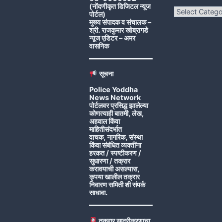
(नोंदणीकृत डिजिटल न्यूज
Categories
पोर्टल)
मुख्य संपादक व संचालक –
श्री. राजकुमार खोब्रागडे
न्यूज एडिटर – अमर
वासनिक
सूचना
Police Yoddha
News Network
पोर्टलवर प्रसिद्ध झालेल्या
कोणत्याही बातमी, लेख,
अहवाल किंवा
माहितीसंदर्भात
वाचक, नागरिक, संस्था
किंवा संबंधित व्यक्तींना
हरकत / स्पष्टीकरण /
सुधारणा / तक्रार
करावयाची असल्यास,
कृपया खालील तक्रार
निवारण समिती शी संपर्क
साधावा.
तक्रार सादरीकरणाचा