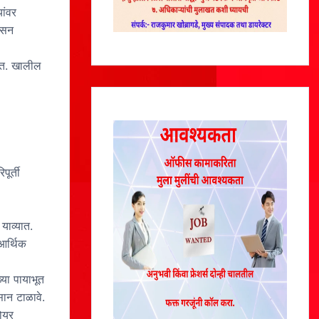
यांवर
ासन
हेत. खालील
ूर्ती
 याव्यात.
आर्थिक
्या पायाभूत
सान टाळावे.
भोयर