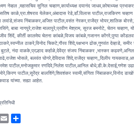
लक्ष्मण नेव्हल ,महासचिव सुनिल चव्हाण,कार्याध्यक्ष दयानंद जाधव,कोषाध्यक्ष प्रभाक
सतिष काळे,प्रा.शेषराव येलेकर,अंबादास रेडे,डाँ.विलास पाटील,राजकिरण चव्हाण
 लवांडे,संजय निंबाळकर,अजित पाटील,वसंत नेरकर,राजेंद्र भोयर,शालिक बोरसे,ब
बनसिंगे, बाबा नागपुरे,राजेश मालापुरे,प्रवीण मेश्राम, सुरज बमनोटे, चेतन चव्हाण, 
संजीव शिंदें, कीर्ती कालमेघ चेतना कांबळे,विजय कांबळे,गजानन कोंगरे,पुप्पा कोंडल
ाकरे,स्वप्नील ठाकरे,विनोद चिकटे,गौरव शिंदे,पक्षभान ढोक,गुणवंत देव्हाडे, समीर 
म बुटले, नंदा वाळके,प्रल्हाद कर्हाळे,देवेंद्र संजय निंबाळकर ,भास्कर कढवणे,अनिल
ाढे,राजेश भोसले, बलवंत घोगरे,देविदास शिंदे,राजेंद्र चव्हाण,,दिलीप गायकवाड,अ
रमेश पाटील,मनोजकुमार रणदिवे,निलेश पाटील,आनिल बोधे,डी.के.देसाई,गणेश उ
 मोरे,किरण पाटील,सुरेंद्र बालशिंगे,शिवशंकर स्वामी,संगिता निंबाळकर,विनोद डाखो
कवाड यांच्या. सह्या आहेत.
प्रतिनिधी
M
E
S
a
m
h