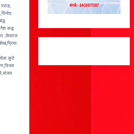
र पराड,
 ,विनोद
ंडू
योगेश कडू
वार ,मेघराज
शेख,प्रिया
शोक कुटे
ढाण,विजय
रे,संजय