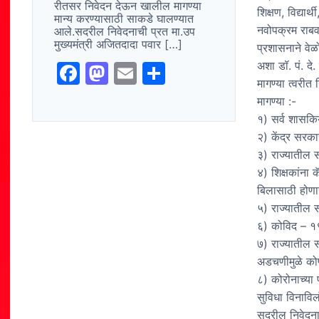
रीतसर निवेदन देऊन खालील मागण्या
शिक्षण, विद्यार
मान्य करण्यासाठी साकडे घालण्यात
नवोपक्रम राबव
आले.सदरील निवेदनाची प्रत मा.उप
मुख्यमंत्री अजितदादा पवार […]
प्रशासनाने वे
अशा डॉ. पं. दे
F
M
E
S
मागण्या त्वरीत
a
a
m
h
मागण्या :-
c
st
ai
ar
१) सर्व शासकिय
e
o
l
e
२) केंद्र सरका
३) राज्यातील सर
b
d
४) शिक्षकांना 
o
o
बिलासाठी होणा
o
n
५) राज्यातील स
k
६) कोविद – १९ च्
७) राज्यातील स
अडचणीमुळे कोण
८) कोरोनाच्या 
सुविधा विनाविल
सदरील निवेदनावर