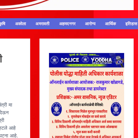
कृषि
अकोला
अमरावती
अहमदनगर
आरोग्य
आर्थिक
इतिहास
ी
ंत्री मा
 देऊन
्री
्हटले आहे
ंघटना आहे.