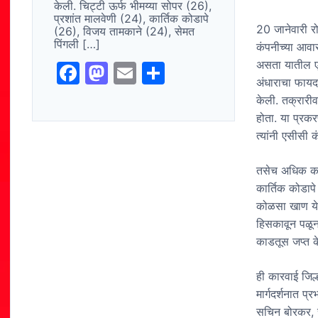
केली. चिट्टी ऊर्फ भीमय्या सोपर (26),
प्रशांत मालवेणी (24), कार्तिक कोडापे
20 जानेवारी रो
(26), विजय तामकाने (24), सेमत
पिंगली […]
कंपनीच्या आवारा
असता यातील एक
F
M
E
S
अंधाराचा फायदा
a
a
m
h
केली. तक्रारी
c
st
ai
ar
होता. या प्रकर
e
o
l
e
त्यांनी एसीसी क
b
d
तसेच अधिक कसू
o
o
कार्तिक कोडापे
o
n
कोळसा खाण येथ
हिसकावून पळून
k
काडतूस जप्त क
ही कारवाई जिल
मार्गदर्शनात प
सचिन बोरकर, रं