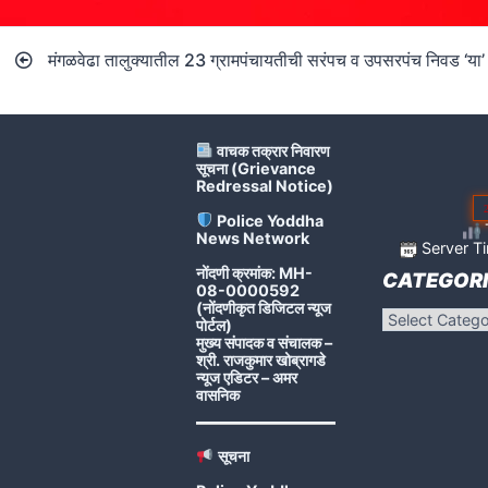
Post
मंगळवेढा तालुक्यातील 23 ग्रामपंचायतीची सरंपच व उपसरपंच निवड ‘या’
navigation
वाचक तक्रार निवारण
सूचना (Grievance
Redressal Notice)
Police Yoddha
T
News Network
Server Ti
नोंदणी क्रमांक: MH-
CATEGORI
08-0000592
(नोंदणीकृत डिजिटल न्यूज
Categories
पोर्टल)
मुख्य संपादक व संचालक –
श्री. राजकुमार खोब्रागडे
न्यूज एडिटर – अमर
वासनिक
सूचना