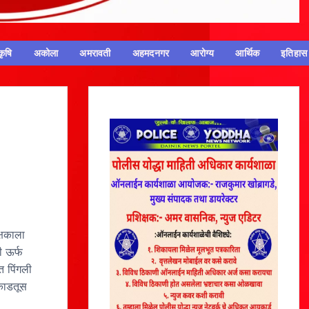
कृषि
अकोला
अमरावती
अहमदनगर
आरोग्य
आर्थिक
इतिहास
क्षकाला
ी ऊर्फ
त पिंगली
काडतूस