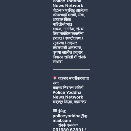
Police Yoddha
News Network
पोर्टलवर प्रसिद्ध झालेल्या
कोणत्याही बातमी, लेख,
अहवाल किंवा
माहितीसंदर्भात
वाचक, नागरिक, संस्था
किंवा संबंधित व्यक्तींना
हरकत / स्पष्टीकरण /
सुधारणा / तक्रार
करावयाची असल्यास,
कृपया खालील तक्रार
निवारण समिती शी संपर्क
साधावा.
तक्रार सादरीकरणाचा
पत्ता:
तक्रार निवारण समिती,
Police Yoddha
News Network
चंद्रपूर जिल्हा, महाराष्ट्र
ईमेल:
policeyoddha@g
mail.com
संपर्क क्रमांक:
091589 63891
/