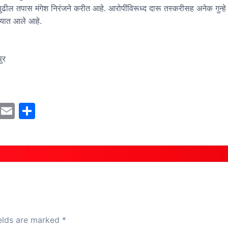
ुढील तपास मंगेश निरंजने करीत आहे. आरोपींविरूध्द दारू तस्करीसह अनेक गुन्ह
ण्यात आले आहे.
ुर
M
E
S
a
m
h
st
ai
ar
o
l
e
d
o
n
ields are marked
*