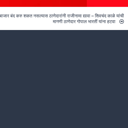
बाजार बंद करु शकत नसल्यास ठाणेदारांनी राजीनामा द्यावा – शिवचंद काळे यांची
मागणी ठाणेदार गोपाल भारतीं यांना हटवा