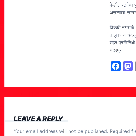
केली. घटनेचा प
असल्याचे सांग
विक्की नगराळे
तालुका व चंद्रप
शहर प्रतिनिधी
चंद्रपुर
F
a
c
e
b
o
LEAVE A REPLY
o
Your email address will not be published.
Required f
k