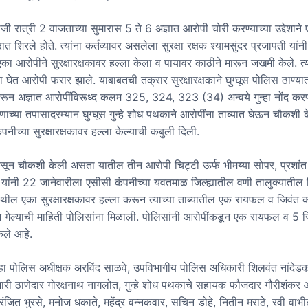
जी रात्री 2 वाजताच्या सुमारास 5 ते 6 अज्ञात आरोपी चोरी करण्याच्या उद्देशाने
त शिरले होते. त्यांना कर्तव्यावर असलेला सुरक्षा रक्षक श्यामसुंदर प्रजापती यां
ा आरोपीने सुरक्षारक्षकावर हल्ला केला व पायावर काठीने मारून जखमी केले. त्
 घेत आरोपी फरार झाले. याबाबतची तक्रार सुरक्षारक्षकाने घुग्घूस पोलिस ठाण्य
वरून अज्ञात आरोपींविरूध्द कलम 325, 324, 323 (34) अन्वये गुन्हा नोंद कर
णाच्या तपासादरम्यान घुग्घूस गुन्हे शोध पथकाने आरोपींना ताब्यात घेऊन चौकशी
ंपनीच्या सुरक्षारक्षकावर हल्ला केल्याची कबुली दिली.
न चौकशी केली असता यातील तीन आरोपी चिट्टी ऊर्फ भीमय्या सोपर, प्रशांत
 यांनी 22 जानेवारीला एसीसी कंपनीच्या यवतमाळ जिल्ह्यातील वणी तालुक्यातील 
ील एका सुरक्षारक्षकावर हल्ला करून त्याच्या ताब्यातील एक रायफल व जिवंत 
 गेल्याची माहिती पोलिसांना मिळाली. पोलिसांनी आरोपींकडून एक रायफल व 5 ज
ेले आहे.
्हा पोलिस अधीक्षक अरविंद साळवे, उपविभागीय पोलिस अधिकारी शिलवंत नांदेडकर
्रभारी ठाणेदार गोरक्षनाथ नागलोत, गुन्हे शोध पथकाचे सहायक फौजदार गौरीशंकर 
जित भुरसे, मनोज धकाते, महेंद्र वन्नकवार, सचिन डोहे, नितीन मराठे, रवी वाभ