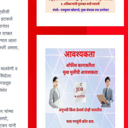
 एसीसी
नी हटकले
यानंतर
ात दाखल
ण्यात आला
 केली असता,
 मालवेणी व
शिंदोला
काडतूस
िवंत
 यांच्या
आमटे,
ीटकर यांनी