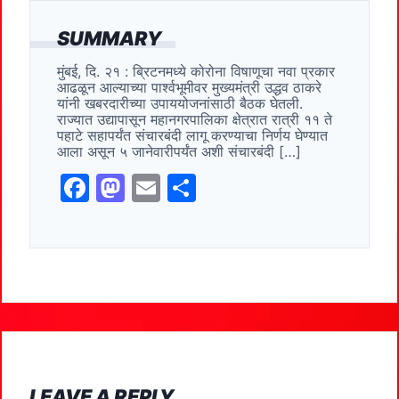
c
st
ai
ar
SUMMARY
e
o
l
e
मुंबई, दि. २१ : ब्रिटनमध्ये कोरोना विषाणूचा नवा प्रकार
b
d
आढळून आल्याच्या पार्श्वभूमीवर मुख्यमंत्री उद्धव ठाकरे
o
o
यांनी खबरदारीच्या उपाययोजनांसाठी बैठक घेतली.
राज्यात उद्यापासून महानगरपालिका क्षेत्रात रात्री ११ ते
o
n
पहाटे सहापर्यंत संचारबंदी लागू करण्याचा निर्णय घेण्यात
आला असून ५ जानेवारीपर्यंत अशी संचारबंदी […]
k
F
M
E
S
a
a
m
h
c
st
ai
ar
e
o
l
e
b
d
o
o
o
n
k
LEAVE A REPLY