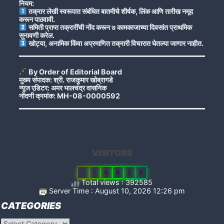
नियम:
तक्रार लेखी स्वरूपात संबंधित बातमीचे शीर्षक, लिंक आणि तारीख नमूद
करून पाठवावी.
समिती प्राप्त तक्रारींची नोंद करून ७ कामकाजाच्या दिवसांत प्राथमिक
सुनावणी करेल.
खोट्या, अनामिक किंवा अप्रमाणित तक्रारी विचारात घेतल्या जाणार नाहीत.
By Order of Editorial Board
मुख्य संपादक: श्री. राजकुमार खोब्रागडे
न्यूज एडिटर: अमर भालचंद्र वासनिक
नोंदणी क्रमांक: MH-08-0000592
VISITORS
2
7
8
9
2
3
Total views : 392585
Server Time : August 10, 2026 12:26 pm
CATEGORIES
Categories