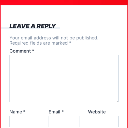
o
o
o
n
k
LEAVE A REPLY
Your email address will not be published.
Required fields are marked
*
Comment
*
Name
*
Email
*
Website