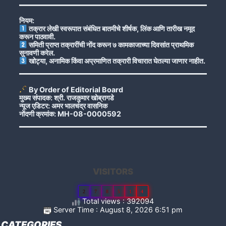
नियम:
तक्रार लेखी स्वरूपात संबंधित बातमीचे शीर्षक, लिंक आणि तारीख नमूद
करून पाठवावी.
समिती प्राप्त तक्रारींची नोंद करून ७ कामकाजाच्या दिवसांत प्राथमिक
सुनावणी करेल.
खोट्या, अनामिक किंवा अप्रमाणित तक्रारी विचारात घेतल्या जाणार नाहीत.
By Order of Editorial Board
मुख्य संपादक: श्री. राजकुमार खोब्रागडे
न्यूज एडिटर: अमर भालचंद्र वासनिक
नोंदणी क्रमांक: MH-08-0000592
VISITORS
2
7
8
5
1
4
Total views : 392094
Server Time : August 8, 2026 6:51 pm
CATEGORIES