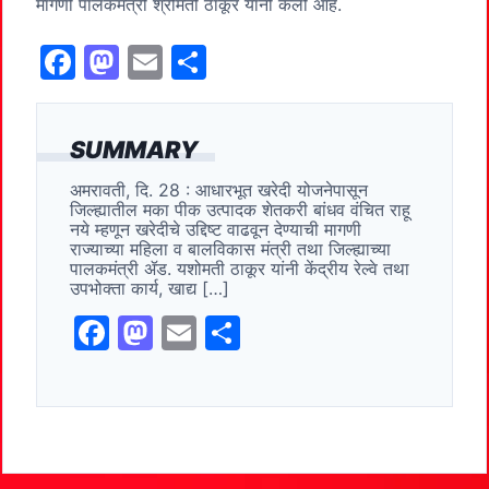
मागणी पालकमंत्री श्रीमती ठाकूर यांनी केली आहे.
F
M
E
S
a
a
m
h
c
st
ai
ar
SUMMARY
e
o
l
e
अमरावती, दि. 28 : आधारभूत खरेदी योजनेपासून
b
d
जिल्ह्यातील मका पीक उत्पादक शेतकरी बांधव वंचित राहू
o
o
नये म्हणून खरेदीचे उद्दिष्ट वाढवून देण्याची मागणी
राज्याच्या महिला व बालविकास मंत्री तथा जिल्ह्याच्या
o
n
पालकमंत्री ॲड. यशोमती ठाकूर यांनी केंद्रीय रेल्वे तथा
उपभोक्ता कार्य, खाद्य […]
k
F
M
E
S
a
a
m
h
c
st
ai
ar
e
o
l
e
b
d