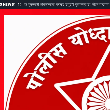
‹
›
्यात संपन्न!
G NEWS:
दर शुक्रवारी अधिकाऱ्यांची 'ग्राउंड ड्युटी'! मुख्यमंत्री डॉ. मोहन यादव