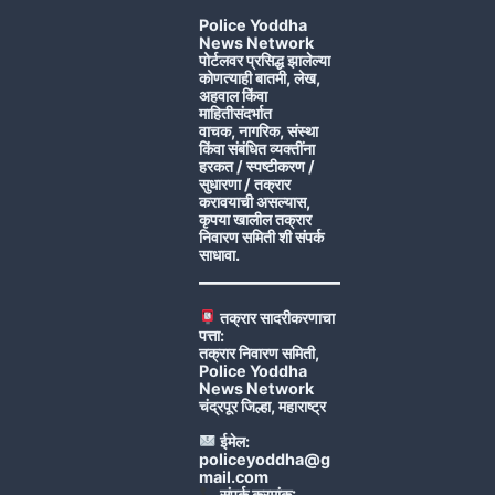
Police Yoddha
News Network
पोर्टलवर प्रसिद्ध झालेल्या
कोणत्याही बातमी, लेख,
अहवाल किंवा
माहितीसंदर्भात
वाचक, नागरिक, संस्था
किंवा संबंधित व्यक्तींना
हरकत / स्पष्टीकरण /
सुधारणा / तक्रार
करावयाची असल्यास,
कृपया खालील तक्रार
निवारण समिती शी संपर्क
साधावा.
तक्रार सादरीकरणाचा
पत्ता:
तक्रार निवारण समिती,
Police Yoddha
News Network
चंद्रपूर जिल्हा, महाराष्ट्र
ईमेल:
policeyoddha@g
mail.com
संपर्क क्रमांक: