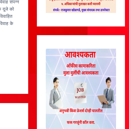
िवाह संपन्न
क दूजे को
विवाहित
विवाह के