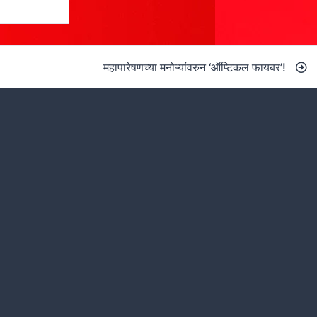
महापारेषणच्या मनोऱ्यांवरुन ‘ऑप्टिकल फायबर’!