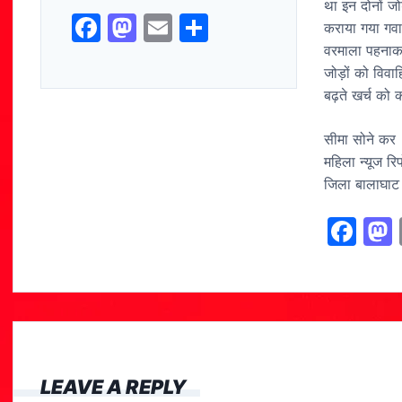
था इन दोनों जो
F
M
E
S
कराया गया गवाह
a
a
m
h
वरमाला पहनाकर
जोड़ों को विवा
c
st
ai
ar
बढ़ते खर्च को 
e
o
l
e
b
d
सीमा सोने कर
महिला न्यूज रिप
o
o
जिला बालाघाट
o
n
k
F
a
c
e
b
o
LEAVE A REPLY