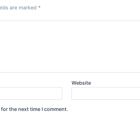
n
ields are marked
*
Website
 for the next time I comment.