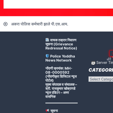
Post
अकरा पोलिस कर्मचारी झाले पी.एस.आय.
navigation
वाचक तक्रार निवारण
सूचना (Grievance
Redressal Notice)
Police Yoddha
T
News Network
Server Ti
नोंदणी क्रमांक: MH-
CATEGORI
08-0000592
(नोंदणीकृत डिजिटल न्यूज
Categories
पोर्टल)
मुख्य संपादक व संचालक –
श्री. राजकुमार खोब्रागडे
न्यूज एडिटर – अमर
वासनिक
सूचना