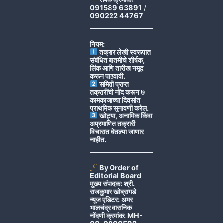
091589 63891
/
090222 44767
नियम:
तक्रार लेखी स्वरूपात
संबंधित बातमीचे शीर्षक,
लिंक आणि तारीख नमूद
करून पाठवावी.
समिती प्राप्त
तक्रारींची नोंद करून ७
कामकाजाच्या दिवसांत
प्राथमिक सुनावणी करेल.
खोट्या, अनामिक किंवा
अप्रमाणित तक्रारी
विचारात घेतल्या जाणार
नाहीत.
By Order of
Editorial Board
मुख्य संपादक: श्री.
राजकुमार खोब्रागडे
न्यूज एडिटर: अमर
भालचंद्र वासनिक
नोंदणी क्रमांक: MH-