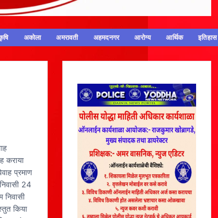
कृषि
अकोला
अमरावती
अहमदनगर
आरोग्य
आर्थिक
इतिहास
वाह
ाह कराया
िवाह प्रमाण
म निवासी 24
ाम निवासी
स्तुत किया