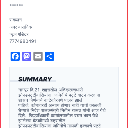
******
संकलन
अमर वासनिक
न्यूज एडिटर
7774980491
F
M
E
S
a
a
m
h
c
st
ai
ar
SUMMARY
e
o
l
e
नागपूर दि.21: शहरातील अतिक्रमणधारी
b
d
झोपडपट्टीवासियांना जमिनीचे पट्टे वाटप करताना
o
o
शासन निर्णयाचे काटेकोरपणे पालन झाले
पाहिजे. कोणावरही अन्याय होणार नाही याची काळजी
o
n
घेण्याचे निर्देश पालकमंत्री नितीन राऊत यांनी आज येथे
दिले. जिल्हाधिकारी कार्यालयातील बचत भवन येथे
k
झालेल्या बैठकीमध्ये शहरातील
झोपडपट्टीवासियांना जमिनीचे मालकी हक्काचे पट्टे