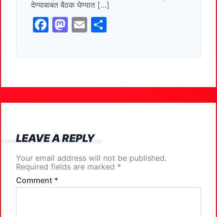
देण्याबाबत बैठक घेण्यात […]
F
M
E
S
a
a
m
h
c
st
ai
ar
e
o
l
e
b
d
o
o
o
n
k
LEAVE A REPLY
Your email address will not be published.
Required fields are marked
*
Comment
*