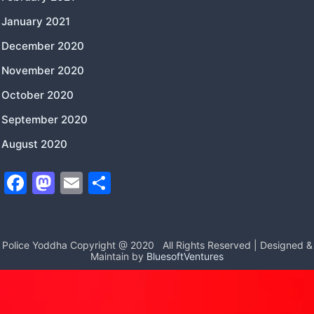
January 2021
December 2020
November 2020
October 2020
September 2020
August 2020
F
M
E
S
a
a
m
h
c
st
ai
ar
e
o
l
e
Police Yoddha Copyright @ 2020
All Rights Reserved | Designed &
Maintain by
BluesoftVentures
b
d
o
o