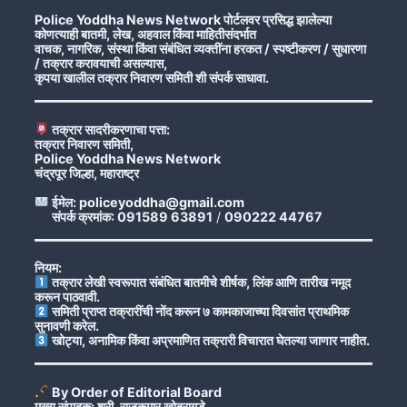
Police Yoddha News Network पोर्टलवर प्रसिद्ध झालेल्या
कोणत्याही बातमी, लेख, अहवाल किंवा माहितीसंदर्भात
वाचक, नागरिक, संस्था किंवा संबंधित व्यक्तींना हरकत / स्पष्टीकरण / सुधारणा
/ तक्रार करावयाची असल्यास,
कृपया खालील तक्रार निवारण समिती शी संपर्क साधावा.
तक्रार सादरीकरणाचा पत्ता:
तक्रार निवारण समिती,
Police Yoddha News Network
चंद्रपूर जिल्हा, महाराष्ट्र
ईमेल: policeyoddha@gmail.com
संपर्क क्रमांक: 091589 63891
/
090222 44767
नियम:
तक्रार लेखी स्वरूपात संबंधित बातमीचे शीर्षक, लिंक आणि तारीख नमूद
करून पाठवावी.
समिती प्राप्त तक्रारींची नोंद करून ७ कामकाजाच्या दिवसांत प्राथमिक
सुनावणी करेल.
खोट्या, अनामिक किंवा अप्रमाणित तक्रारी विचारात घेतल्या जाणार नाहीत.
By Order of Editorial Board
मुख्य संपादक: श्री. राजकुमार खोब्रागडे