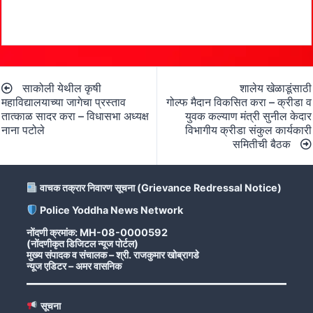
Post
साकोली येथील कृषी
शालेय खेळाडूंसाठी
navigation
महाविद्यालयाच्या जागेचा प्रस्ताव
गोल्फ मैदान विकसित करा – क्रीडा व
तात्काळ सादर करा – विधासभा अध्यक्ष
युवक कल्याण मंत्री सुनील केदार
नाना पटोले
विभागीय क्रीडा संकुल कार्यकारी
समितीची बैठक
वाचक तक्रार निवारण सूचना (Grievance Redressal Notice)
Police Yoddha News Network
नोंदणी क्रमांक: MH-08-0000592
(नोंदणीकृत डिजिटल न्यूज पोर्टल)
मुख्य संपादक व संचालक – श्री. राजकुमार खोब्रागडे
न्यूज एडिटर – अमर वासनिक
सूचना